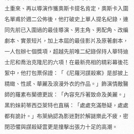
土重來、
再以導演作獲奧斯卡提名肯定，奧斯卡入圍
名單甫於週二公佈後，他
打破史上單人提名紀錄，連
同先前已入圍過的最佳導演、男主角、
男配角、改編
劇本、實景短片，加上本屆的最佳影片及原著劇本，
一人包辦七個獎項，
超越先前唯二紀錄保持人華特迪
士尼和喬治克隆尼的六項！在最新亮
相的精彩幕後花
絮中，他打包票保證：「《尼羅河謀殺案》
是部披上
精緻、性感、華麗及浪漫外衣的作品。」飾演情敵醫
師的羅
素布蘭德更說：「內容充斥著致命及美麗。」
黑豹妹莉蒂西亞萊特也
直稱：「處處充滿懸疑，處處
都有詭計。」
布萊納認為影迷對於解謎樂此不疲，密
閉恐懼與謀殺疑雲更是撞擊出
張力十足的高潮。