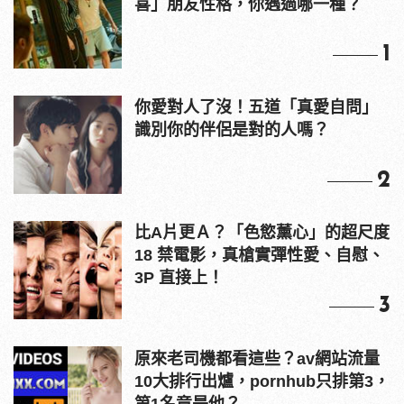
喜」朋友性格，你遇過哪一種？
1
你愛對人了沒！五道「真愛自問」
識別你的伴侶是對的人嗎？
2
比A片更Ａ？「色慾薰心」的超尺度
18 禁電影，真槍實彈性愛、自慰、
3P 直接上！
3
原來老司機都看這些？av網站流量
10大排行出爐，pornhub只排第3，
第1名竟是他？