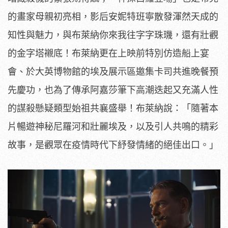
的畫家母親初亮相，
影后安妮特班寧散發渾然天成的
知性與魅力，
與布萊納你來我往字字珠璣，還有壯觀
的金字塔襯底！
布萊納更在上映前特別仿造船上宴
會、於大英博物館的埃及展示區邀
集卡司共進晚餐預
先慶功，
也為了傳承阿嘉莎筆下高潮迭起又充滿人性
的謀殺懸疑類型始祖共襄
盛舉！布萊納說：「隨著本
片暢遊神秘尼羅河和壯麗埃及，
以及引人共鳴的精彩
故事，
是觀眾在疫情時代下紓發情緒的絕佳出口。」