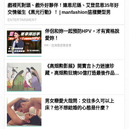
戲裡死對頭、戲外好夥伴！連恩尼遜、艾登昆恩35年好
交情催生《黑光行動》！ | manfashion這樣變型男
ENTERTAINMENT
伴侶和妳一起預防HPV，才有資格說
愛妳！
PR・台灣癌症基金會
《高畑勲影展》開賣吉卜力迷搶珍
藏，高畑勲狂燒50億打造最後作品
《輝耀姬物語》
男女戀愛大哉問：交往多久可以上
床？他不想結婚的心態是什麼？