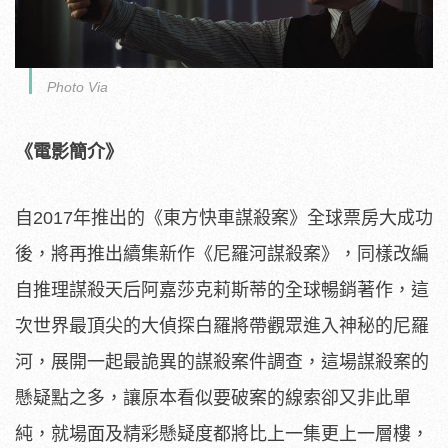
Photo Via
《電影簡介》
自2017年推出的《東方快車謀殺案》全球票房大成功
後，
將再推出續集新作《尼羅河謀殺案》，
同樣改編
自推理謀殺天后阿嘉莎克莉斯蒂的全球暢銷著作，
這
次世界最頂尖的大偵探白羅將帶觀眾進入神秘的尼羅
河，
展開一起最詭異的謀殺案件調查，這場謀殺案的
懸疑點之多，
讓原本看似要破案的線索卻又非此單
純，
就場面及精彩懸疑度都將比上一集更上一層樓，