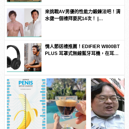
來挑戰AV男優的性能力鍛鍊法吧！清
水健一個禮拜要尻14次！ |
manfashion這樣變型男
情人節送禮推薦！EDIFIER W800BT
PLUS 耳罩式無線藍牙耳機，在耳邊
傾訴甜言蜜語