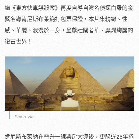
繼《東方快車謀殺案》再度自導自演名偵探白羅的金
獎名導肯尼斯布萊納打包票保證，本片集精緻、性
感、華麗、浪漫於一身，呈獻壯闊奢華、糜爛絢麗的
復古世界！
Photo Via
肯尼斯布萊納在晉升一線票房大導後，更睽違25年捲