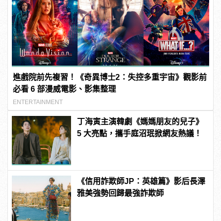
進戲院前先複習！《奇異博士2：失控多重宇宙》觀影前
必看 6 部漫威電影、影集整理
ENTERTAINMENT
丁海寅主演韓劇《媽媽朋友的兒子》
5 大亮點，攜手庭沼珉掀網友熱議！
《信用詐欺師JP：英雄篇》影后長澤
雅美強勢回歸最強詐欺師