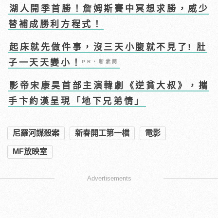
湖人開季首勝！詹姆斯賽中冥想求勝，威少
替補成勝利方程式！
起床就先做件事，沒三天小腹就不見了! 肚
子一天天變小！
PR・新素簡
影帝宋康昊首部主演韓劇《逆貧大叔》，攜
手卞約漢呈現「地下兄弟情」
尼羅河謀殺案
新春開工第一檔
電影
MF放映室
Advertisements