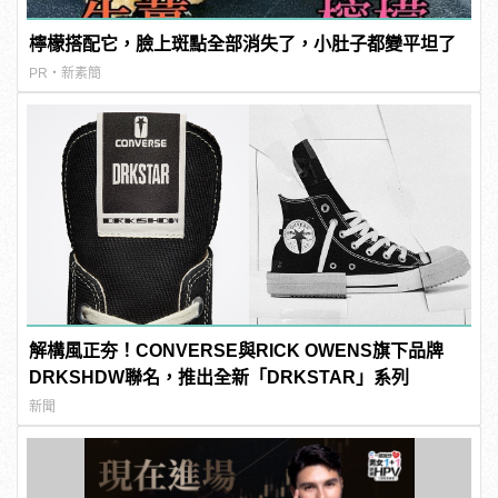
檸檬搭配它，臉上斑點全部消失了，小肚子都變平坦了
PR・新素簡
解構風正夯！CONVERSE與RICK OWENS旗下品牌
DRKSHDW聯名，推出全新「DRKSTAR」系列
新聞