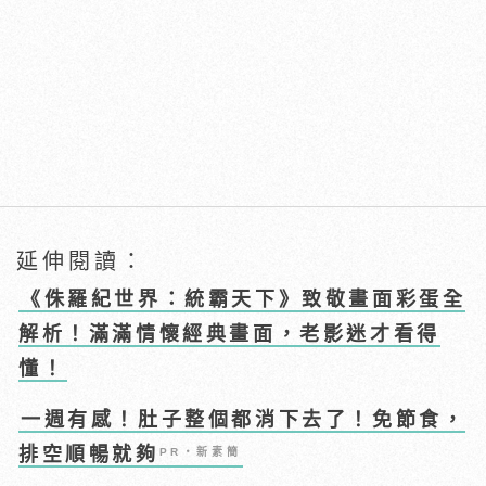
延伸閱讀：
《侏羅紀世界：統霸天下》致敬畫面彩蛋全
解析！滿滿情懷經典畫面，老影迷才看得
懂！
一週有感！肚子整個都消下去了！免節食，
排空順暢就夠
PR・新素簡