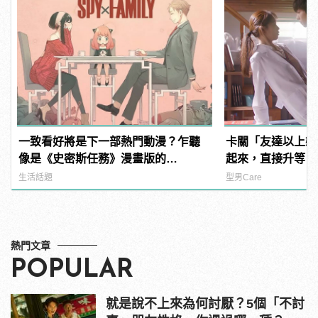
一致看好將是下一部熱門動漫？乍聽
卡關「友達以上戀
像是《史密斯任務》漫畫版的
起來，直接升等「
《SPY×FAMILY 間諜家家酒》
生活話題
型男Care
熱門文章
POPULAR
就是說不上來為何討厭？5個「不討