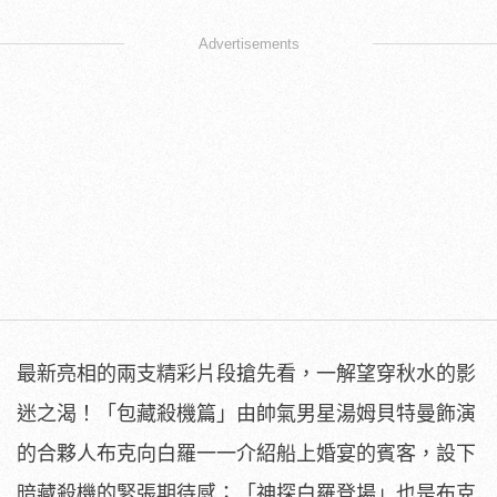
Advertisements
最新亮相的兩支精彩片段搶先看，一解望穿秋水的影
迷之渴！「
包藏殺機篇」
由帥氣男星湯姆貝特曼飾演
的合夥人布克向白羅一一介紹船上婚宴的
賓客，設下
暗藏殺機的緊張期待感；「神探白羅登場」
也是布克