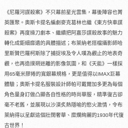
《尼羅河謀殺案》不只幕前星光雲集，幕後陣容也菁
英匯聚。
奧斯卡提名編劇麥克葛林也繼《東方快車謀
殺案》再度操刀劇本、
繼續把阿嘉莎謀殺故事的魅力
轉化成鉅細靡遺的具體描述；
布萊納老搭檔攝影師哈
里斯贊巴羅柯斯除了捕捉埃及令人嘆為觀止的
地表奇
觀，也再造撲朔迷離的影像氛圍，和《天能》一樣採
用65毫
米膠捲的寬銀幕規格，更是值得以IMAX巨幕
體驗；
奧斯卡提名服裝設計師帕可戴爾加多更為每個
角色量身訂做凸顯各自
性格的時尚華服，精準復古卻
毫不老舊，
並展現以沙漠炙熱隱喻的慾火激情，
令布
萊納得以呈獻這個壯闊奢華、糜爛絢麗的1930年代復
古世界
！