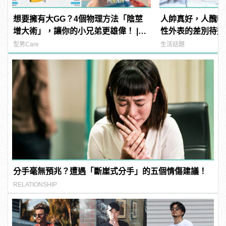
想要擁有大GG？4個物理方法「陰莖
人帥真好，人醜吃
增大術」，讓你的小兄弟更雄偉！ |
性外表的差別待遇
manfashion這樣變型男
型男Care
生活話題
分手毫無預兆？遭遇「斷崖式分手」的五個情傷建議！
RELATIONSHIP