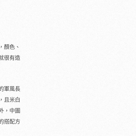
，顏色、
就很有造
的軍風長
，且米白
外，中圖
的搭配方