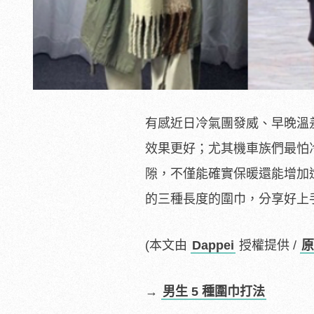
有感近日冷氣團發威、早晚溫
效果更好；尤其機車族們最怕
隙，不僅能確實保暖還能增加造
的三種長度的圍巾，分享好上
(本文由
Dappei
授權提供 /
原
→
男生 5 種圍巾打法