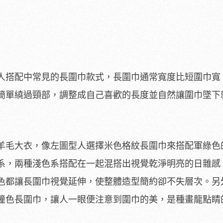
人搭配中常見的長圍巾款式，長圍巾通常寬度比短圍巾寬
簡單繞過頸部，調整成自己喜歡的長度並自然讓圍巾墜下
羊毛大衣，像左圖型人選擇米色格紋長圍巾來搭配軍綠色
系，兩種淺色系搭配在一起混搭出視覺乾淨明亮的日雜感
色都讓長圍巾視覺延伸，使整體造型簡約卻不失層次。另
撞色長圍巾，讓人一眼便注意到圍巾的美，是種畫龍點睛