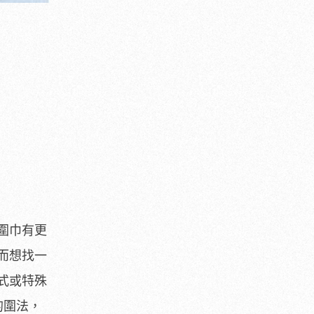
圍巾有更
而想找一
式或特殊
的圍法，