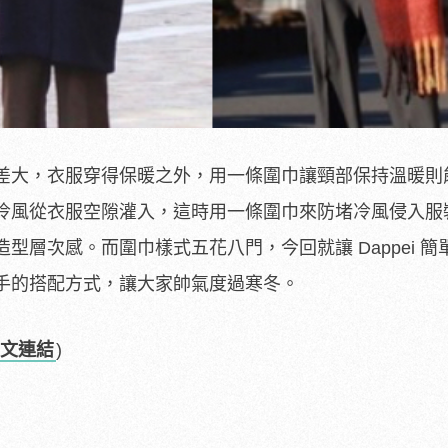
差大，衣服穿得保暖之外，用一條圍巾讓頸部保持溫暖則
冷風從衣服空隙灌入，這時用一條圍巾來防堵冷風侵入服
型層次感。而圍巾樣式五花八門，今回就讓 Dappei 簡
手的搭配方式，讓大家帥氣度過寒冬。
文連結
)