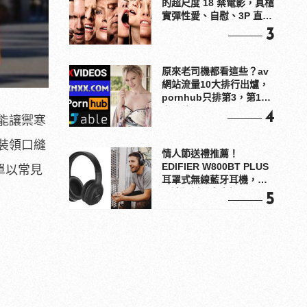
的超尺度 18 禁電影，真槍
實彈性愛、自慰、3P 直接
上！
3
原來老司機都看這些？av
網站流量10大排行出爐，
pornhub只排第3，第1名
竟是他？
4
能讓禦寒
裝領口縫
情人節送禮推薦！
EDIFIER W800BT PLUS
單以常見
耳罩式無線藍牙耳機，在
耳邊傾訴甜言蜜語
5