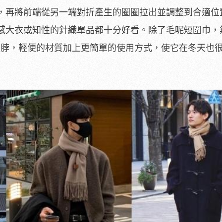
，再將前端從另一端對折產生的圈圈拉出並調整到合適位
感大衣或知性的針織單品都十分好看。除了毛呢短圍巾，
 也有羽絨圍脖，輕便的材質加上更簡單的使用方式，使它在冬天也