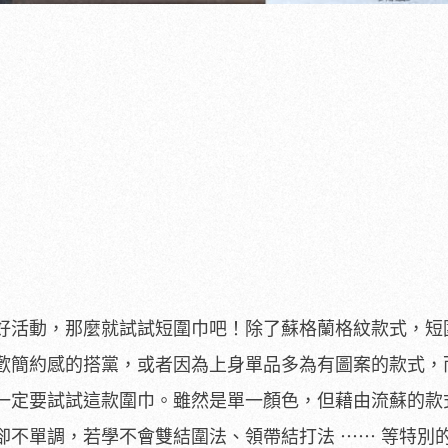
好活動，那麼就試試短圍巾吧！除了蘇格蘭格紋款式，短
歡簡約感的搭黨，或者因為上身單品多為有圖案的款式，
一定要試試這款圍巾。雖然是單一顏色，但藉由流蘇的款
卻不單調，若學不會雙結圍法、領帶結打法 ⋯⋯ 等特別