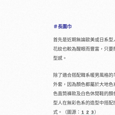
＃長圍巾
首先是近期無論歐美或日系型
花紋也較為醒眼而豐富，只要
型感。
除了適合搭配韓系暖男風格的
外套，因為顏色都屬於大地色
色直筒褲款及白色休閒鞋的顏
型人在無彩色系的造型中搭配
式。（圖源：
1
2
3
）