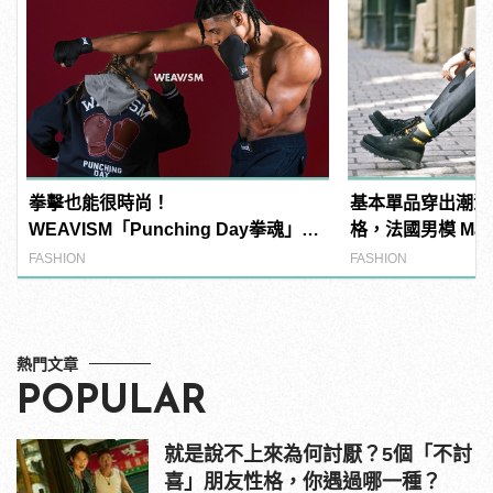
拳擊也能很時尚！
基本單品穿出潮流
WEAVISM「Punching Day拳魂」系
格，法國男模 Matthi
列掌握潮流主導拳
百變穿搭！
FASHION
FASHION
熱門文章
POPULAR
就是說不上來為何討厭？5個「不討
喜」朋友性格，你遇過哪一種？