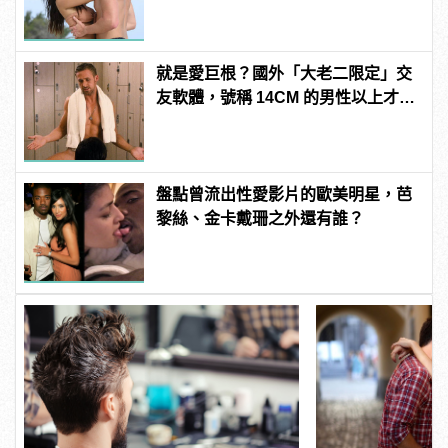
Dick」是啥？
就是愛巨根？國外「大老二限定」交
友軟體，號稱 14CM 的男性以上才給
過？
盤點曾流出性愛影片的歐美明星，芭
黎絲、金卡戴珊之外還有誰？