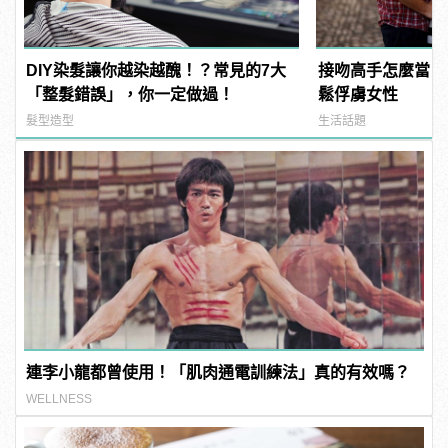
DIY染髮讓你越染越醜！？常見的7大
接吻高手怎麼當？
「整髮錯誤」，你一定做過！
鬆俘虜女性
髮型造型
生活話題
連李小龍都曾使用！「肌肉通電訓練法」真的有效嗎？
WELLNESS