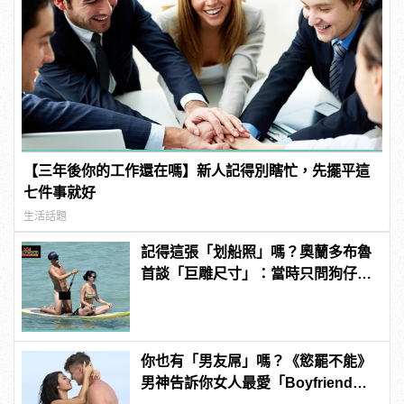
【三年後你的工作還在嗎】新人記得別瞎忙，先擺平這
七件事就好
生活話題
記得這張「划船照」嗎？奧蘭多布魯
首談「巨雕尺寸」：當時只問狗仔，
你們有那麼大的馬賽克嗎？
你也有「男友屌」嗎？《慾罷不能》
男神告訴你女人最愛「Boyfriend