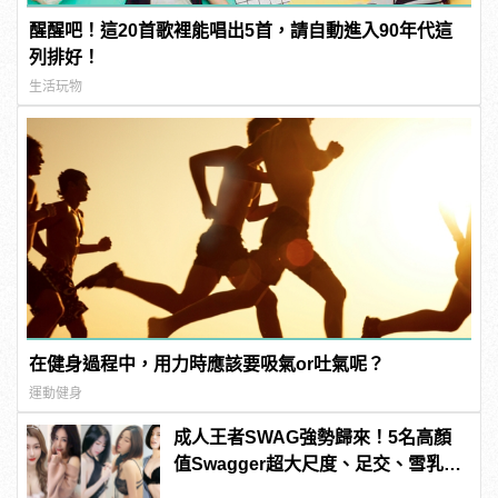
醒醒吧！這20首歌裡能唱出5首，請自動進入90年代這
列排好！
生活玩物
在健身過程中，用力時應該要吸氣or吐氣呢？
運動健身
成人王者SWAG強勢歸來！5名高顏
值Swagger超大尺度、足交、雪乳、
粉紅海鮮通通有，親自教你人與人的