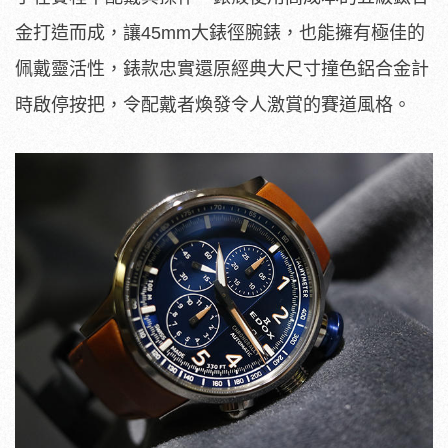
金打造而成，讓45mm大錶徑腕錶，也能擁有極佳的
佩戴靈活性，錶款忠實還原經典大尺寸撞色鋁合金計
時啟停按把，令配戴者煥發令人激賞的賽道風格。