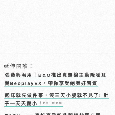
延伸閱讀：
張藝興著用！B&O推出真無線主動降噪耳
機BeoplayEX，帶你享受絕美好音質
起床就先做件事，沒三天小腹就不見了! 肚
子一天天變小！
PR・新素簡