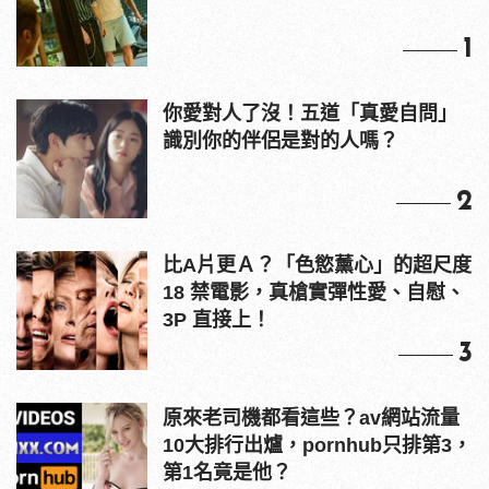
1
你愛對人了沒！五道「真愛自問」
識別你的伴侶是對的人嗎？
2
比A片更Ａ？「色慾薰心」的超尺度
18 禁電影，真槍實彈性愛、自慰、
3P 直接上！
3
原來老司機都看這些？av網站流量
10大排行出爐，pornhub只排第3，
第1名竟是他？