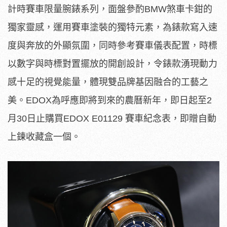
計時賽車限量腕錶系列，面盤參酌BMW煞車卡鉗的
獨家靈感，運用賽車塗裝的獨特元素，為錶款寫入速
度與奔放的外顯氛圍，同時參考賽車儀表配置，時標
以數字與時標對置擺放的開創設計，令錶款湧現動力
感十足的視覺能量，體現雙品牌基因融合的工藝之
美。EDOX為呼應即將到來的農曆新年，即日起至2
月30日止購買EDOX E01129 賽車紀念表，即贈自動
上鍊收藏盒一個。