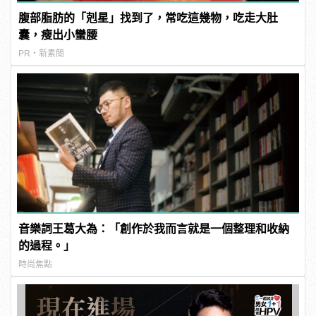
腹部脂肪的「剋星」找到了，常吃這幾物，吃走大肚
囊，瘦出小蠻腰
PR・新素簡
音樂詞王葛大為：「創作於我而言就是一個整理和收納
的過程。」
時尚焦點