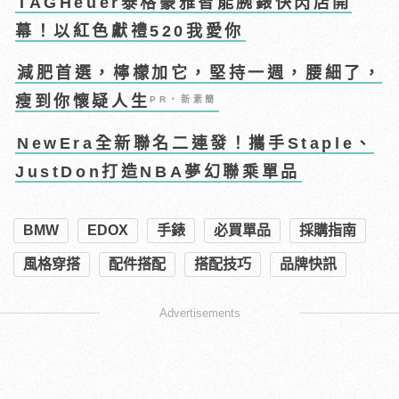
TAGHeuer泰格豪雅智能腕錶快閃店開
幕！以紅色獻禮520我愛你
減肥首選，檸檬加它，堅持一週，腰細了，
瘦到你懷疑人生
PR・新素簡
NewEra全新聯名二連發！攜手Staple、
JustDon打造NBA夢幻聯乘單品
BMW
EDOX
手錶
必買單品
採購指南
風格穿搭
配件搭配
搭配技巧
品牌快訊
Advertisements