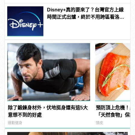
Disney+真的要來了？台灣官方上線
時間正式出爐，終於不用跨區看洛基
啦！ | manfashion這樣變型男
除了鍛鍊身材外，伏地挺身還有這5大
預防頂上危機！男
意想不到的好處
「天然食物」保護
髮！
運動健身
頭皮