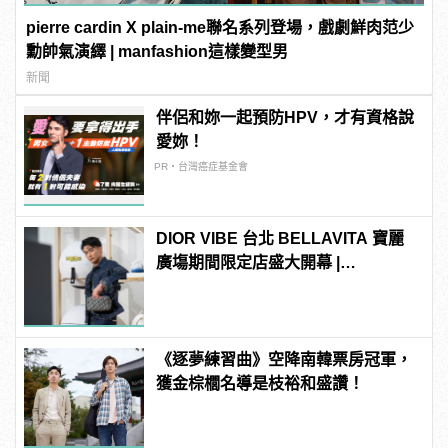
pierre cardin X plain-me聯名系列登場，戲劇鮮肉范少
勳帥氣演繹 | manfashion這樣變型男
新聞
伴侶和妳一起預防HPV，才有資格說
愛妳！
PR・台灣癌症基金會
DIOR VIBE 台北 BELLAVITA 寶麗
廣塲期間限定店盛大開幕 |
manfashion這樣變型男
《逐夢練習曲》空降南韓票房冠軍，
獲金棕櫚名導是枝裕和盛讚！