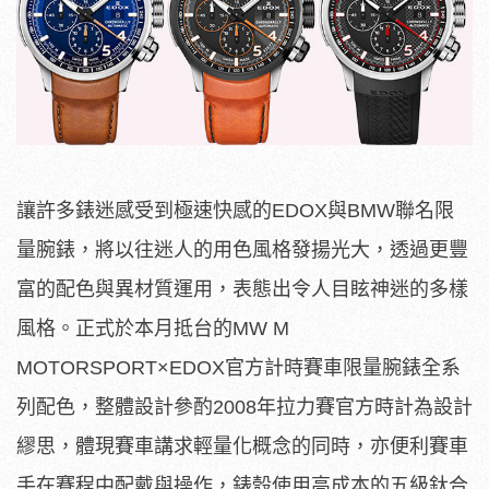
讓許多錶迷感受到極速快感的EDOX與BMW聯名限
量腕錶，將以往迷人的用色風格發揚光大，透過更豐
富的配色與異材質運用，表態出令人目眩神迷的多樣
風格。正式於本月抵台的MW M
MOTORSPORT×EDOX官方計時賽車限量腕錶全系
列配色，整體設計參酌2008年拉力賽官方時計為設計
繆思，體現賽車講求輕量化概念的同時，亦便利賽車
手在賽程中配戴與操作，錶殼使用高成本的五級鈦合