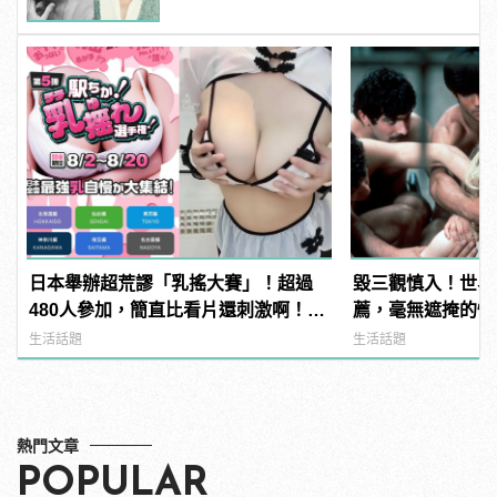
日本舉辦超荒謬「乳搖大賽」！超過
毀三觀慎入！世界
480人參加，簡直比看片還刺激啊！ |
薦，毫無遮掩的性
manfashion這樣變型男
噁心到極致！ | ma
生活話題
生活話題
男
熱門文章
POPULAR