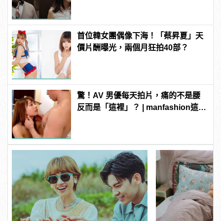
首位韓女團偶像下海！「蔡昇夏」天
價片酬曝光，兩個月狂拍40部？
驚！AV 男優每天拍片，痛的不是腰
反而是「這裡」？ | manfashion這樣
變型男