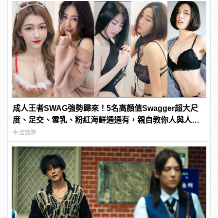
成人王者SWAG強勢歸來！5名高顏值Swagger超大尺
度、足交、雪乳、粉紅海鮮通通有，親自教你人與人的
連結！ | manfashion這樣變型男
生活話題