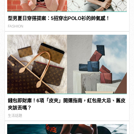
型男夏日穿搭提案：5招穿出POLO衫的帥氣感！
FASHION
錢包即財庫！6項「皮夾」開運指南，紅包是大忌、舊皮
夾該丟嗎？
生活話題