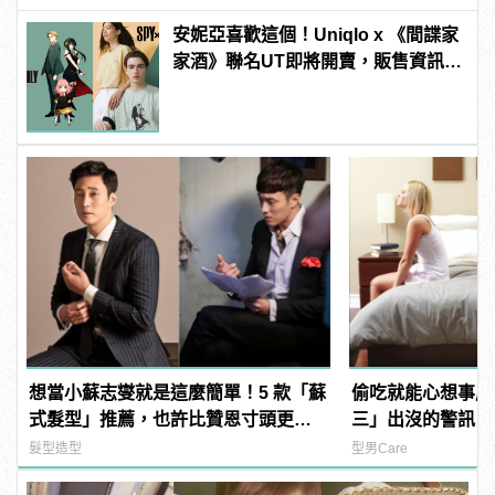
安妮亞喜歡這個！Uniqlo x 《間諜家
家酒》聯名UT即將開賣，販售資訊搶
先看！
想當小蘇志燮就是這麼簡單！5 款「蘇
偷吃就能心想事成
式髮型」推薦，也許比贊恩寸頭更適
三」出沒的警訊！
合你！
髮型造型
型男Care