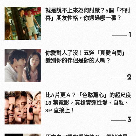
就是說不上來為何討厭？5個「不討
喜」朋友性格，你遇過哪一種？
1
你愛對人了沒！五道「真愛自問」
識別你的伴侶是對的人嗎？
2
比A片更Ａ？「色慾薰心」的超尺度
18 禁電影，真槍實彈性愛、自慰、
3P 直接上！
3