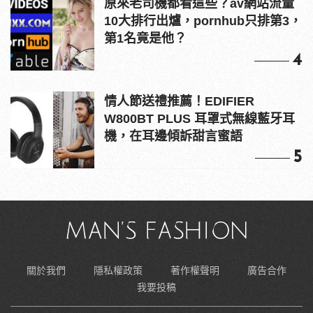
原來老司機都看這些？av網站流量
10大排行出爐，pornhub只排第3，
第1名竟是他？
4
情人節送禮推薦！EDIFIER
W800BT PLUS 耳罩式無線藍牙耳
機，在耳邊傾訴甜言蜜語
5
關於我們
隱私權政策
著作權聲明
廣告合作
我要投稿