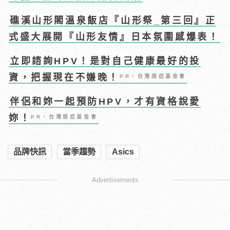
礁溪山形閣溫泉飯店『山形祭_第三回』正
式盛大展開『山形友情』日本氛圍感爆表！
立即諮詢HPV！是對自己健康最好的投
資，把握現在不嫌晚！
PR・台灣癌症基金會
伴侶和妳一起預防HPV，才有資格說愛
妳！
PR・台灣癌症基金會
品牌快訊
當季趨勢
Asics
Advertisements