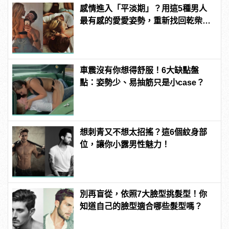
感情進入「平淡期」？用這5種男人
最有感的愛愛姿勢，重新找回乾柴烈
火的熱情
車震沒有你想得舒服！6大缺點盤
點：姿勢少、易抽筋只是小case？
想刺青又不想太招搖？這6個紋身部
位，讓你小露男性魅力！
別再盲從，依照7大臉型挑髮型！你
知道自己的臉型適合哪些髮型嗎？