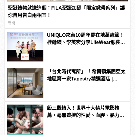
聖誕禮物就送這個：FILA聖誕加碼「限定織帶系列」讓
你自用告白兩相宜！
新聞
UNIQLO來台10周年慶在地萬歲節！
桂綸鎂、李英宏分享LifeWear服裝生
活故事
「台北時代寓所」 ！希爾頓集團亞太
地區第一家Tapestry精選酒店 |
manfashion這樣變型男
毀三觀慎入！世界十大禁片電影推
薦，毫無遮掩的性愛、血腥、暴力、
噁心到極致！