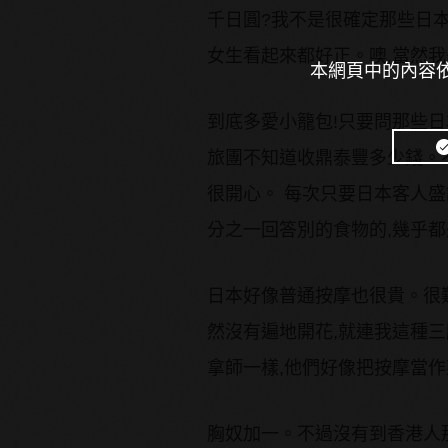
千日圓?我不是很確定那些日本
女生看起來都好正。噢,當然我
本網頁中的內容依
到底多愛小籠包!只要問那些日
旅團不知道收鼎泰豐多少錢。
很開心。 每次只要日本客人盛
分之一回答別的食物的,幾乎都
日本好像普通按摩也很貴。很難
然沒有遍地開花,就連我這種
拿師一樣,他們好像把按摩當作
胸奴加一。不過沒有到香港人