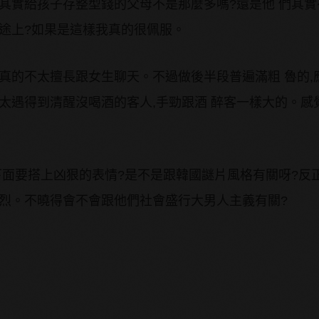
其實給孩子存整型錢的父母不是那麼多嗎?還是他 們其實
用途上?如果是這樣我真的很佩服。
真的不太擅長跟女生聊天。不過做後半段普遍滿粗 魯的,
太遇得到清醒沒喝酒的客人,手勁跟酒 醉客一樣大的。感
下面要搭上凶狠的表情?是不是跟韓國謎片風格有關呀?反
強烈。不曉得會不會跟他們社會盛行大男人主義有關?