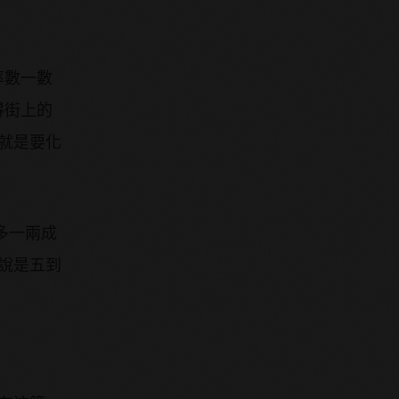
率數一數
得街上的
街就是要化
多一兩成
來說是五到