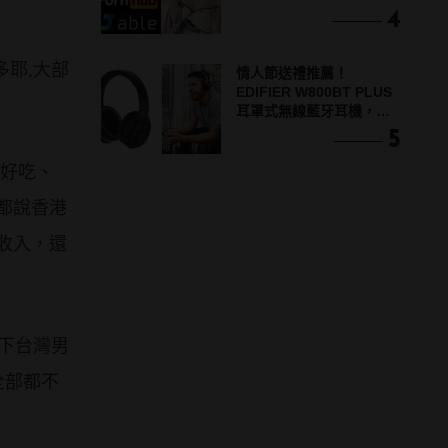
竟是他？
4
多耶,大部
情人節送禮推薦！
EDIFIER W800BT PLUS
耳罩式無線藍牙耳機，在
耳邊傾訴甜言蜜語
5
又好吃、
都說香港
收入，還
之下台灣男
全部都不