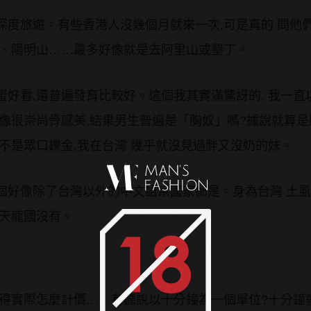
深度旅遊。有些香港人沒幾個月就來一次,可是真的 問他
份、陽明山……最多好像就是去阿里山或墾丁。
好看,還普遍發育比較好。這個我其實滿驚訝的, 我一直
好像很崇尚骨感美,結果男生普遍是「胸奴」嗎?據說就算
不是眾口鑠金,我在台灣 幾乎就沒見過胖又沒奶的妹。
個好像除了台灣以外的中文語系國家都是。身為台灣 土虱
有天龍國沒有。
曉得實際怎麼計價……有聽說以十分鐘為一個單位?十分鐘