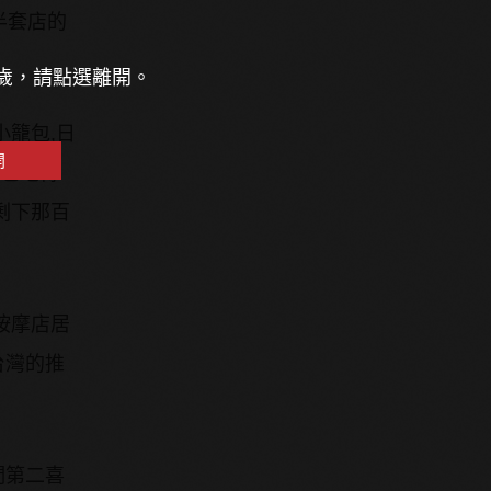
半套店的
8歲，請點選離開。
小籠包,日
開
該也吃得
剩下那百
按摩店居
台灣的推
們第二喜