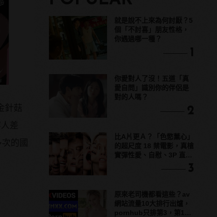
POPULAR
就是說不上來為何討厭？5
個「不討喜」朋友性格，
你遇過哪一種？
1
你愛對人了沒！五道「真
愛自問」識別你的伴侶是
對的人嗎？
金針菇
2
客人差
比A片更Ａ？「色慾薰心」
多次的國
的超尺度 18 禁電影，真槍
實彈性愛、自慰、3P 直接
上！
3
原來老司機都看這些？av
網站流量10大排行出爐，
pornhub只排第3，第1名