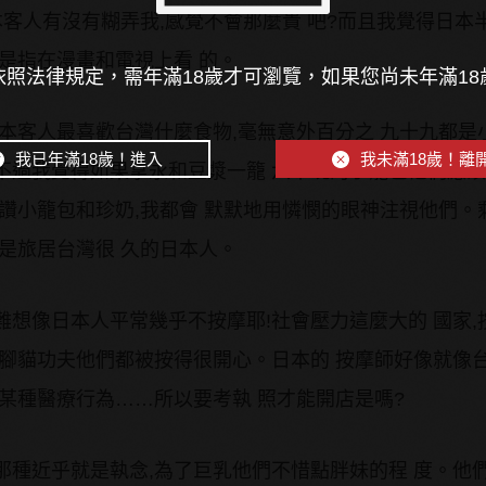
客人有沒有糊弄我,感覺不會那麼貴 吧?而且我覺得日本
是指在漫畫和電視上看 的。
照法律規定，需年滿18歲才可瀏覽，如果您尚未年滿1
本客人最喜歡台灣什麼食物,毫無意外百分之 九十九都是
我已年滿18歲！進入
我未滿18歲！離
不過我覺得如果拿永和豆漿一籠 六十塊的小籠包他們應
讚小籠包和珍奶,我都會 默默地用憐憫的眼神注視他們。
是旅居台灣很 久的日本人。
想像日本人平常幾乎不按摩耶!社會壓力這麼大的 國家,
三腳貓功夫他們都被按得很開心。日本的 按摩師好像就像
某種醫療行為……所以要考執 照才能開店是嗎?
那種近乎就是執念,為了巨乳他們不惜點胖妹的程 度。他