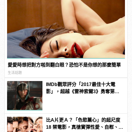
愛愛時想把對方啪到翻白眼？恐怕不是你想的那麼簡單
生活話題
IMDb觀眾評分「2017最佳十大電
影」，超越《雷神索爾3》勇奪第一
名的是？
比A片更Ａ？「色慾薰心」的超尺度
18 禁電影，真槍實彈性愛、自慰、