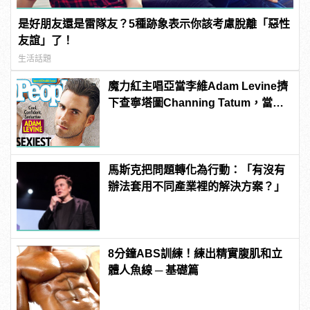
是好朋友還是雷隊友？5種跡象表示你該考慮脫離「惡性
友誼」了！
生活話題
魔力紅主唱亞當李維Adam Levine擠
下查寧塔圖Channing Tatum，當選
《PEOPLE》時人雜誌2013年最性感
男人！
馬斯克把問題轉化為行動：「有沒有
辦法套用不同產業裡的解決方案？」
8分鐘ABS訓練！練出精實腹肌和立
體人魚線 ─ 基礎篇