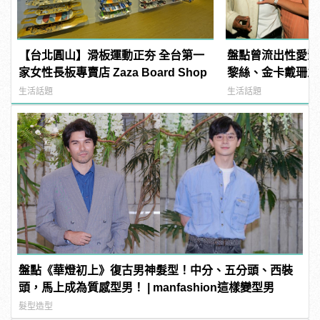
【台北圓山】滑板運動正夯 全台第一
盤點曾流出性愛影
家女性長板專賣店 Zaza Board Shop
黎絲、金卡戴珊之外
manfashion這
生活話題
生活話題
盤點《華燈初上》復古男神髮型！中分、五分頭、西裝
頭，馬上成為質感型男！ | manfashion這樣變型男
髮型造型