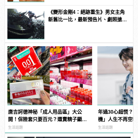
《變形金剛4：絕跡重生》男女主角
新舊比一比，最新預告片、劇照搶先
看
唐吉訶德神秘「成人用品區」大公
年過30心超慌？
開！保險套只要百元？還賣精子顯微
機」人生不再空轉停
鏡？
manfashion這
生活話題
生活話題