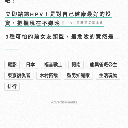
吧！
立即諮詢HPV！是對自己健康最好的投
資，把握現在不嫌晚！
PR・台灣癌症基金會
3種可怕的前女友類型，最危險的竟然是＿
＿＿
電影
日本
福音戰士
柯南
龍與雀斑公主
東京復仇者
木村拓哉
型男知識家
生活玩物
排行
Advertisements