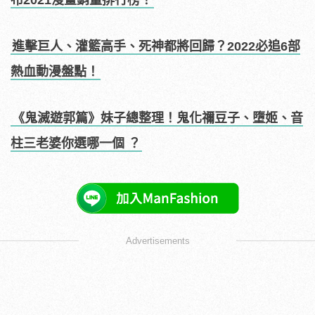
布2021漫畫銷量排行榜！
進擊巨人、灌籃高手、死神都將回歸？2022必追6部
熱血動漫盤點！
《鬼滅遊郭篇》妹子總整理！鬼化禰豆子、墮姬、音
柱三老婆你選哪一個 ？
Advertisements