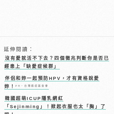
延伸閱讀：
沒有愛就活不下去？四個徵兆判斷你是否已
經患上「缺愛症候群」
伴侶和妳一起預防HPV，才有資格說愛
妳！
PR・台灣癌症基金會
韓國超萌ICUP隱乳網紅
「Sejinming」！掀起衣服也太「胸」了