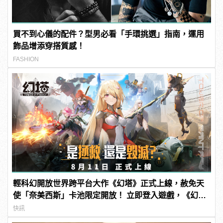
買不到心儀的配件？型男必看「手環挑選」指南，運用
飾品增添穿搭質感！
FASHION
輕科幻開放世界跨平台大作《幻塔》正式上線，赦免天
使「奈美西斯」卡池限定開放！ 立即登入遊戲，《幻
塔》幫你出電費！
快訊