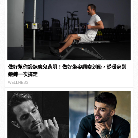
做好幫你鍛鍊魔鬼背肌！做好坐姿繩索划船，從暖身到
鍛鍊一次搞定
WELLNESS