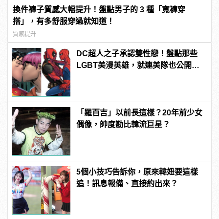
換件褲子質感大幅提升！盤點男子的 3 種「寬褲穿
搭」，有多舒服穿過就知道！
質感提升
DC超人之子承認雙性戀！盤點那些
LGBT美漫英雄，就連美隊也公開出
櫃？ | manfashion這樣變型男
「羅百吉」以前長這樣？20年前少女
偶像，帥度勘比韓流巨星？
5個小技巧告訴你，原來韓妞要這樣
追！訊息報備、直接約出來？