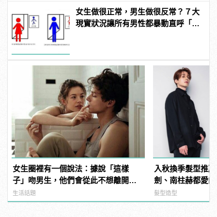
女生做很正常，男生做很反常？７大
現實狀況讓所有男性都暴動直呼「不
公平」！
女生圈裡有一個說法：據說「這樣
入秋換季髮型推薦！
子」吻男生，他們會從此不想離開自
劍、南柱赫都愛的
己！
生活話題
髮型造型