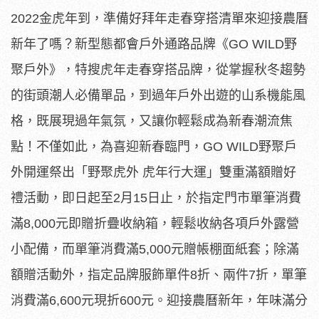
2022金虎年到，準備好拜年走春穿搭清單來迎接農曆
新年了嗎？新型態都會戶外通路品牌《GO WILD野
聚戶外》，特搜虎年走春穿搭品牌，從掌握秋冬趨勢
的街頭潮人必備單品，到過年戶外出遊的山系機能風
格，既展現過年氣氛，又讓你輕鬆成為新春潮流焦
點！不僅如此，為喜迎新春臨門，GO WILD野聚戶
外開運祭出「野聚虎外 虎年行大運」雙重滿額贈好
禮活動，即日起至2月15日止，於指定門市單筆消費
滿8,000元即贈折疊收納箱，輕鬆收納各項戶外露營
小配備，而單筆消費滿5,000元贈帳棚面紙套；除滿
額贈活動外，指定品牌服飾單件8折、兩件7折，單筆
消費滿6,600元現折600元。迎接農曆新年，年味滿分