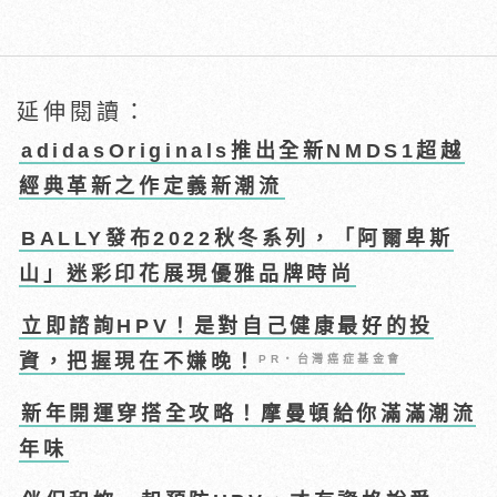
延伸閱讀：
adidasOriginals推出全新NMDS1超越
經典革新之作定義新潮流
BALLY發布2022秋冬系列，「阿爾卑斯
山」迷彩印花展現優雅品牌時尚
立即諮詢HPV！是對自己健康最好的投
資，把握現在不嫌晚！
PR・台灣癌症基金會
新年開運穿搭全攻略！摩曼頓給你滿滿潮流
年味