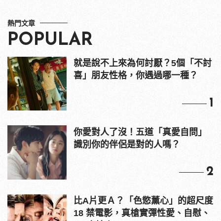
熱門文章
POPULAR
就是說不上來為何討厭？5個「不討
喜」朋友性格，你遇過哪一種？
1
你愛對人了沒！五道「真愛自問」
識別你的伴侶是對的人嗎？
2
比A片更Ａ？「色慾薰心」的超尺度
18 禁電影，真槍實彈性愛、自慰、