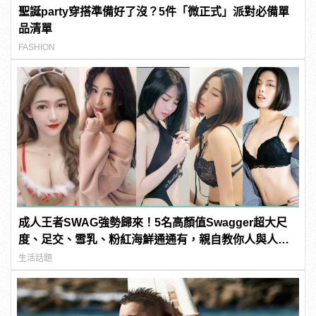
聖誕party穿搭準備好了沒？5件「微正式」派對必備單
品清單
FASHION
成人王者SWAG強勢歸來！5名高顏值Swagger超大尺
度、足交、雪乳、粉紅海鮮通通有，親自教你人與人的
連結！ | manfashion這樣變型男
生活話題