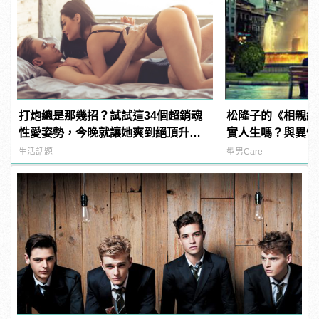
打炮總是那幾招？試試這34個超銷魂
松隆子的《相親結
性愛姿勢，今晚就讓她爽到絕頂升
實人生嗎？與異性
天！ | manfashion這樣變型男
加分」的11招作
生活話題
型男Care