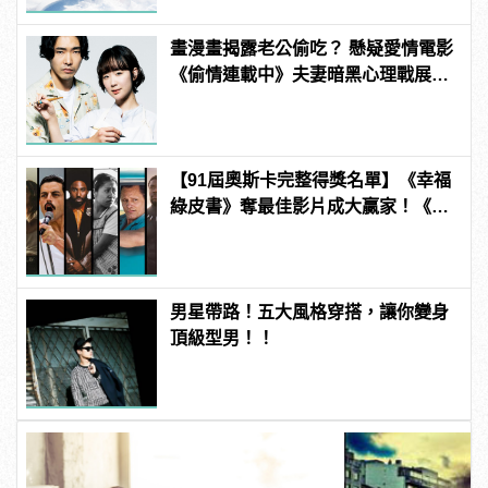
畫漫畫揭露老公偷吃？ 懸疑愛情電影
《偷情連載中》夫妻暗黑心理戰展
開！
【91屆奧斯卡完整得獎名單】《幸福
綠皮書》奪最佳影片成大贏家！《波
西米亞狂想曲》雷米馬利克＆《真
寵》奧莉薇亞柯爾曼封影帝影后！
男星帶路！五大風格穿搭，讓你變身
頂級型男！！