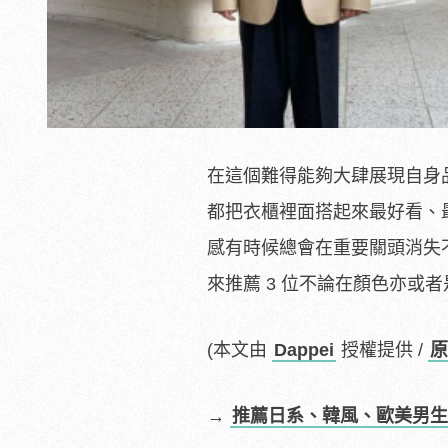
在這個難得能夠大肆展現自身
都把衣櫃裡面搭起來最好看、
感有時候總會在重要關頭消失不
來推薦 3 位不論在顏色亦或
(本文由
Dappei
授權提供 /
原
→
推薦日系、韓風、歐美男生穿