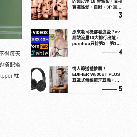
的超尺度 18 禁電影，真槍
實彈性愛、自慰、3P 直接
上！
3
原來老司機都看這些？av
網站流量10大排行出爐，
pornhub只排第3，第1名
竟是他？
4
不得每天
的搭配靈
情人節送禮推薦！
EDIFIER W800BT PLUS
ei 就
耳罩式無線藍牙耳機，在
耳邊傾訴甜言蜜語
5