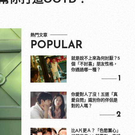
熱門文章
POPULAR
就是說不上來為何討厭？5
個「不討喜」朋友性格，
你遇過哪一種？
1
你愛對人了沒！五道「真
愛自問」識別你的伴侶是
對的人嗎？
2
比A片更Ａ？「色慾薰心」