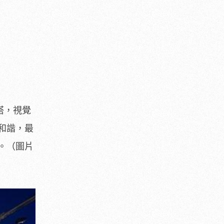
搭，視覺
和諧，最
。（圖片