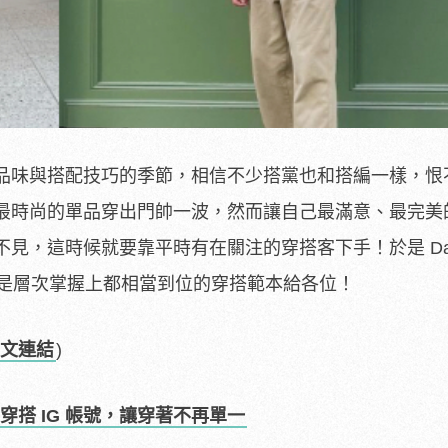
品味與搭配技巧的季節，相信不少搭黨也和搭編一樣，恨
最時尚的單品穿出門帥一波，然而讓自己最滿意、最完美
見，這時候就要靠平時有在關注的穿搭客下手！於是 Dapp
者是層次掌握上都相當到位的穿搭範本給各位！
文連結
)
搭 IG 帳號，讓穿著不再單一