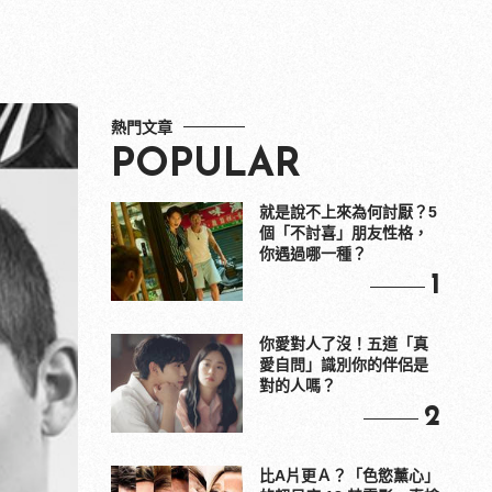
熱門文章
POPULAR
就是說不上來為何討厭？5
個「不討喜」朋友性格，
你遇過哪一種？
1
你愛對人了沒！五道「真
愛自問」識別你的伴侶是
對的人嗎？
2
比A片更Ａ？「色慾薰心」