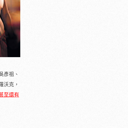
吳彥祖、
羅沃克，
甚至還有