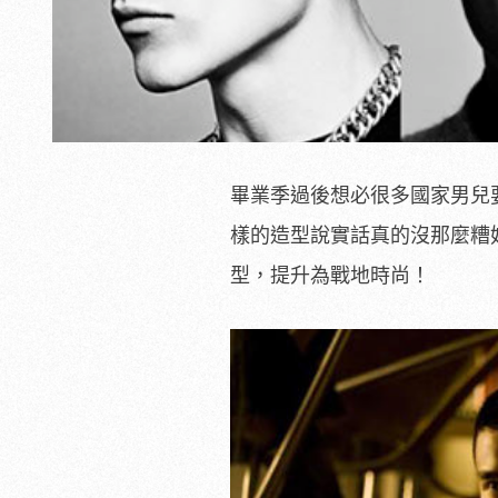
畢業季過後想必很多國家男兒
樣的造型說實話真的沒那麼糟
型，提升為戰地時尚！