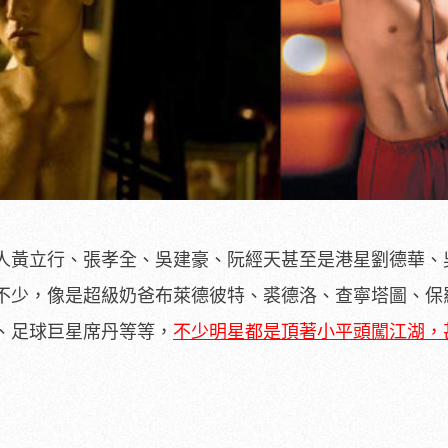
人黃立行、張孝全、吳建豪、阮經天甚至是港星劉德華、
不少，像是超級奶爸布萊德彼特、裘德洛、查寧塔圖、保
、足球巨星席丹等等，
不少明星都是頂著小平頭闖江湖，