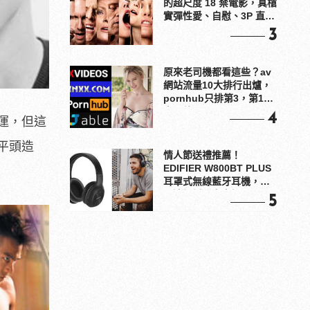
的超尺度 18 禁電影，真槍
實彈性愛、自慰、3P 直接
上！
3
原來老司機都看這些？av
網站流量10大排行出爐，
pornhub只排第3，第1名
竟是他？
4
運，但這
平頭造
情人節送禮推薦！
EDIFIER W800BT PLUS
耳罩式無線藍牙耳機，在
耳邊傾訴甜言蜜語
5