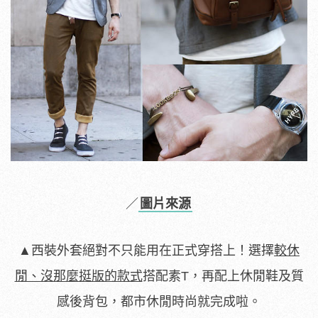
／
圖片來源
▲西裝外套絕對不只能用在正式穿搭上！選擇
較休
閒、沒那麼挺版的款式
搭配素T，再配上休閒鞋及質
感後背包，都市休閒時尚就完成啦。