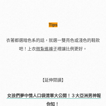
Tips
衣著都選暗色系的話，就選一雙亮色或淺色的鞋款
吧！上衣
微紮進褲子
裡讓比例更好。
【延伸閱讀】
女孩們夢中情人口袋清單大公開！３大亞洲男神報
你知！