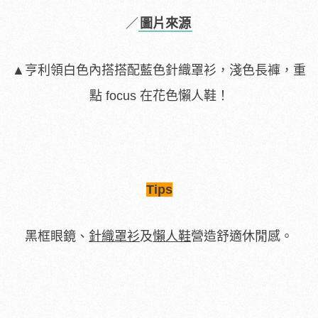
／
圖片來源
▲亨利領白色內搭搭配藍色針織罩衫，淺色長褲，重
點 focus 在花色懶人鞋！
Tips
黑框眼鏡、
針織罩衫
及
懶人鞋
營造舒適休閒感。