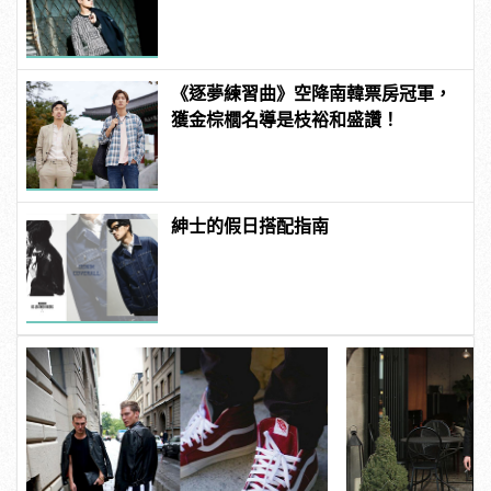
《逐夢練習曲》空降南韓票房冠軍，
獲金棕櫚名導是枝裕和盛讚！
紳士的假日搭配指南