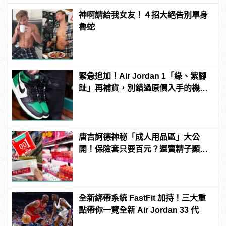
神啊請給我女友！４招大絕告別單身
魯蛇
緊急追加！Air Jordan 1「綠、紫腳
趾」再補貨，別錯過原價入手的機
會！
唐吉訶德神秘「成人用品區」大公
開！保險套只要百元？還賣精子顯微
鏡？
全新綁帶系統 FastFit 加持！三大重
點帶你一覽全新 Air Jordan 33 代