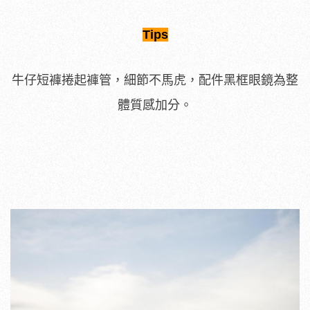
Tips
牛仔短褲捲起褲管，細節不馬虎，配件黑框眼鏡為整
體質感加分。