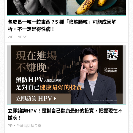
包皮長一粒一粒東西？5 種「陰莖顆粒」可能成因解
析，不一定是得性病！
WELLNESS
立即諮詢HPV！是對自己健康最好的投資，把握現在不
嫌晚！
PR・台灣癌症基金會