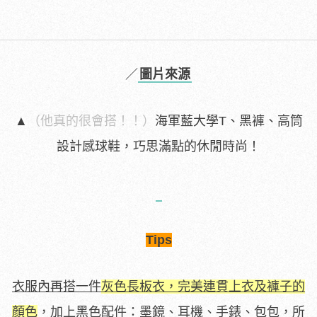
／
圖片來源
▲
（他真的很會搭！！）
海軍藍大學T、黑褲、高筒
設計感球鞋，巧思滿點的休閒時尚！
Tips
衣服內再搭一件
灰色長板衣，完美連貫上衣及褲子的
顏色
，加上黑色配件：墨鏡、耳機、手錶、包包，所