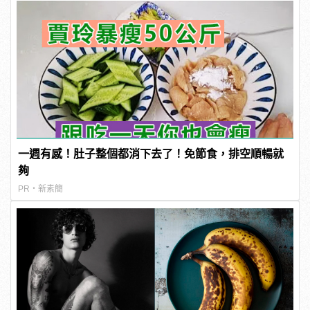
一週有感！肚子整個都消下去了！免節食，排空順暢就
夠
PR・新素簡