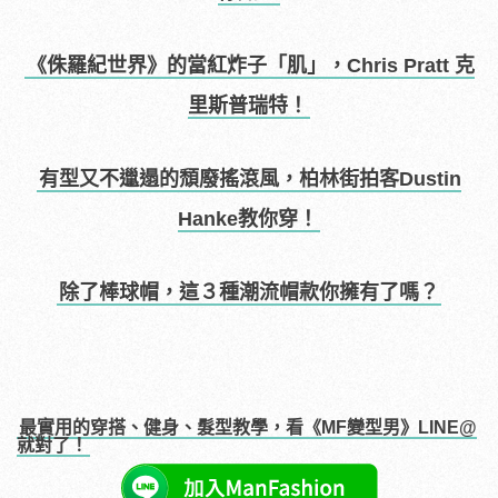
《侏羅紀世界》的當紅炸子「肌」，Chris Pratt 克
里斯普瑞特！
有型又不邋遢的頹廢搖滾風，柏林街拍客Dustin
Hanke教你穿！
除了棒球帽，這３種潮流帽款你擁有了嗎？
最實用的穿搭、健身、髮型教學，看《MF變型男》LINE@
就對了！