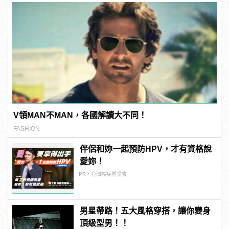
V領MAN不MAN，各國解讀大不同！
FASHION
伴侶和妳一起預防HPV，才有資格說
愛妳！
PR・台灣癌症基金會
男星帶路！五大風格穿搭，讓你變身
頂級型男！！