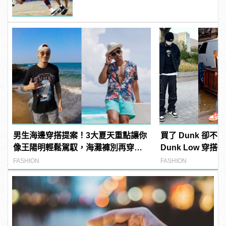
男生海邊穿搭提案！3大夏天重點讓你
買了 Dunk 卻不會搭
像王陽明輕鬆駕馭，海灘褲別再穿
Dunk Low 穿
啦！
最火潮鞋！
FASHION
FASHION