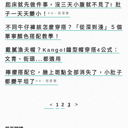
起床就先做件事，沒三天小腹就不見了! 肚
子一天天變小！
PR・新素簡
不同牛仔褲該怎麼穿搭？「從深到淺」５個
單寧顏色搭配教學！
戴膩漁夫帽？Kangol鐘型帽穿搭4公式：
文青、街頭...都適用
檸檬搭配它，臉上斑點全部消失了，小肚子
都變平坦了
PR・新素簡
>
<
1
2
3