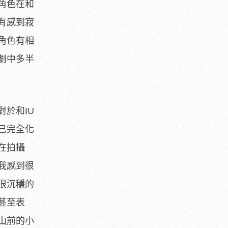
角色在和
有感到寂
角色有相
劇中多半
對於和IU
已完全化
在拍攝
我感到很
很沉穩的
甚至表
山前的小