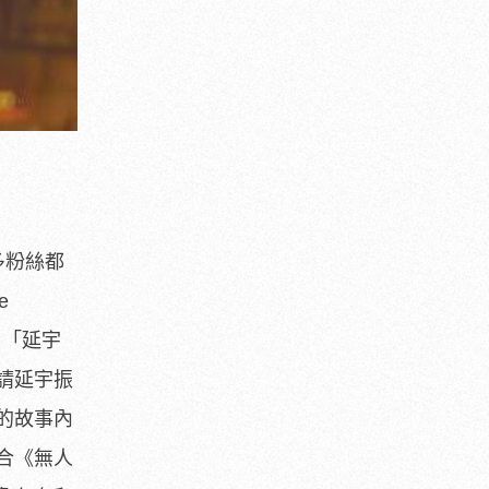
多粉絲都
e
：「
延宇
請延宇振
的故事內
合《無人