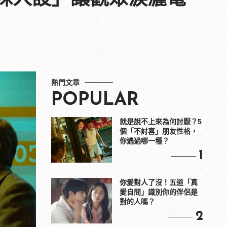
熱門文章
POPULAR
就是說不上來為何討厭？5
個「不討喜」朋友性格，
你遇過哪一種？
1
你愛對人了沒！五道「真
愛自問」識別你的伴侶是
對的人嗎？
2