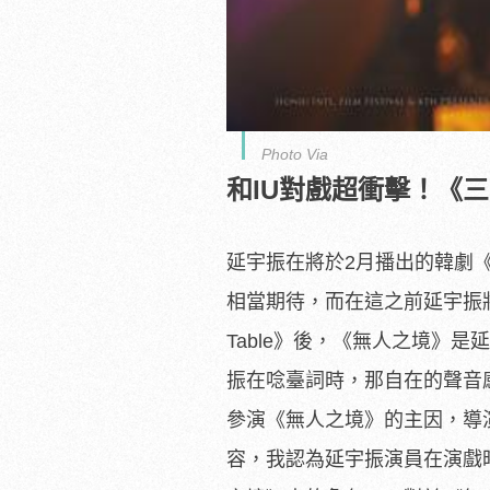
Photo Via
和IU對戲超衝擊！《
延宇振在將於2月播出的韓劇
相當期待，
而在這之前延宇振
Table》後，《無人之境》
是延
振在唸臺詞時，那自在的聲音
參演《無人之境》的主因，
導
容，
我認為延宇振演員在演戲