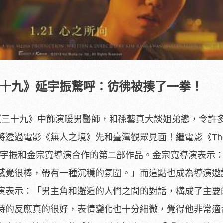
三十九》延宇振驚呼：彷彿被揍了一拳！
《三十九》中飾演暖男醫師，
和孫藝真大談姐弟戀，令許
將透過電影《無人之境》先和臺灣觀眾見面！
繼電影《Th
宇振和金宗寬導演合作的第二部作品。金宗寬導演表示
感覺很棒，帶有一種沉穩的氛圍。
」而這點也成為導演邀
演表示：「男主角和邂逅的人們之間的對話，
構成了主要
時的反應真的很好，表情變化也十分細微，
覺得他非常適