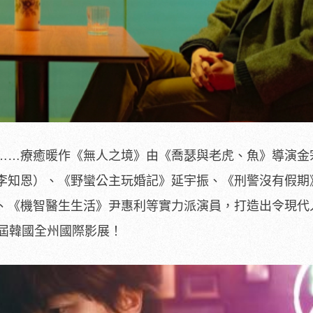
……療癒暖作《無人之境》由《喬瑟與老虎、魚》導演金
（李知恩）、《野蠻公主玩婚記》延宇振、《刑警沒有假期
、《機智醫生生活》尹惠利等實力派演員，打造出令現代
0屆韓國全州國際影展！