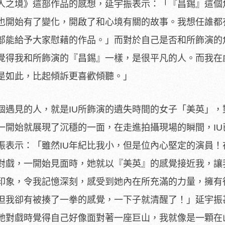
人之境》
這部作品的感想，延宇振表示：「『昌錫』
這個
也開始有了變化，
開啟了和心境有關的故事。我想任誰都
部能給予大家慰藉的作品。」
而對於自己是否和所飾演的
覺得我和所飾演的『昌錫』一樣，是很平凡的人。
而我在
是如此，
比起傾訴更喜歡傾聽。」
個遇見的人，就是IU所飾演的遺失時
間的女子「美英」，
一開
始就展現了沉穩的一面，在走進拍攝現場的瞬間，IU
振表示：「雖然IU年紀比我小，
但是位內心堅定的演員！
對戲
，一開始見面時，她就以『美英』的感覺接近我，讓
印象，令我記憶深刻，
感受到她內在所充滿的力量，擁有
但我卻有被揍了一拳的感覺，
一下子就清醒了！」延宇振
她對戲時覺得自己好像面對著一座巨山，
我就像是一顆在