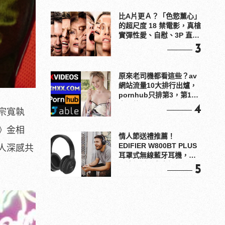
比A片更Ａ？「色慾薰心」
的超尺度 18 禁電影，真槍
實彈性愛、自慰、3P 直接
上！
3
原來老司機都看這些？av
網站流量10大排行出爐，
pornhub只排第3，第1名
竟是他？
4
宗寬執
》金相
情人節送禮推薦！
EDIFIER W800BT PLUS
人深感共
耳罩式無線藍牙耳機，在
耳邊傾訴甜言蜜語
5