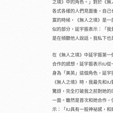
之境》中的角色。」對於《無
各式各樣的人們見面後，自己
寞的時候，《
無人之境》是一
似的部分，延宇振表示：「
我
是在傾聽他人說話，我私下也
在《無人之境》中延宇振第一
合作的感想，延宇振表示IU從
身為
「美英」這個角色，延宇
《無人之境》時，我最先和IU
驚訝，
完全打破我之前對她的
一面。
雖然是首次和她合作，
示：「IU具有一股神祕感，
和