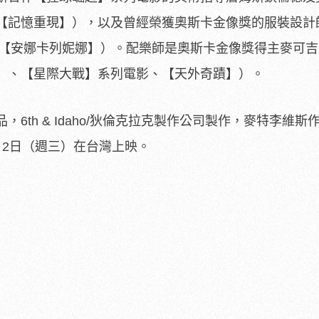
【記憶重現】），
以及曾經榮獲奧斯卡金像獎的服裝設計
【安娜卡列妮娜】）。
配樂師是奧斯卡金像獎得主麥可吉
】、【星際大戰】系列電影、【天外奇蹟】）。
6th & Idaho/狄倫克拉克製作公司製作，麥特李維斯
月2日（週三）在台灣上映。