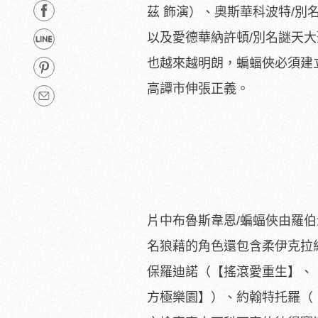
茲 飾演）、奧斯華科波特/別
以及愛德華納許頓/別名謎天
也越來越明朗，
蝙蝠俠必須建
高譚市伸張正義。
片中布魯斯韋恩/蝙蝠俠由羅
名狼藉的角色還包含柔伊克拉
保羅迪諾（【搖滾愛重生】、
方極樂園】）、約翰特托羅（