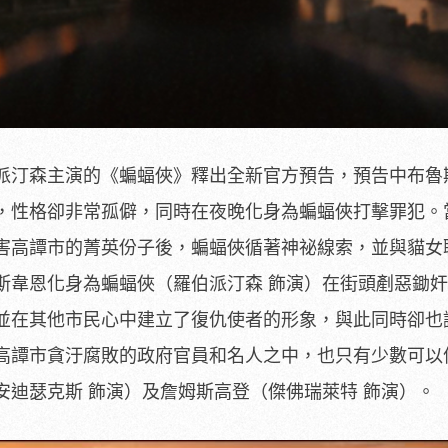
派汀森主演的《蝙蝠俠》釋出全新官方預告，預告中布魯
，性格卻非常孤僻，同時在夜晚化身為蝙蝠俠打擊罪犯。
害高譚市的菁英份子後，蝙蝠俠循著神祕線索，並與貓女
斯韋恩化身為蝙蝠俠（羅伯派汀森 飾演）在街頭剷惡鋤
並在其他市民心中建立了復仇使者的形象，與此同時卻也
高譚市貪汙腐敗的政府官員和名人之中，也只有少數可以
安迪瑟克斯 飾演）及詹姆斯高登（傑佛瑞萊特 飾演）。