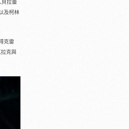
人貝拉蕾
以及柯林
得克雷
克拉克與