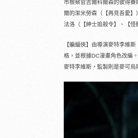
市檢察官吉爾科爾森的彼得賽
爾的潔米勞森（【
再見吾愛】
法洛（【紳士追殺令】、【怪
【蝙蝠俠】由導演麥特李維斯
格，並根據DC漫畫角色改編
麥特李維斯，監製則是麥可烏