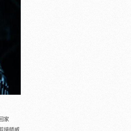
回家
剪接師威