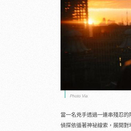
Photo Via
當一名兇手透過一連串殘忍的
偵探依循著神祕線索，
展開對