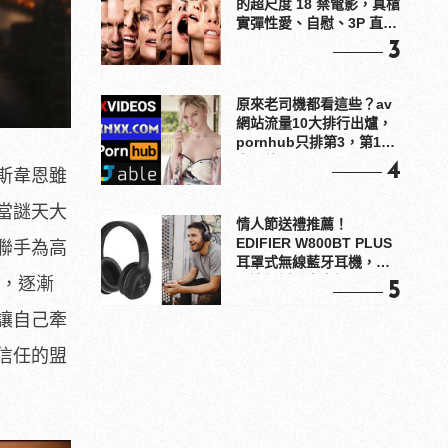
的超尺度 18 禁電影，真槍
實彈性愛、自慰、3P 直接
上！
3
原來老司機都看這些？av
網站流量10大排行出爐，
pornhub只排第3，第1名
竟是他？
4
斯韋恩雖
當謎天大
情人節送禮推薦！
EDIFIER W800BT PLUS
聯手為高
耳罩式無線藍牙耳機，在
耳邊傾訴甜言蜜語
奸，逐漸
5
讓自己牽
信任的盟