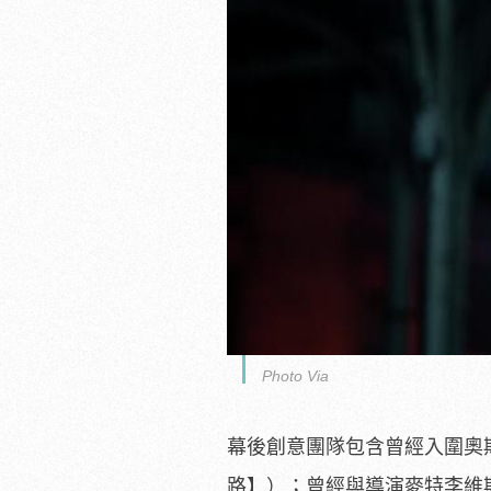
Photo Via
幕後創意團隊包含曾經入圍奧
路】）；曾經與導演麥特李維