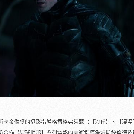
斯卡金像獎的攝影指導格雷格弗萊瑟（
【沙丘】、【漫漫
斯合作【
猩球崛起】系列電影的美術指導詹姆斯欽倫德及