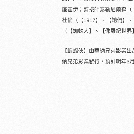
廉霍伊；
剪接師泰勒尼爾森（
杜倫（【1917】
、【她們】、
（【蜘蛛人】、【
侏羅紀世界
【蝙蝠俠】由華納兄弟影業出品，
納兄弟影業發行，預計明年3