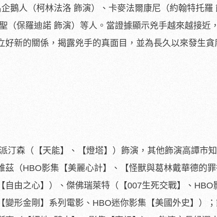
名企鵝人（柯林法洛 飾演）、卡麥法爾康尼（約翰特托羅
大聖（保羅迪諾 飾演）等人。當證據顯示兇手越來越接近
立好新的關係，揭露兇手的真面目，
並為長久以來發生貪
伯派汀森（【天能】、【燈塔】）
飾演，其他飾演高譚市知
維茲（
HBO影集【美麗心計】、【怪獸與葛林戴華德的
【自由之心】）、傑佛瑞萊特（【00
7生死交戰】、HBO
【
變形金剛】系列電影、HBO迷你影集【美國外史】）；