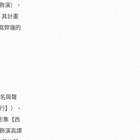
 飾演），
，其計畫
腐弊端的
名與聲
罪行】）、
影集【西
飾演高譚