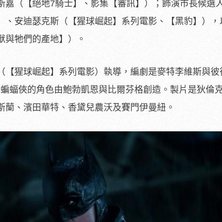
斯嘉（【絕地7騎士】、
影集【審訊】）；飾演市長候選
）、安迪瑟克斯（【猩球崛起】系列電影、【黑豹】），
獸與牠們的產地】）。
（【猩球崛起】系列電影）執導，
編劇是麥特李維斯與彼
。
蝙蝠俠的角色由鮑勃凱恩與比爾芬格創造。
製片是狄倫
斯蘭、濱田華特、
香黛兒農沃及賽門伊曼紐。