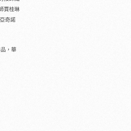
師賈桂琳
亞奇諾
作品，
華