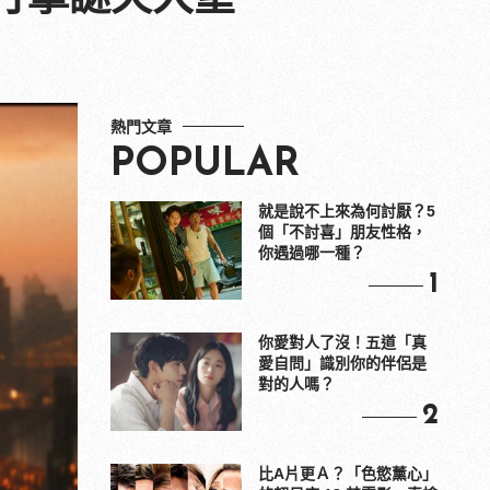
熱門文章
POPULAR
就是說不上來為何討厭？5
個「不討喜」朋友性格，
你遇過哪一種？
1
你愛對人了沒！五道「真
愛自問」識別你的伴侶是
對的人嗎？
2
比A片更Ａ？「色慾薰心」