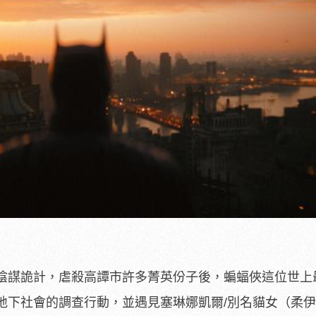
陰謀詭計，
虐殺高譚市許多菁英份子後，
蝙蝠俠這位世上
地下社會的調查行動，並遇見塞琳娜凱爾/別名貓女（
柔伊