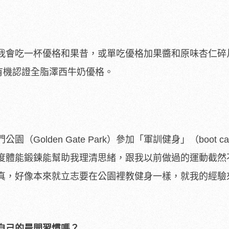
我會吃一杯優格和果昔，或單吃優格加果醬和原味杏仁碎
t 的有機認證全脂澤西牛奶優格。
Golden Gate Park）參加「軍訓健身」（boot c
度體能鍛鍊能幫助我理清思緒，跟我以前做過的運動截然
真，好像本來就立志要在公園裡教健身一樣，就我的經驗
自己的晨間習慣嗎？