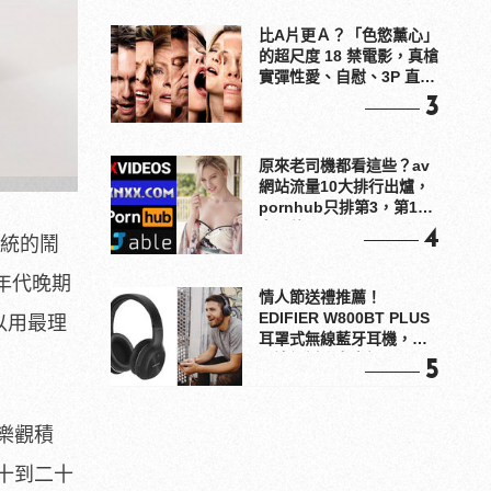
比A片更Ａ？「色慾薰心」
的超尺度 18 禁電影，真槍
實彈性愛、自慰、3P 直接
上！
3
原來老司機都看這些？av
網站流量10大排行出爐，
pornhub只排第3，第1名
竟是他？
4
統的鬧
年代晚期
情人節送禮推薦！
EDIFIER W800BT PLUS
可以用最理
耳罩式無線藍牙耳機，在
耳邊傾訴甜言蜜語
5
樂觀積
十到二十