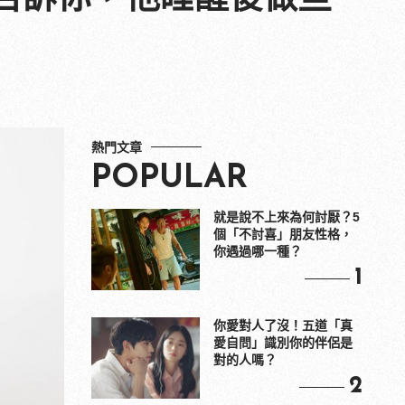
熱門文章
POPULAR
就是說不上來為何討厭？5
個「不討喜」朋友性格，
你遇過哪一種？
1
你愛對人了沒！五道「真
愛自問」識別你的伴侶是
對的人嗎？
2