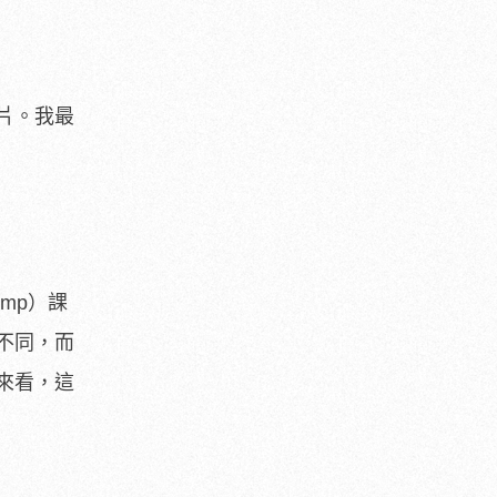
片。我最
amp）課
不同，而
來看，這