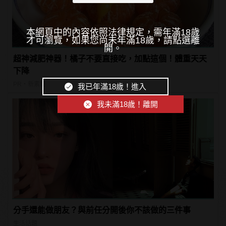
本網頁中的內容依照法律規定，需年滿18歲
才可瀏覽，如果您尚未年滿18歲，請點選離
開。
超神減肥神器！橘子不要直接吃，加點這個！體重天天
下降
PR・新素簡
我已年滿18歲！進入
我未滿18歲！離開
分手還能做朋友？與前任分開後你不該做的三件事
生活話題