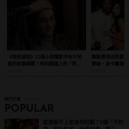
《哈利波特》23個小說電影中你不知
盤點曾流出性愛影
道的故事細節！哈利額頭上的「閃電
黎絲、金卡戴珊之
疤痕」原來跟索命咒有關？
生活話題
生活話題
熱門文章
POPULAR
就是說不上來為何討厭？5個「不討