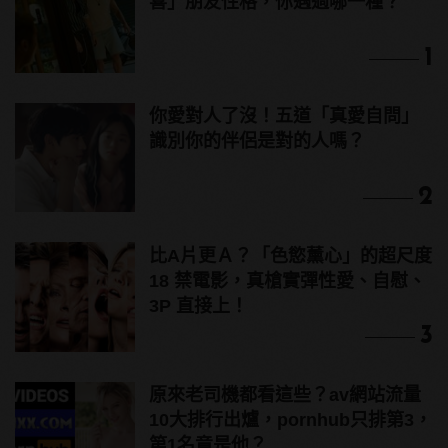
喜」朋友性格，你遇過哪一種？
1
你愛對人了沒！五道「真愛自問」
識別你的伴侶是對的人嗎？
2
比A片更Ａ？「色慾薰心」的超尺度
18 禁電影，真槍實彈性愛、自慰、
3P 直接上！
3
原來老司機都看這些？av網站流量
10大排行出爐，pornhub只排第3，
第1名竟是他？