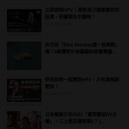
立即諮詢HPV！是對自己健康最好的
投資，把握現在不嫌晚！
PR・台灣癌症基金會
你也有「Blue Monday週一症候群」
嗎？6組爆笑中肯圖讓你抱著電腦大
吼「這不就是禮拜一的我嗎！」
伴侶和妳一起預防HPV，才有資格說
愛妳！
PR・台灣癌症基金會
日本雜誌公布2021「最受歡迎AV女
優」，三上悠亞僅排第2？ |
manfashion這樣變型男