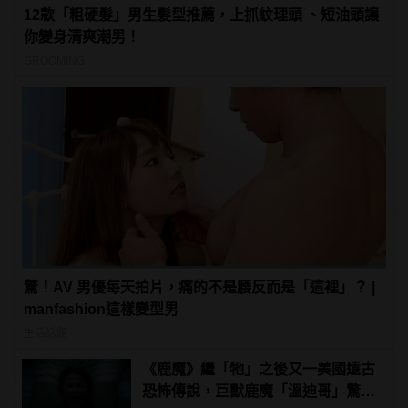
12款「粗硬髮」男生髮型推薦，上抓紋理頭 、短油頭讓
你變身清爽潮男！
GROOMING
驚！AV 男優每天拍片，痛的不是腰反而是「這裡」？ |
manfashion這樣變型男
生活話題
《鹿魔》繼「牠」之後又一美國遠古
恐怖傳說，巨獸鹿魔「溫迪哥」驚嚇