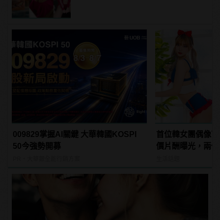
009829掌握AI關鍵 大華韓國KOSPI
首位韓女團偶像下
50今強勢開募
價片酬曝光，兩個
PR・大華銀全能行銷方案
生活話題