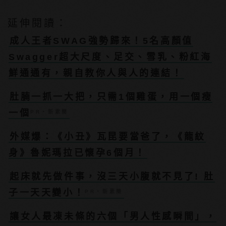
延伸閱讀：
成人王者SWAG強勢歸來！5名高顏值
Swagger超大尺度、足交、雪乳、粉紅海
鮮通通有，親自教你人與人的連結！
肚腩一抓一大把，只需1個雞蛋，用一個瘦
一個
PR・新素簡
外媒爆：《小丑》瓦昆要當爸了，《龍紋
身》魯妮瑪拉已懷孕6個月！
起床就先做件事，沒三天小腹就不見了! 肚
子一天天變小！
PR・新素簡
讓女人最凍未條的六個「男人性感瞬間」，