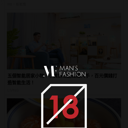
PR・新素簡
五個智能居家小物！小資族也能輕鬆入手，百元價錢打
造智能生活！
LIVING