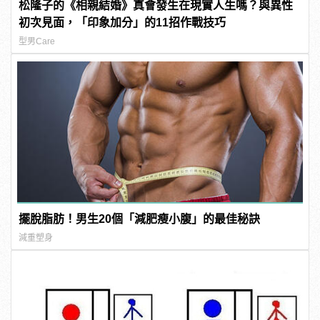
松隆子的《相親結婚》真會發生在現實人生嗎？與異性
初次見面，「印象加分」的11招作戰技巧
型男Care
擺脫脂肪！男生20個「減肥瘦小腹」的最佳秘訣
減重塑身