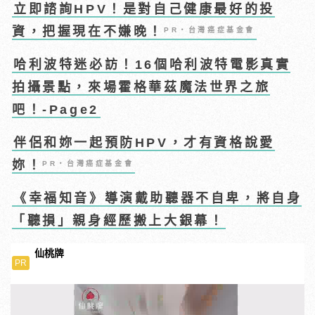
立即諮詢HPV！是對自己健康最好的投
資，把握現在不嫌晚！
PR・台灣癌症基金會
哈利波特迷必訪！16個哈利波特電影真實
拍攝景點，來場霍格華茲魔法世界之旅
吧！-Page2
伴侶和妳一起預防HPV，才有資格說愛
妳！
PR・台灣癌症基金會
《幸福知音》導演戴助聽器不自卑，將自身
「聽損」親身經歷搬上大銀幕！
仙桃牌
PR