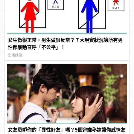
女生做很正常，男生做很反常？７大現實狀況讓所有男
性都暴動直呼「不公平」！
生活話題
女友忌妒你的「異性好友」嗎？5個避嫌秘訣讓你感情友