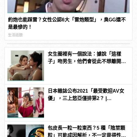
約炮也能踩雷？女性公認6大「雷炮類型」，臭GG還不
是最慘的！
生活話題
女生圈裡有一個說法：據說「這樣
子」吻男生，他們會從此不想離開自
己！
日本雜誌公布2021「最受歡迎AV女
優」，三上悠亞僅排第2？ |
manfashion這樣變型男
包皮長一粒一粒東西？5 種「陰莖顆
粒」可能成因解析，不一定是得性