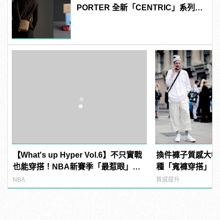
PORTER 全新「CENTRIC」系列包
款好看又實用！
【What's up Hyper Vol.6】不只實戰
換件褲子質感大幅
也能穿搭！NBA新賽季「最惹眼」明
種「寬褲穿搭」，
星球鞋總整理
道！
NBA
質感提升