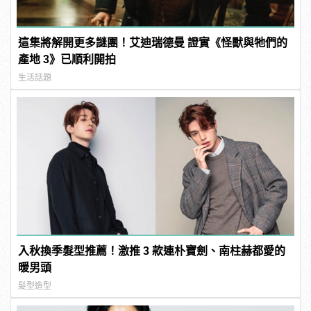
這集將解開更多謎團！艾迪瑞德曼 證實《怪獸與牠們的
產地 3》已順利開拍
生活話題
入秋換季髮型推薦！激推 3 款連朴寶劍、南柱赫都愛的
暖男頭
髮型造型