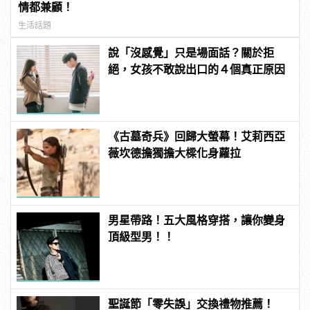
情都兼顧！
生活話題
說「沒感覺」只是場面話？關於拒
絕，女孩不敢說出口的４個真正原因
《古墓奇兵》回歸大螢幕！艾莉西亞
薇坎德擔獨擔大樑化身蘿拉
男星帶路！五大風格穿搭，讓你變身
頂級型男！！
聖誕節「零失誤」交換禮物推薦！