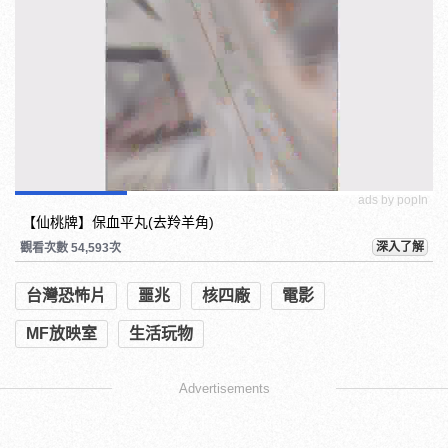
ads by popIn
【仙桃牌】保血平丸(去羚羊角)
深入了解
觀看次數 54,593次
台灣恐怖片
噩兆
核四廠
電影
MF放映室
生活玩物
Advertisements