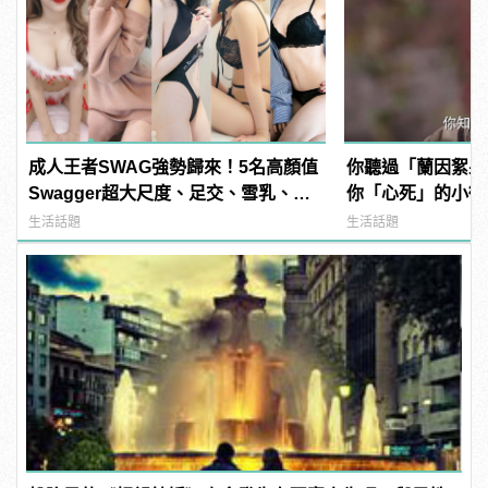
成人王者SWAG強勢歸來！5名高顏值
你聽過「蘭因絮果
Swagger超大尺度、足交、雪乳、粉
你「心死」的小徵
紅海鮮通通有，親自教你人與人的連
生活話題
生活話題
結！ | manfashion這樣變型男