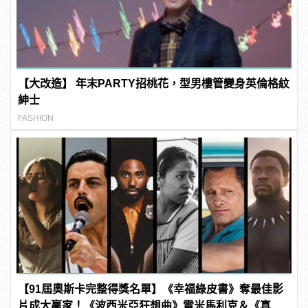
【大改造】 年末PARTY招桃花，型男樓管變身英倫格紋
紳士
FASHION
【91屆奧斯卡完整得獎名單】《幸福綠皮書》奪最佳影
片成大贏家！《波西米亞狂想曲》雷米馬利克＆《真