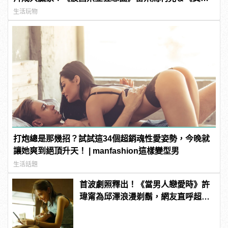
寵》奧莉薇亞柯爾曼封影帝影后！
生活玩物
打炮總是那幾招？試試這34個超銷魂性愛姿勢，今晚就
讓她爽到絕頂升天！ | manfashion這樣變型男
生活話題
首波劇照釋出！《當男人戀愛時》許
瑋甯為邱澤浪漫剃鬍，網友直呼超有
CP感！