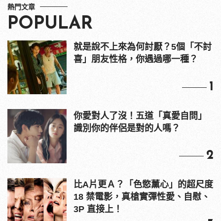
熱門文章
POPULAR
就是說不上來為何討厭？5個「不討
喜」朋友性格，你遇過哪一種？
1
你愛對人了沒！五道「真愛自問」
識別你的伴侶是對的人嗎？
2
比A片更Ａ？「色慾薰心」的超尺度
18 禁電影，真槍實彈性愛、自慰、
3P 直接上！