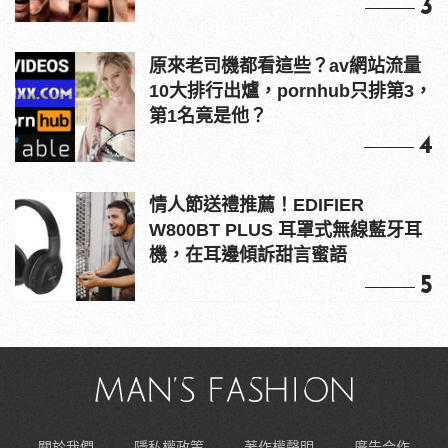
3
原來老司機都看這些？av網站流量
10大排行出爐，pornhub只排第3，
第1名竟是他？
4
情人節送禮推薦！EDIFIER
W800BT PLUS 耳罩式無線藍牙耳
機，在耳邊傾訴甜言蜜語
5
關於我們
隱私權政策
著作權聲明
廣告合作