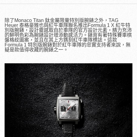
除了Monaco Titan 鈦金屬限量特別版腕錶之外，TAG
Heuer 泰格豪雅也與紅牛車隊聯名推出Formula 1 X 紅牛特
別版腕錶，設計靈感取自於車隊的官方設計元素，精力充沛
的鮮明色彩為腕錶設計增添動感活力。錶背有著特殊賽車棋
盤格紋圖案，並且在其上方鐫刻紅牛車隊標誌。這款
Formula 1 特別版腕錶對於紅牛車隊的忠實支持者來說，無
疑是款值得收藏的腕錶之一。