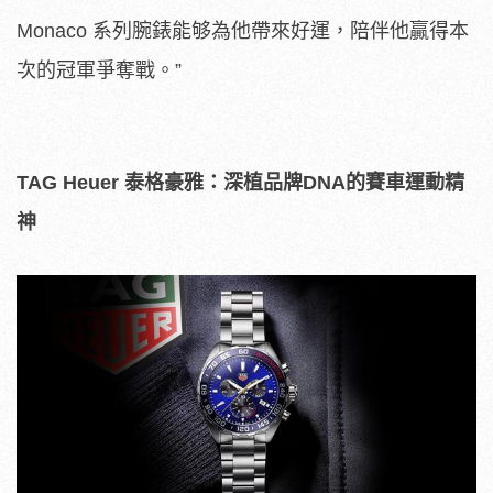
Monaco
系列腕錶能够為他帶來好運，陪伴他贏得本
次的冠軍爭奪戰。
”
TAG H
euer
泰格豪雅：
深植品牌
DNA
的賽車運動精
神