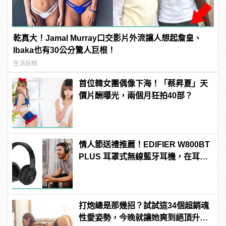
乾真大！Jamal Murray口交影片外流讓人想起詹皇、
Ibaka也有30公分驚人巨根！
生活玩物
首位韓女團偶像下海！「蔡昇夏」天
價片酬曝光，兩個月狂拍40部？
情人節送禮推薦！EDIFIER W800BT
PLUS 耳罩式無線藍牙耳機，在耳邊
傾訴甜言蜜語
打炮總是那幾招？試試這34個超銷魂
性愛姿勢，今晚就讓她爽到絕頂升