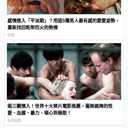
感情進入「平淡期」？用這5種男人最有感的愛愛姿勢，
重新找回乾柴烈火的熱情
性愛
毀三觀慎入！世界十大禁片電影推薦，毫無遮掩的性
愛、血腥、暴力、噁心到極致！
生活話題