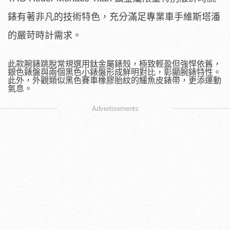
錶有著非凡的技術特色，充分滿足專業車手維斯塔潘
的嚴苛時計需求。
此款腕錶跳脫常規選用鈦金屬錶殼，極致輕盈但強悍依舊，
銀色錶盤與兩個黑色小錶盤形成鮮明對比，彰顯腕錶特性。
此外，外觀類似黑色賽車橡膠胎紋的鱷魚皮錶帶，更添運動
氣息。
Advertisements