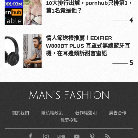
10大排行出爐，pornhub只排第3，
第1名竟是他？
4
情人節送禮推薦！EDIFIER
W800BT PLUS 耳罩式無線藍牙耳
機，在耳邊傾訴甜言蜜語
5
關於我們
隱私權政策
著作權聲明
廣告合作
我要投稿