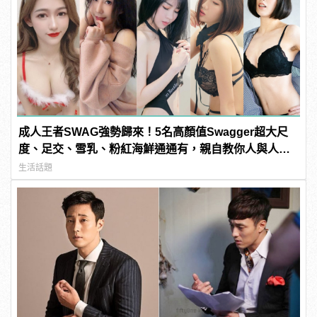
成人王者SWAG強勢歸來！5名高顏值Swagger超大尺
度、足交、雪乳、粉紅海鮮通通有，親自教你人與人的
連結！ | manfashion這樣變型男
生活話題