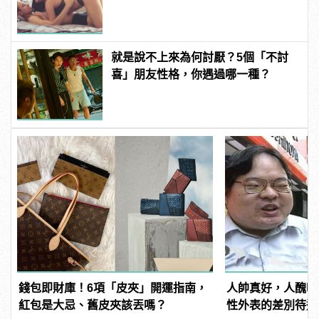
天！ | manfashion這樣變型男
就是說不上來為何討厭？5個「不討
喜」朋友性格，你遇過哪一種？
錢包即財庫！6項「皮夾」開運指南，
人帥真好，人醜吃
紅包是大忌、舊皮夾該丟嗎？
性外表的差別待遇