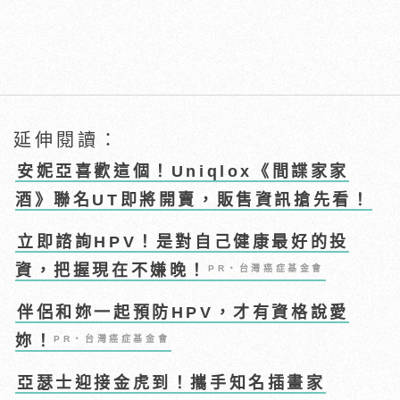
延伸閱讀：
安妮亞喜歡這個！Uniqlox《間諜家家
酒》聯名UT即將開賣，販售資訊搶先看！
立即諮詢HPV！是對自己健康最好的投
資，把握現在不嫌晚！
PR・台灣癌症基金會
伴侶和妳一起預防HPV，才有資格說愛
妳！
PR・台灣癌症基金會
亞瑟士迎接金虎到！攜手知名插畫家