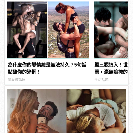
為什麼你的戀情總是無法持久？5句話
毀三觀慎入！世界
點破你的迷惘！
薦，毫無遮掩的性
噁心到極致！ | ma
戀愛微講座
生活話題
男