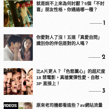
就是說不上來為何討厭？5個「不討
喜」朋友性格，你遇過哪一種？
1
你愛對人了沒！五道「真愛自問」
識別你的伴侶是對的人嗎？
2
比A片更Ａ？「色慾薰心」的超尺度
18 禁電影，真槍實彈性愛、自慰、
3P 直接上！
3
原來老司機都看這些？av網站流量