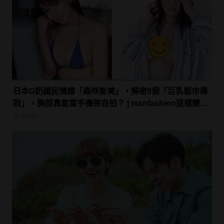
日本G奶國民情婦「森咲智美」，解密8個「巨乳都市傳
說」，胸部真能當手機架自拍？ | manfashion這樣變型
男
生活話題