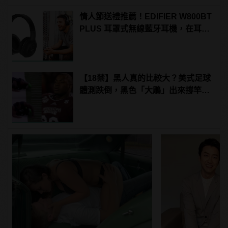
情人節送禮推薦！EDIFIER W800BT
PLUS 耳罩式無線藍牙耳機，在耳邊
傾訴甜言蜜語
【18禁】黑人真的比較大？美式足球
體測跌倒，黑色「大鵰」出來撐竿
跳！