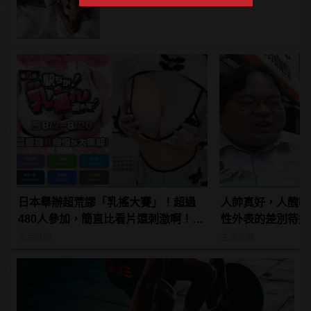
日本舉辦超荒謬「乳搖大賽」！超過
人帥真好，人醜吃
480人參加，簡直比看片還刺激啊！ |
性外表的差別待遇
manfashion這樣變型男
生活話題
生活話題