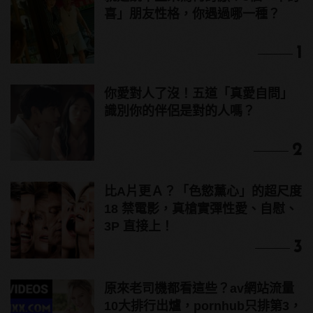
喜」朋友性格，你遇過哪一種？
1
你愛對人了沒！五道「真愛自問」
識別你的伴侶是對的人嗎？
2
比A片更Ａ？「色慾薰心」的超尺度
18 禁電影，真槍實彈性愛、自慰、
3P 直接上！
3
原來老司機都看這些？av網站流量
10大排行出爐，pornhub只排第3，