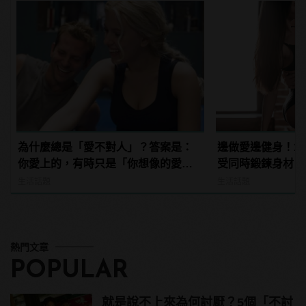
為什麼總是「愛不對人」？答案是：
邊做愛邊健身！1
你愛上的，有時只是「你想像的愛
受同時鍛鍊身材
情」！ | manfashion這樣變型男
生活話題
生活話題
熱門文章
POPULAR
就是說不上來為何討厭？5個「不討