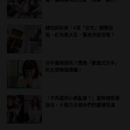
噁心到極致！ | manfashion這樣變型
男
錢包即財庫！6項「皮夾」開運指
南，紅包是大忌、舊皮夾該丟嗎？
分手毫無預兆？遭遇「斷崖式分手」
的五個情傷建議！
「不再感到小鹿亂撞？」當熱情逐漸
退去，６個方法使你們的感情恆溫