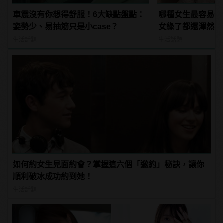
車震沒有你想得舒服！6大缺點盤點：
哪種女生最容易偷
姿勢少、易抽筋只是小case？
女綠了都還渾然不知
manfashion這
生活話題
生活話題
如何約女生見面約會？掌握這六個「邀約」秘訣，讓你
順利破冰成功約到她！
生活話題