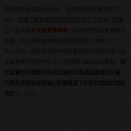
雖說現在身處高E化時代，但就是因為大家習慣了
line、
習慣了簡單直白的話而就忘記了「文字」的魔
力
，尤其是
女生就愛這套啊！
因為他們就是愛聽甜言
蜜語，所以很真誠地把你的情話寫成「樂樂ㄉㄥˊ」
的一大包，最好能把你們倆的愛情進化史寫成懶人包
文章後親手交到他手上！但回歸於最初的出發點，
她
們其實也不需要你有徐志摩的浪漫或是劉墉的文筆，
只要你捧著誠意與誠心的親筆寫下你對他想說的情話
就好！
（挑眉）