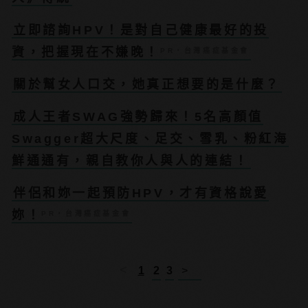
立即諮詢HPV！是對自己健康最好的投
資，把握現在不嫌晚！
PR・台灣癌症基金會
關於幫女人口交，她真正想要的是什麼？
成人王者SWAG強勢歸來！5名高顏值
Swagger超大尺度、足交、雪乳、粉紅海
鮮通通有，親自教你人與人的連結！
伴侶和妳一起預防HPV，才有資格說愛
妳！
PR・台灣癌症基金會
<
1
2
3
>