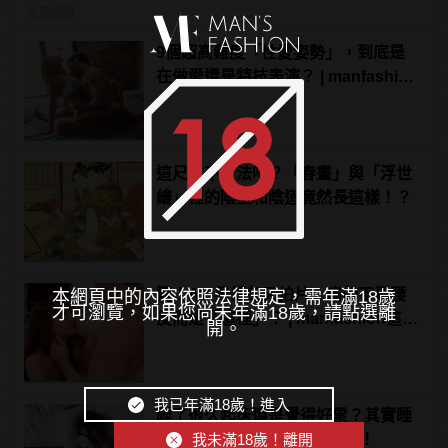
生活話題
9個超高難度「性愛姿勢」，到底是
在做愛還是特技表演？ | manfashion
這樣變型男
這尺寸不合法吧？「春畫」與「浮世
繪」裡的陰莖和陰道竟然長這樣！？
驚！AV 男優每天拍片，痛的不是腰
本網頁中的內容依照法律規定，需年滿18歲
才可瀏覽，如果您尚未年滿18歲，請點選離
反而是「這裡」？ | manfashion這樣
開。
變型男
我已年滿18歲！進入
睡了很久起床還是覺得好累？其實睡
我未滿18歲！離開
眠時間「X小時」效果才最好！