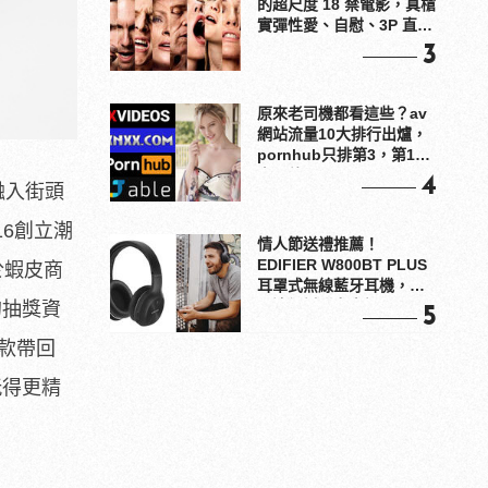
的超尺度 18 禁電影，真槍
實彈性愛、自慰、3P 直接
上！
3
原來老司機都看這些？av
網站流量10大排行出爐，
pornhub只排第3，第1名
竟是他？
4
融入街頭
16創立潮
情人節送禮推薦！
EDIFIER W800BT PLUS
於蝦皮商
耳罩式無線藍牙耳機，在
耳邊傾訴甜言蜜語
的抽獎資
5
帽款帶回
玩得更精