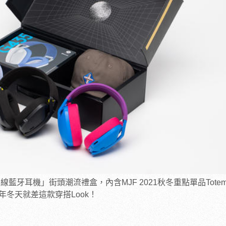
雙模無線藍牙耳機」街頭潮流禮盒，內含MJF 2021秋冬重點單品Totem 
冬天就差這款穿搭Look！