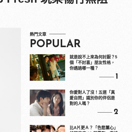
熱門文章
POPULAR
就是說不上來為何討厭？5
個「不討喜」朋友性格，
你遇過哪一種？
1
你愛對人了沒！五道「真
愛自問」識別你的伴侶是
對的人嗎？
2
比A片更Ａ？「色慾薰心」