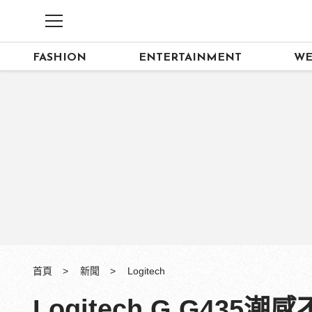
FASHION
ENTERTAINMENT
WE
首頁
新聞
Logitech
Logitech G G43