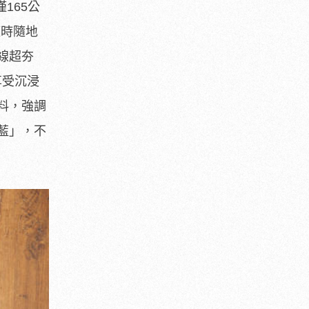
165公
隨時隨地
線超夯
享受沉浸
料，強調
藍」，不