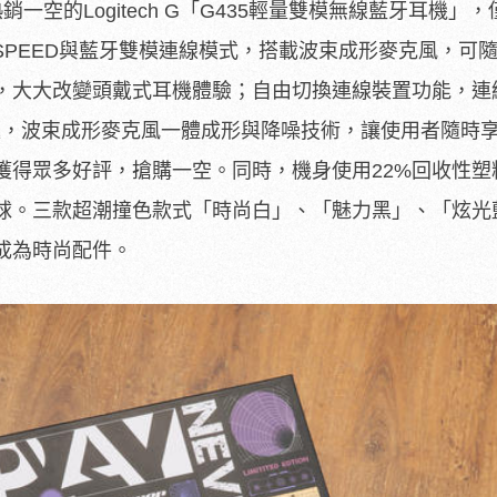
空的Logitech G「G435輕量雙模無線藍牙耳機」，僅
TSPEED與藍牙雙模連線模式，搭載波束成形麥克風，可
，大大改變頭戴式耳機體驗；自由切換連線裝置功能，連
®5也沒問題，波束成形麥克風一體成形與降噪技術，讓使用者隨時
獲得眾多好評，搶購一空。同時，機身使用22%回收性塑
球。三款超潮撞色款式「時尚白」、「魅力黑」、「炫光
成為時尚配件。