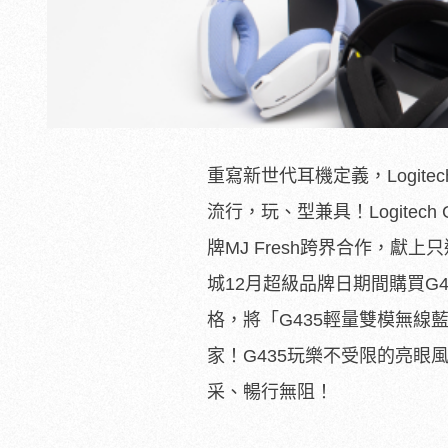
重寫新世代耳機定義，Logit
流行，玩、型兼具！Logitec
牌MJ Fresh跨界合作，獻
城12月超級品牌日期間購買G4
格，將「G435輕量雙模無線藍牙耳
家！G435玩樂不受限的亮眼
采、暢行無阻！