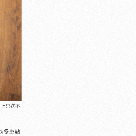
，獻上只送不
21秋冬重點