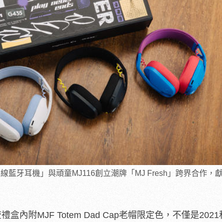
量雙模無線藍牙耳機」與頑童MJ116創立潮牌「MJ Fresh」跨界合作
頭潮流禮盒內附MJF Totem Dad Cap老帽限定色，不僅是20