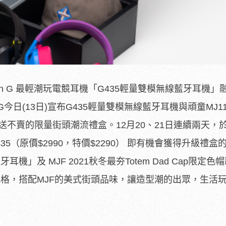
ech G 最輕潮玩電競耳機「G435輕量雙模無線藍牙耳機」
h G今日(13日)宣布G435輕量雙模無線藍牙耳機與頑童MJ1
上只送不賣的限量街頭潮流禮盒。12月20、21日連續兩天，
35（原價$2990，特價$2290） 即有機會獲得升級禮盒
機」及 MJF 2021秋冬最夯Totem Dad Cap限定色
風格，搭配MJF的美式街頭品味，讓造型潮的出眾，生活