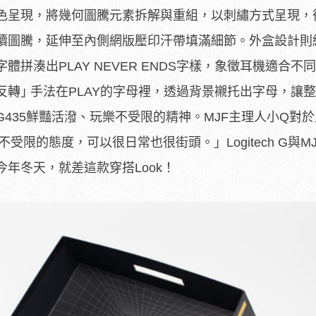
色呈現，將幾何圖騰元素拆解與重組，以刺繡方式呈現，
續圖騰，延伸至內側網版壓印汗帶填滿細節。外盒設計則結
拼湊出PLAY NEVER ENDS字樣，象徵耳機適合不
轉｣ 手法在PLAY的字母裡，透過背景襯托出字母，讓
435鮮豔活潑、玩樂不受限的精神。MJF主理人小Q對
不受限的態度，可以很日常也很街頭。」Logitech G與M
年冬天，就差這款穿搭Look！