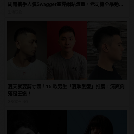
周荀攜手人氣Swagger塞爆網站流量，老司機全暴動
啦！
生活玩物
夏天就要剪寸頭！15 款男生「夏季髮型」推薦，清爽俐
落是王道！
GROOMING