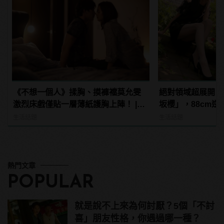
《不想一個人》揉胸、摸褲襠莫允雯
絕對領域超展開！
激烈床戲僅貼一層薄紙護胸上陣！ |
坂櫻」，88cm
manfashion這樣變型男
她腿下啊！ | man
生活話題
生活話題
熱門文章
POPULAR
就是說不上來為何討厭？5個「不討
喜」朋友性格，你遇過哪一種？