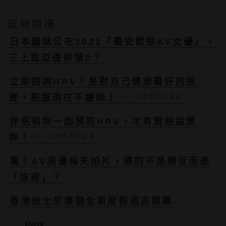
延伸閱讀：
日本雜誌公布2021「最受歡迎AV女優」，
三上悠亞僅排第2？
立即諮詢HPV！是對自己健康最好的投
資，把握現在不嫌晚！
PR・台灣癌症基金會
伴侶和妳一起預防HPV，才有資格說愛
妳！
PR・台灣癌症基金會
驚！AV男優每天拍片，痛的不是腰反而是
「這裡」？
香港迪士尼樂園全新度假酒店開幕
EVOX