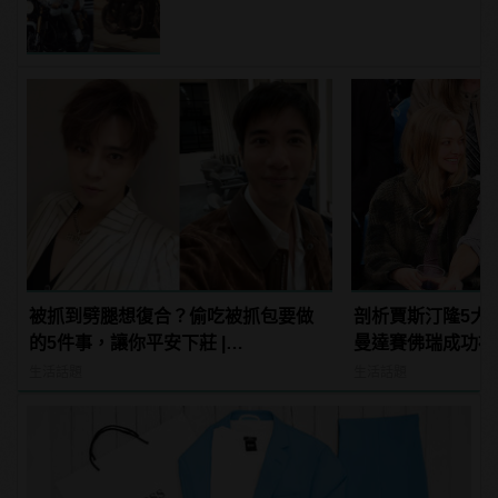
花！？
被抓到劈腿想復合？偷吃被抓包要做
剖析賈斯汀隆5大
的5件事，讓你平安下莊 |
曼達賽佛瑞成功被
manfashion這樣變型男
生活話題
生活話題