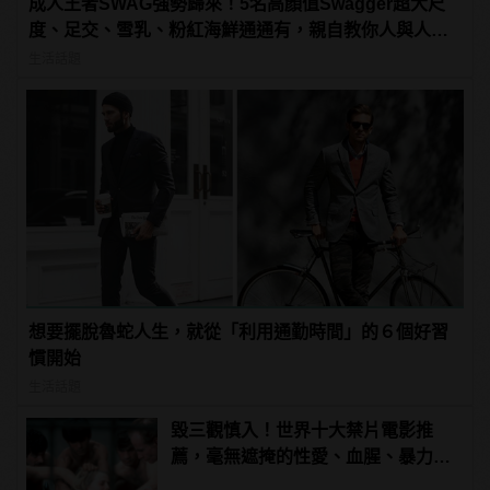
成人王者SWAG強勢歸來！5名高顏值Swagger超大尺
度、足交、雪乳、粉紅海鮮通通有，親自教你人與人的
連結！ | manfashion這樣變型男
生活話題
想要擺脫魯蛇人生，就從「利用通勤時間」的６個好習
慣開始
生活話題
毀三觀慎入！世界十大禁片電影推
薦，毫無遮掩的性愛、血腥、暴力、
噁心到極致！