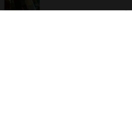
1
你愛對人了沒！五道「真愛自問」
識別你的伴侶是對的人嗎？
2
比A片更Ａ？「色慾薰心」的超尺度
18 禁電影，真槍實彈性愛、自慰、
3P 直接上！
3
原來老司機都看這些？av網站流量
10大排行出爐，pornhub只排第3，
第1名竟是他？