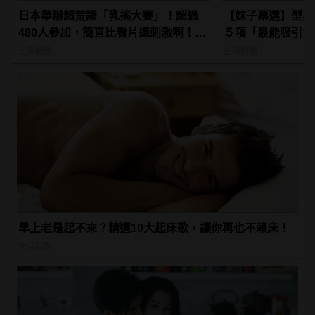
日本舉辦超荒謬「乳搖大賽」！超過
【妹子票選】型男
480人參加，簡直比看片還刺激啊！ |
５項「最能吸引女
manfashion這樣變型男
生活話題
生活話題
早上老是起不來？精選10大起床歌，讓你再也不賴床！
生活話題