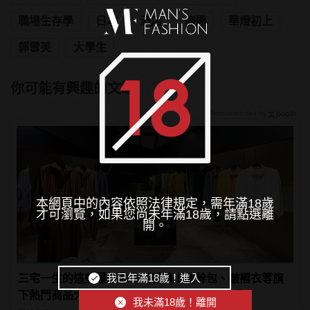
職場生存學
日本
酒店
條通
華燈初上
郭雪芙
大學生
你可能有興趣的文章
Recommended by
本網頁中的內容依照法律規定，需年滿18歲
才可瀏覽，如果您尚未年滿18歲，請點選離
開。
我已年滿18歲！進入
三宅一生的這些爆款你一定看過！樹幹包、皺褶衣等旗
下熱門商品大整理！ | manfashion這樣變型男
我未滿18歲！離開