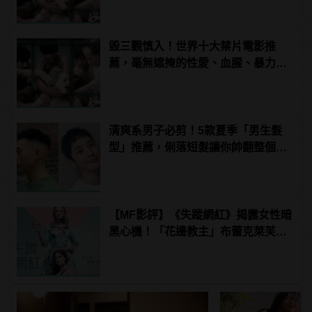
毀三觀慎入！世界十大禁片電影推
薦，毫無遮掩的性愛、血腥、暴力、
噁心到極致！ | manfashion這樣變型
男
清爽系男子必剪！5款夏季「男生髮
型」推薦，俐落短髮讓你帥翻整個夏
天！ | manfashion這樣變型男
【MF影評】《失蹤網紅》揭露女性暗
黑心機！「花邊教主」布蕾克萊芙莉
和安娜坎卓克大演假面閨蜜