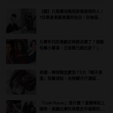
【囍】只是還沒遇見那個值得的人！
7位單身者最真實的告白，別被孤單
擊潰靈魂
九零年代的港劇女神都去哪了？張敏
包養小導演，王祖賢已經出家？ |
manfashion這樣變型男
老帽、棒球帽怎麼洗？5大「帽子清
潔」保養須知，去除髒污汗漬超
easy！ | manfashion這樣變型男
「Café Racer」是什麼？當機車尬上
咖啡，竟蹦出摩托車歷史中璀璨的火