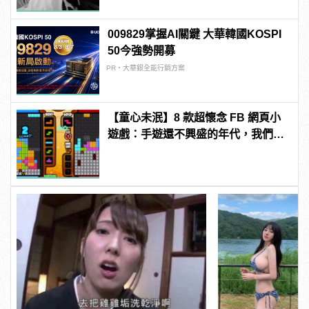
009829掌握AI關鍵 大華韓國KOSPI
50今強勢開募
PR・大華銀全能行銷方案
【童心未泯】8 款超懷念 FB 網頁小
遊戲：手遊還不興盛的年代，我們都
玩這些長大！