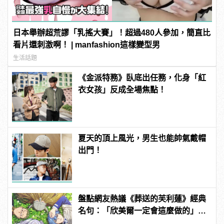
日本舉辦超荒謬「乳搖大賽」！超過480人參加，簡直比
看片還刺激啊！ | manfashion這樣變型男
生活話題
《金派特務》臥底出任務，化身「紅
衣女孩」反成全場焦點！
夏天的頂上風光，男生也能帥氣戴帽
出門！
盤點網友熱議《葬送的芙利蓮》經典
名句：「欣美爾一定會這麼做的」超
感動