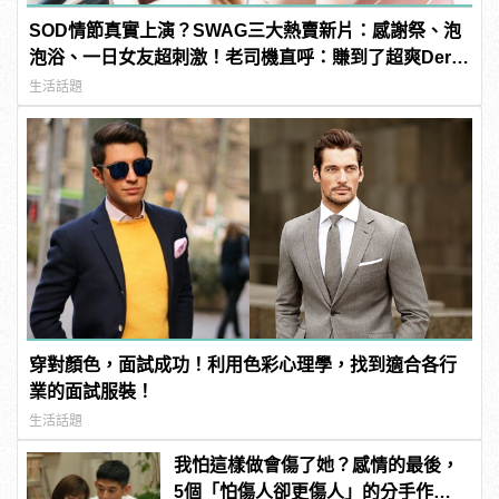
SOD情節真實上演？SWAG三大熱賣新片：感謝祭、泡
泡浴、一日女友超刺激！老司機直呼：賺到了超爽Der～
| manfashion這樣變型男
生活話題
穿對顏色，面試成功！利用色彩心理學，找到適合各行
業的面試服裝！
生活話題
我怕這樣做會傷了她？感情的最後，
5個「怕傷人卻更傷人」的分手作為 |