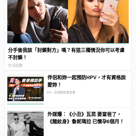
分手後我該「封鎖對方」嗎？有這三種情況你可以考慮
不封鎖！
生活話題
伴侶和妳一起預防HPV，才有資格說
愛妳！
PR・台灣癌症基金會
外媒爆：《小丑》瓦昆 要當爸了，
《龍紋身》魯妮瑪拉 已懷孕6個月！