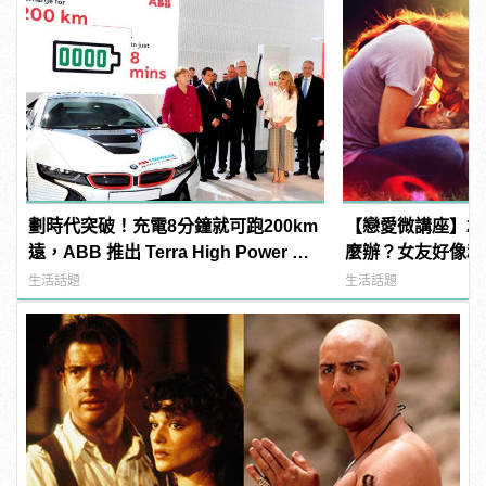
劃時代突破！充電8分鐘就可跑200km
【戀愛微講座】2
遠，ABB 推出 Terra High Power 直
麼辦？女友好像和
流高速充電系統
查？快看5大常見
生活話題
生活話題
道！