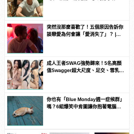
manfashion這樣變型男
突然沒那麼喜歡了！五個原因告訴你
談戀愛為何會讓「愛消失了」？ |
manfashion這樣變型男
成人王者SWAG強勢歸來！5名高顏
值Swagger超大尺度、足交、雪乳、
粉紅海鮮通通有，親自教你人與人的
連結！ | manfashion這樣變型男
你也有「Blue Monday週一症候群」
嗎？6組爆笑中肯圖讓你抱著電腦大
吼「這不就是禮拜一的我嗎！」