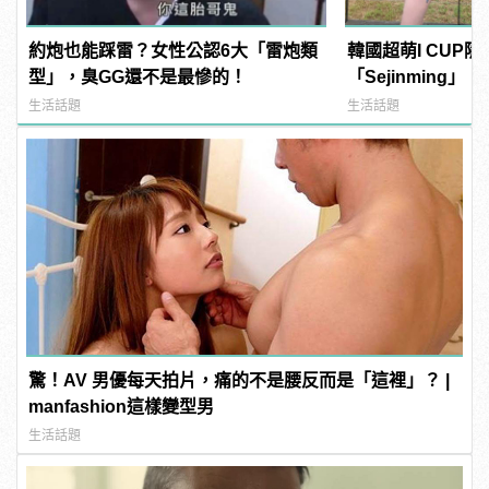
約炮也能踩雷？女性公認6大「雷炮類
韓國超萌I CUP
型」，臭GG還不是最慘的！
「Sejinming
了吧！ | manfa
生活話題
生活話題
驚！AV 男優每天拍片，痛的不是腰反而是「這裡」？ |
manfashion這樣變型男
生活話題