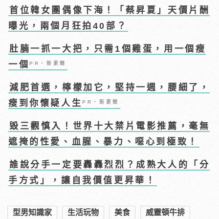
首位韓女團偶像下海！「蔡昇夏」天價片酬
曝光，兩個月狂拍40部？
肚腩一抓一大把，只需1個雞蛋，用一個瘦
一個
PR・新素簡
減肥首選，檸檬加它，堅持一週，腰細了，
瘦到你懷疑人生
PR・新素簡
毀三觀慎入！世界十大禁片電影推薦，毫無
遮掩的性愛、血腥、暴力、噁心到極致！
誰說分手一定要轟轟烈烈？成熟大人的「分
手方式」，讓自我價值更昇華！
型男知識家
生活玩物
美食
威靈頓牛排