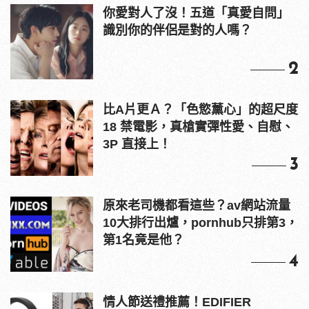
你愛對人了沒！五道「真愛自問」
識別你的伴侶是對的人嗎？
2
比A片更Ａ？「色慾薰心」的超尺度
18 禁電影，真槍實彈性愛、自慰、
3P 直接上！
3
原來老司機都看這些？av網站流量
10大排行出爐，pornhub只排第3，
第1名竟是他？
4
情人節送禮推薦！EDIFIER