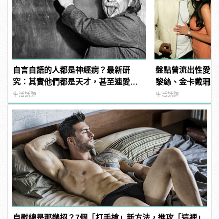
自言自語的人都是神經病？最新研
盤點曾流出性愛影
究：其實他們都是天才，甚至連愛因
黎絲、金卡戴珊之
斯坦都會這麼做！
生活話題
生活話題
自慰總是那幾招？7個「打手槍」新方法，進攻「這裡」