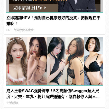
立即諮詢HPV！是對自己健康最好的投資，把握現在不
嫌晚！
PR・台灣癌症基金會
成人王者SWAG強勢歸來！5名高顏值Swagger超大尺
度、足交、雪乳、粉紅海鮮通通有，親自教你人與人的
連結！ | manfashion這樣變型男
生活話題