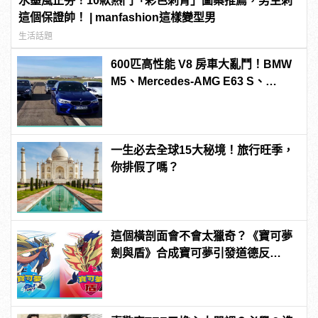
水墨風正夯！10款熱門「彩色刺青」圖案推薦，男生刺
這個保證帥！ | manfashion這樣變型男
生活話題
600匹高性能 V8 房車大亂鬥！BMW
M5、Mercedes-AMG E63 S、
Porsche Panamera Turbo S E-
Hybrid、Cadillac CTS-V「0-
300km/h」加速對決
一生必去全球15大秘境！旅行旺季，
你排假了嗎？
這個橫剖面會不會太獵奇？《寶可夢
劍與盾》合成寶可夢引發道德反
思！？