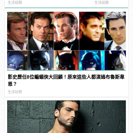
manfashion這樣變型男
生活話題
生活話題
影史歷任8位蝙蝠俠大回顧！原來這些人都演過布魯斯韋
恩？
生活玩物