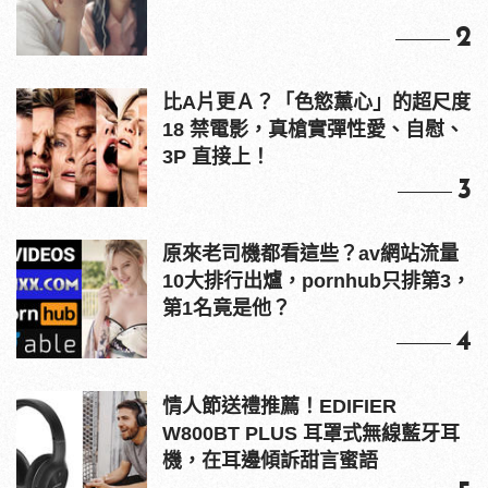
2
比A片更Ａ？「色慾薰心」的超尺度
18 禁電影，真槍實彈性愛、自慰、
3P 直接上！
3
原來老司機都看這些？av網站流量
10大排行出爐，pornhub只排第3，
第1名竟是他？
4
情人節送禮推薦！EDIFIER
W800BT PLUS 耳罩式無線藍牙耳
機，在耳邊傾訴甜言蜜語