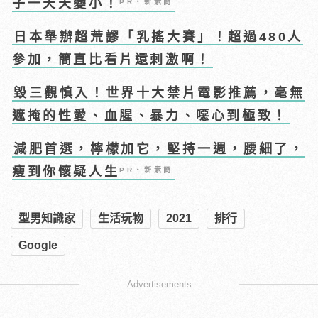
子一天天變小！
PR・新素簡
日本舉辦超荒謬「乳搖大賽」！超過480人
參加，簡直比看片還刺激啊！
毀三觀慎入！世界十大禁片電影推薦，毫無
遮掩的性愛、血腥、暴力、噁心到極致！
減肥首選，檸檬加它，堅持一週，腰細了，
瘦到你懷疑人生
PR・新素簡
型男知識家
生活玩物
2021
排行
Google
Advertisements