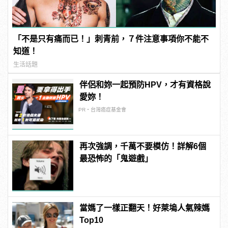
「不是只有痛而已！」刺青前，７件注意事項你不能不
知道！
生活話題
伴侶和妳一起預防HPV，才有資格說
愛妳！
PR・台灣癌症基金會
再次強調，千萬不要模仿！詳解6個
最恐怖的「鬼遊戲」
當媽了一樣正翻天！好萊塢人氣辣媽
Top10