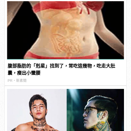
腹部脂肪的「剋星」找到了，常吃這幾物，吃走大肚
囊，瘦出小蠻腰
PR・新素簡