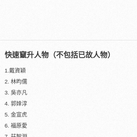
快速竄升人物（不包括已故人物）
1.戴資穎
2. 林昀儒
3. 吳亦凡
4. 郭婞淳
5. 金宣虎
6. 福原愛
7. 莊智淵