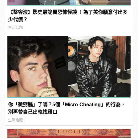
《整容液》影史最詭異恐怖怪談 ！為了美你願意付出多
少代價？
生活話題
你「微劈腿」了嗎？5個「Micro-Cheating」的行為，
別再替自己出軌找藉口
生活話題