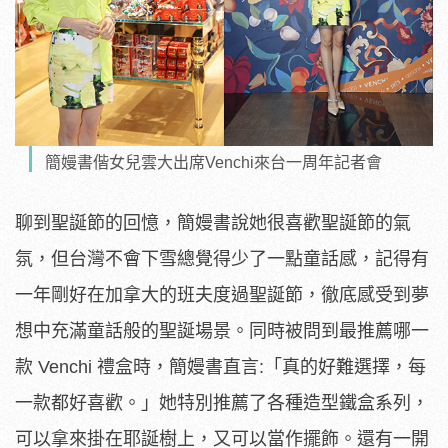
簡嫚書偕女兒雲大出席Venchi來台一周年記者會
聊到聖誕節的回憶，簡嫚書說她很喜歡聖誕節的氣
氛，但台灣不會下雪總覺得少了一點童話感，記得有
一年剛好在加拿大的班夫度過聖誕節，徹底感受到夢
想中充滿童話般的聖誕場景。同時被問到最推薦哪一
款 Venchi 禮盒時，簡嫚書直言:「真的好難選擇，每
一款都好喜歡。」她特別推薦了各種造型鐵盒系列，
可以拿來掛在耶誕樹上，又可以當作擺飾。還有一開