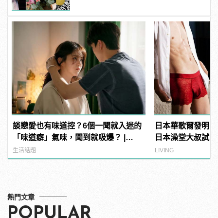
談戀愛也有味道控？6個一聞就入迷的
日本華歌爾發明「
「味道癖」氣味，聞到就吸爆？ |
日本澡堂大叔試穿
manfashion這樣變型男
氣！」
生活話題
LIVING
熱門文章
POPULAR