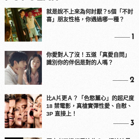
就是說不上來為何討厭？5個「不討
喜」朋友性格，你遇過哪一種？
1
你愛對人了沒！五道「真愛自問」
識別你的伴侶是對的人嗎？
2
比A片更Ａ？「色慾薰心」的超尺度
18 禁電影，真槍實彈性愛、自慰、
3P 直接上！
3