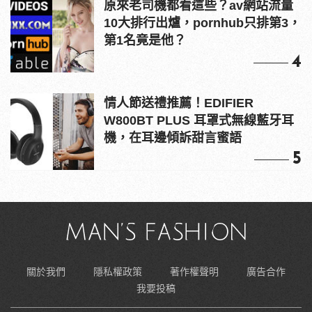
原來老司機都看這些？av網站流量
10大排行出爐，pornhub只排第3，
第1名竟是他？
4
情人節送禮推薦！EDIFIER
W800BT PLUS 耳罩式無線藍牙耳
機，在耳邊傾訴甜言蜜語
5
關於我們
隱私權政策
著作權聲明
廣告合作
我要投稿