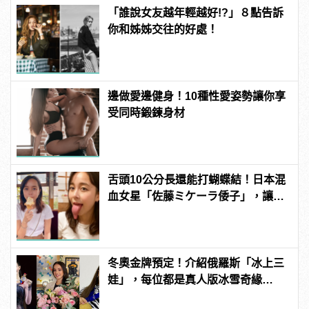
「誰說女友越年輕越好!?」８點告訴
你和姊姊交往的好處！
邊做愛邊健身！10種性愛姿勢讓你享
受同時鍛鍊身材
舌頭10公分長還能打蝴蝶結！日本混
血女星「佐藤ミケーラ倭子」，讓人
有大膽的想法！ | manfashion這樣變
型男
冬奧金牌預定！介紹俄羅斯「冰上三
娃」，每位都是真人版冰雪奇緣
Elsa！ | manfashion這樣變型男