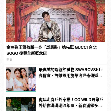
金曲歌王蕭敬騰一身「斑馬裝」搶先逛 GUCCI 台北
SOGO 復興全新概念店
新聞
最真誠的母親節禮物 SWAROVSKI，
高爾宣、許維恩用施華洛世奇傳遞真
摯感謝！
虎年走春戶外穿搭！GO WILD野聚戶
外給你滿滿潮流年味，新春滿額多重