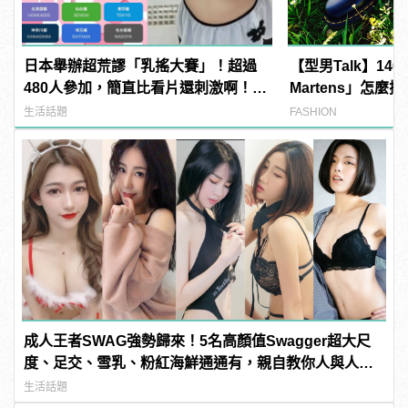
日本舉辦超荒謬「乳搖大賽」！超過
【型男Talk】146
480人參加，簡直比看片還刺激啊！ |
Martens」怎麼
manfashion這樣變型男
生活話題
FASHION
成人王者SWAG強勢歸來！5名高顏值Swagger超大尺
度、足交、雪乳、粉紅海鮮通通有，親自教你人與人的
連結！ | manfashion這樣變型男
生活話題