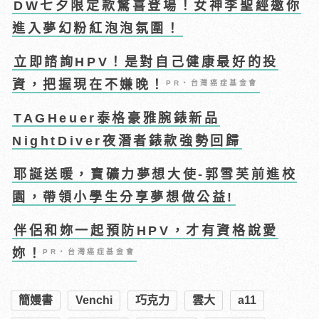
DW七夕限定款驚喜登場！女神李聖經邀你
進入夢幻粉紅泡泡氛圍！
立即諮詢HPV！是對自己健康最好的投
資，把握現在不嫌晚！
PR・台灣癌症基金會
TAGHeuer泰格豪雅腕錶新品
NightDiver夜潛者錶款強勢回歸
耶誕送暖，寶礦力夢想大使-郭雪芙前進校
園，帶領小學生分享夢想做公益!
伴侶和妳一起預防HPV，才有資格說愛
妳！
PR・台灣癌症基金會
簡嫚書
Venchi
巧克力
雲大
a11