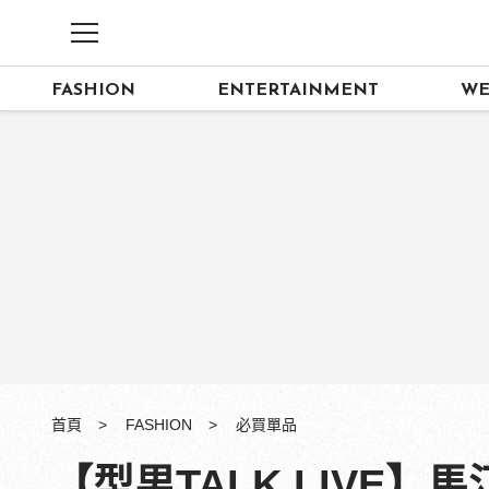
FASHION
ENTERTAINMENT
WE
首頁
FASHION
必買單品
【型男TALK LIVE