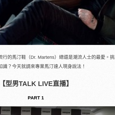
流行的馬汀鞋（
Dr. Martens
）總還是潮流人士的最愛。挑
知識？今天就請來專業馬汀達人現身說法！
【型男TALK LIVE直播】
PART 1