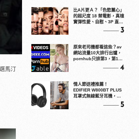
比A片更Ａ？「色慾薰心」
的超尺度 18 禁電影，真槍
實彈性愛、自慰、3P 直接
上！
3
原來老司機都看這些？av
網站流量10大排行出爐，
pornhub只排第3，第1名
竟是他？
4
選馬汀
情人節送禮推薦！
EDIFIER W800BT PLUS
耳罩式無線藍牙耳機，在
耳邊傾訴甜言蜜語
5