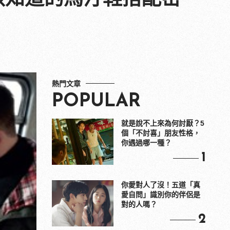
熱門文章
POPULAR
就是說不上來為何討厭？5
個「不討喜」朋友性格，
你遇過哪一種？
1
你愛對人了沒！五道「真
愛自問」識別你的伴侶是
對的人嗎？
2