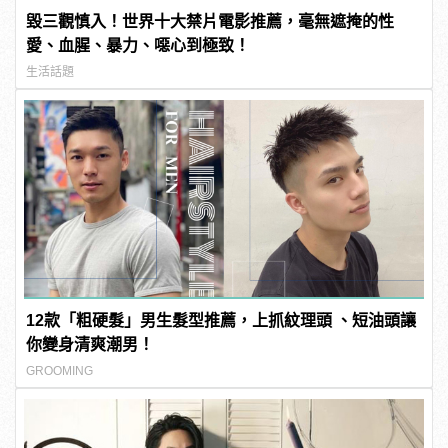
毀三觀慎入！世界十大禁片電影推薦，毫無遮掩的性
愛、血腥、暴力、噁心到極致！
生活話題
12款「粗硬髮」男生髮型推薦，上抓紋理頭 、短油頭讓
你變身清爽潮男！
GROOMING