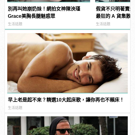
別再叫她崩奶妹！網拍女神陳泱瑾
假貨不只明著賣還
Grace美胸長腿魅惑眾
最狂的 A 貨集散地
生活話題
生活話題
早上老是起不來？精選10大起床歌，讓你再也不賴床！
生活話題