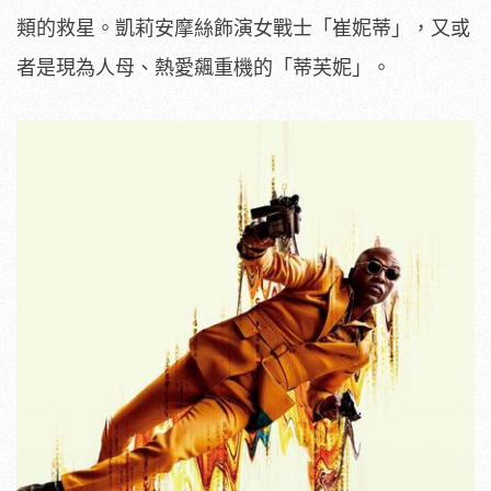
類的救星。凱莉安
摩絲飾演女戰士「崔妮蒂」，又或
者是現為人母、熱愛飆重機的「蒂
芙妮」。