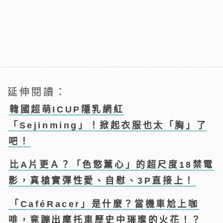
延伸閱讀：
韓國超萌ICUP隱乳網紅
「Sejinming」！掀起衣服也太「胸」了
吧！
比A片更Ａ？「色慾薰心」的超尺度18禁電
影，真槍實彈性愛、自慰、3P直接上！
「CaféRacer」是什麼？當機車尬上咖
啡，竟蹦出摩托車歷史中璀璨的火花！？