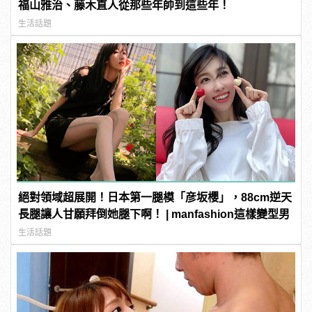
福山雅治、藤木直人從那些年帥到這些年！
生活話題
絕對領域超展開！日本第一腿模「彦坂櫻」，88cm逆天
長腿讓人甘願拜倒她腿下啊！ | manfashion這樣變型男
生活話題