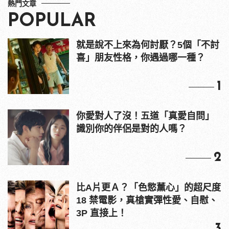
熱門文章
POPULAR
就是說不上來為何討厭？5個「不討
喜」朋友性格，你遇過哪一種？
1
你愛對人了沒！五道「真愛自問」
識別你的伴侶是對的人嗎？
2
比A片更Ａ？「色慾薰心」的超尺度
18 禁電影，真槍實彈性愛、自慰、
3P 直接上！
3