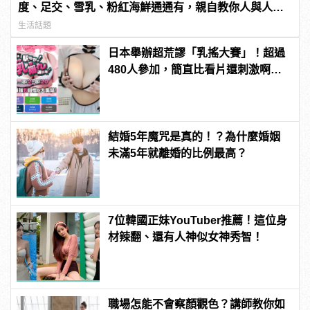
度、足交、雪乳、粉紅海鮮通通有，親自教你人與人的
連結！ | manfashion這樣變型男
生活話題
日本舉辦超荒謬「乳搖大賽」！超過
480人參加，簡直比看片還刺激啊！ |
manfashion這樣變型男
結婚5年魔咒是真的！？為什麼婚姻
未滿5年就離婚的比例最高？
7位韓國正妹YouTuber推薦！這位身
材辣翻、還有人神似女神秀智！
職場怎能不會察顏觀色？講師教你如