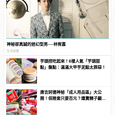
神秘卻真誠的迷幻型男──林宥嘉
生活話題
芋頭控吃起來！6樣人氣「芋頭甜
點」盤點：滿滿大甲芋泥餡太罪惡！
唐吉訶德神秘「成人用品區」大公
開！保險套只要百元？還賣精子顯微
鏡？