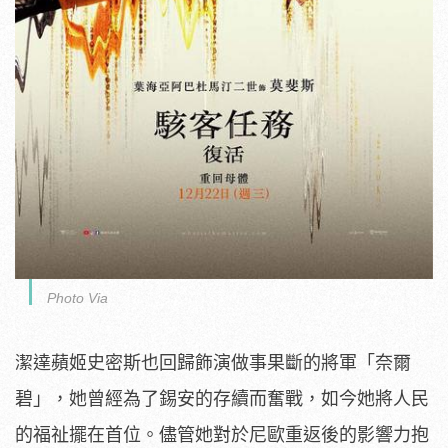
Photo Via
潔達蘋姬史密斯也回歸飾演做事果斷的將軍「奈爾
碧」，她曾經為了
錫安的存續而奮戰，如今她將人民
的福祉擺在首位。
儘管她對於尼歐重返後的影響力抱