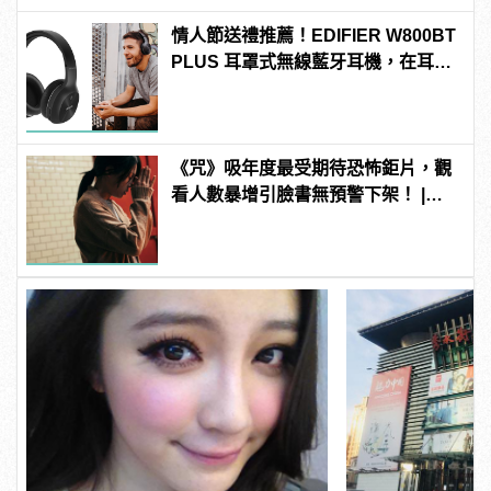
情人節送禮推薦！EDIFIER W800BT
PLUS 耳罩式無線藍牙耳機，在耳邊
傾訴甜言蜜語
《咒》吸年度最受期待恐怖鉅片，觀
看人數暴增引臉書無預警下架！ |
manfashion這樣變型男