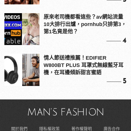
原來老司機都看這些？av網站流量
10大排行出爐，pornhub只排第3，
第1名竟是他？
4
情人節送禮推薦！EDIFIER
W800BT PLUS 耳罩式無線藍牙耳
機，在耳邊傾訴甜言蜜語
5
關於我們
隱私權政策
著作權聲明
廣告合作