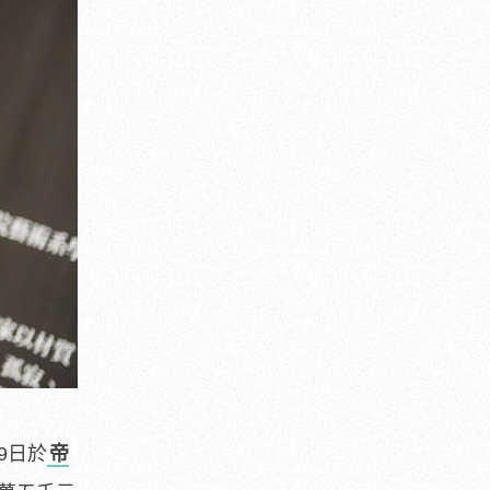
9日於
帝