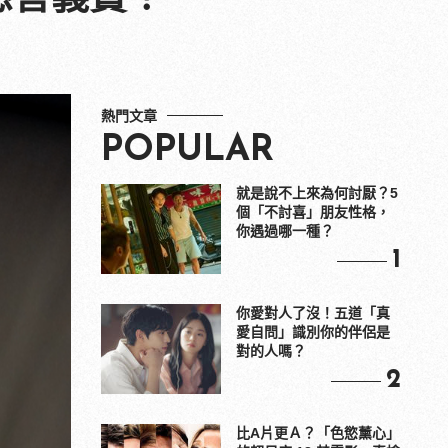
熱門文章
POPULAR
就是說不上來為何討厭？5
個「不討喜」朋友性格，
你遇過哪一種？
1
你愛對人了沒！五道「真
愛自問」識別你的伴侶是
對的人嗎？
2
比A片更Ａ？「色慾薰心」