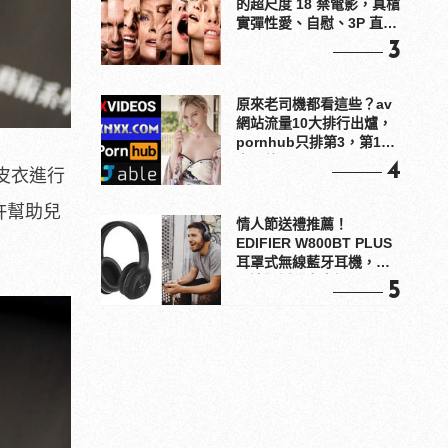
的超尺度 18 禁電影，真槍
實彈性愛、自慰、3P 直接
上！
3
原來老司機都看這些？av
網站流量10大排行出爐，
pornhub只排第3，第1名
竟是他？
4
款皮衣進行
期許幫助兒
情人節送禮推薦！
EDIFIER W800BT PLUS
耳罩式無線藍牙耳機，在
耳邊傾訴甜言蜜語
5