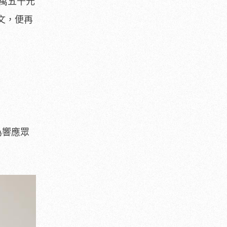
萬五千元
貼文，便再
也為響應眾