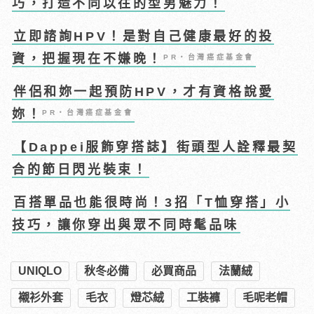
巧，打造不同以往的型男魅力！
立即諮詢HPV！是對自己健康最好的投
資，把握現在不嫌晚！
PR・台灣癌症基金會
伴侶和妳一起預防HPV，才有資格說愛
妳！
PR・台灣癌症基金會
【Dappei服飾穿搭誌】街頭型人詮釋最契
合的節日閃光裝束！
百搭單品也能很時尚！3招「T恤穿搭」小
技巧，讓你穿出與眾不同時髦品味
UNIQLO
秋冬必備
必買商品
法蘭絨
襯衫外套
毛衣
燈芯絨
工裝褲
毛呢老帽