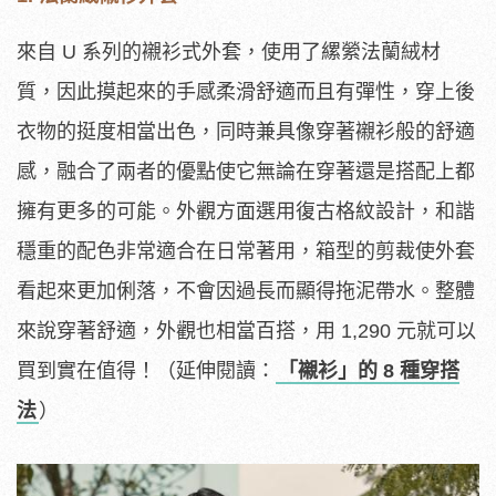
來自 U 系列的襯衫式外套，使用了縲縈法蘭絨材
質，因此摸起來的手感柔滑舒適而且有彈性，穿上後
衣物的挺度相當出色，同時兼具像穿著襯衫般的舒適
感，融合了兩者的優點使它無論在穿著還是搭配上都
擁有更多的可能。外觀方面選用復古格紋設計，和諧
穩重的配色非常適合在日常著用，箱型的剪裁使外套
看起來更加俐落，不會因過長而顯得拖泥帶水。整體
來說穿著舒適，外觀也相當百搭，用 1,290 元就可以
買到實在值得！（延伸閱讀：
「襯衫」的 8 種穿搭
法
）