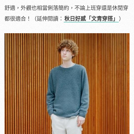
舒適，外觀也相當俐落簡約，不論上班穿還是休閒穿
都很適合！（延伸閱讀：
秋日好感「文青穿搭」
）