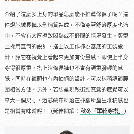
介紹了這麼多上身的單品怎麼能不推薦條褲子呢？這
件燈芯絨長褲以全棉質製成，不僅穿著舒適厚度也適
中，不會有太厚導致悶熱或不舒服的情況發生。版型
上採用直筒的設計，搭上以工作褲為基底的工裝設
計，讓它在視覺上看起來更加有份量感，即使上半身
穿得很厚重，搭上這條長褲也不會有頭重腳輕的感
覺。同時在褲頭也有內抽繩的設計，可以稍稍調節腰
圍相當方便。另外，若想呈現較街頭寬鬆的感覺可以
拿大一個尺寸，燈芯絨布料落在褲腳所產生堆積感也
是相當有味道呢！（延伸閱讀：
秋冬「軍靴穿搭」
）