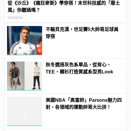
從《沙丘》《瘋狂麥斯》學穿搭！末世科技感的「廢土
風」你聽過嗎？
FASHION
不輸貝克漢，世足賽5大帥哥足球員
穿搭
秋冬選搭灰色系單品，從背心、
TEE、襯衫打造質感系型男Look
美國NBA「高富帥」Parsons魅力四
射，各領域的運動帥哥大比拼！