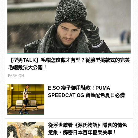
【型男TALK】毛帽怎麼戴才有型？從臉型挑款式的完美
毛帽戴法大公開！
FASHION
E.SO 瘦子御用鞋款！PUMA
SPEEDCAT OG 寶藍配色夏日必備
從浮世繪看《源氏物語》隱含的情色
意象，解密日本百年極樂美學！