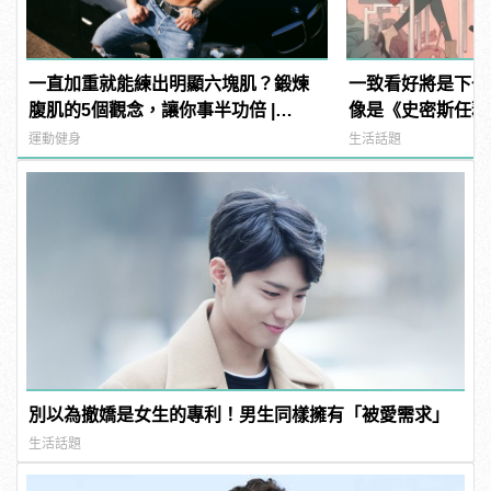
一直加重就能練出明顯六塊肌？鍛煉
一致看好將是下一
腹肌的5個觀念，讓你事半功倍 |
像是《史密斯任務
manfashion這樣變型男
《SPY×FAMIL
運動健身
生活話題
別以為撤嬌是女生的專利！男生同樣擁有「被愛需求」
生活話題