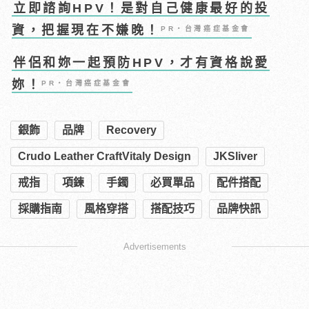
立即諮詢HPV！是對自己健康最好的投
資，把握現在不嫌晚！
PR・台灣癌症基金會
伴侶和妳一起預防HPV，才有資格說愛
妳！
PR・台灣癌症基金會
銀飾
品牌
Recovery
Crudo Leather CraftVitaly Design
JKSliver
戒指
項鍊
手鐲
必買單品
配件搭配
採購指南
風格穿搭
搭配技巧
品牌快訊
Advertisements