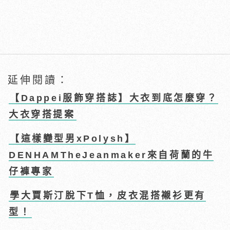
延伸閱讀：
【Dappei服飾穿搭誌】大衣到底怎麼穿？
大衣穿搭提案
【這樣變型男xPolysh】
DENHAMTheJeanmaker來自荷蘭的牛
仔褲專家
學大賈斯汀脫下T恤，皮衣混搭襯衫更有
型！