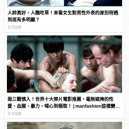
人帥真好，人醜吃草！來看女生對男性外表的差別待遇
到底有多明顯？
生活話題
毀三觀慎入！世界十大禁片電影推薦，毫無遮掩的性
愛、血腥、暴力、噁心到極致！ | manfashion這樣變型
男
生活話題