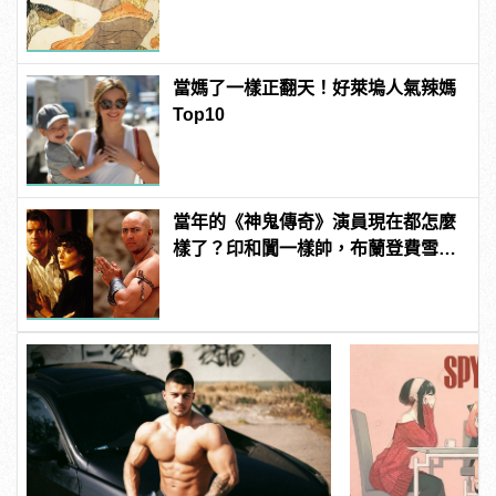
當媽了一樣正翻天！好萊塢人氣辣媽
Top10
當年的《神鬼傳奇》演員現在都怎麼
樣了？印和闐一樣帥，布蘭登費雪大
發福！