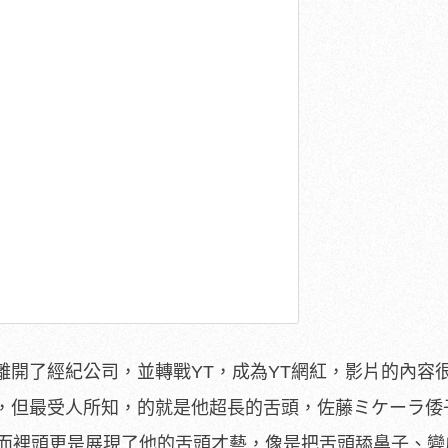
離開了經紀公司，並轉戰YT，成為YT網紅，影片的內容
，但最受人所知，的就是他超長的舌頭，佐藤ミケーラ倭
，而裡頭更是展現了他的舌頭才藝，像是把舌頭舔鼻子、變