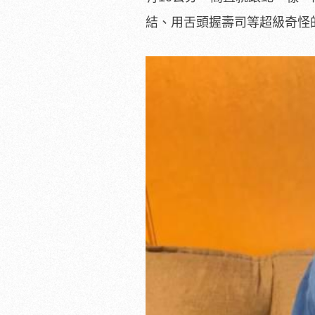
結、用舌頭握壽司等超級奇怪