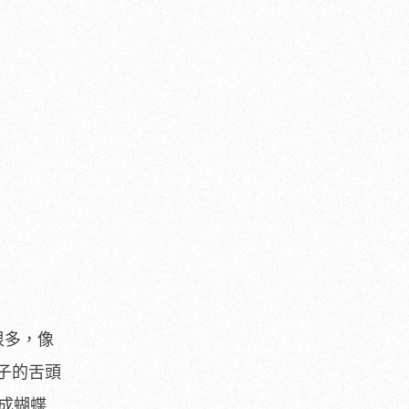
很多，像
子的舌頭
成蝴蝶