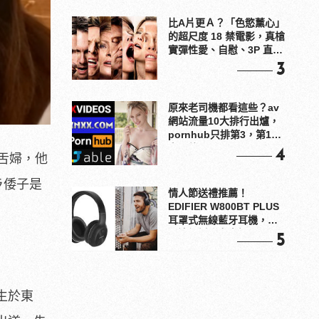
比A片更Ａ？「色慾薰心」
的超尺度 18 禁電影，真槍
實彈性愛、自慰、3P 直接
上！
3
原來老司機都看這些？av
網站流量10大排行出爐，
pornhub只排第3，第1名
竟是他？
4
舌婦，他
ラ倭子是
情人節送禮推薦！
EDIFIER W800BT PLUS
耳罩式無線藍牙耳機，在
耳邊傾訴甜言蜜語
5
出生於東