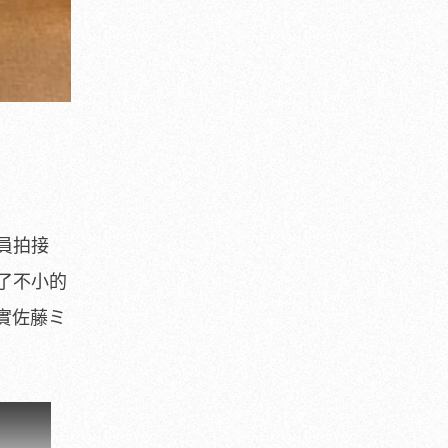
員拍接
了不小的
其實佐藤ミ