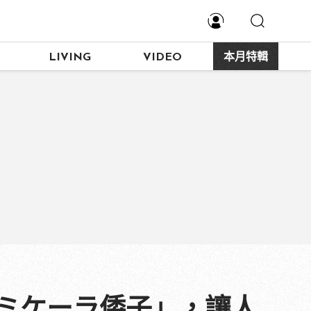
LIVING
VIDEO
本月特輯
藤ミケーラ倭子」，讓人