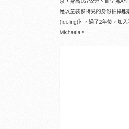
京，身高167公分、血型為A型
是以童裝模特兒的身份拍攝服裝
(Idoling)》，過了2年後
Michaela。