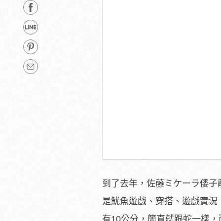
到了去年，佐藤ミケーラ倭子
是魷魚遊戲、穿搭、遊戲實況
有10公分，簡直就跟蛇一樣