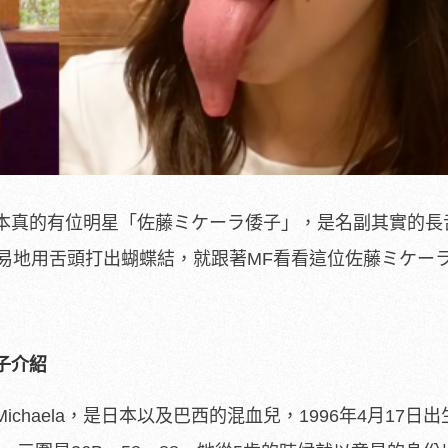
本真的有位明星「佐藤ミケーラ倭子」，是名副其實的長
輕易地用舌頭打出蝴蝶結，就跟著MF看看這位佐藤ミケー
子介紹
chaela，是日本以及巴西的混血兒，1996年4月17日