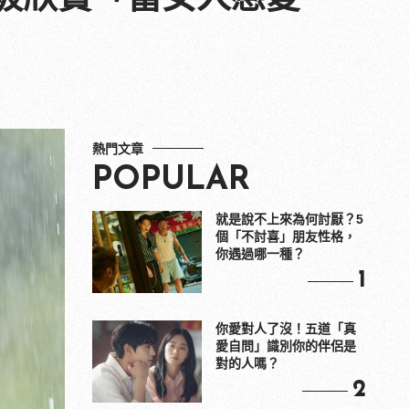
熱門文章
POPULAR
就是說不上來為何討厭？5
個「不討喜」朋友性格，
你遇過哪一種？
1
你愛對人了沒！五道「真
愛自問」識別你的伴侶是
對的人嗎？
2