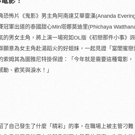
心電影！
恐怖片《鬼影》男主角阿南達艾華靈漢(Ananda Evering
賽冠軍出道的泰國甜心Min塔娜莫迪里(
Phichaya Watthana
氣的男女主角，將上演一場宛如OL版《初戀那件小事》
群願意為女主角赴湯蹈火的好姐妹，一起見證「
當閨蜜戀
的索姆其為圖雅尼特掛保證：「
今年就是需要這種電影，
感動、歡笑與淚水！」
紹了自己發生了什麼「精彩」的事，在職場上被主管刁難