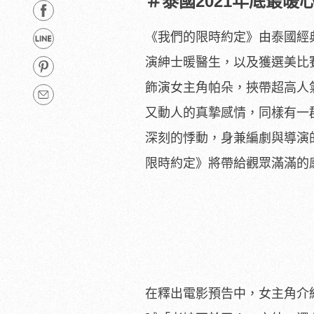
＃泰國2021年底最暖
《我們的限時約定》
由泰國經典
演紳士暖醫生，
以及獲選美比
飾演女主角帕朵，
挾帶超高人
又動人的真摯感情，
同樣有一
深刻的悸動，
身兼編劇與導演
限時約定》
將帶給觀眾滿滿的
在釋出電影預告中，
女主角介