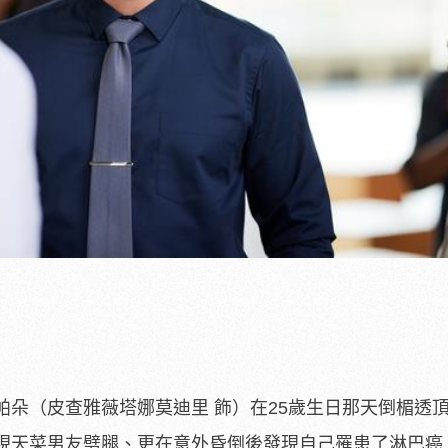
帕朵（皮查雅薇塔娜莫迪里 飾）在25歲生日那天倒楣透
現天菜男友劈腿、更在意外昏倒後發現自己罹患了淋巴癌