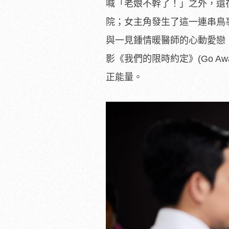
喊「老娘不幹了！」之外，
還
院；女主角發生了這一連串鳥
與一見鍾情暖醫師的心動愛戀
影《我們的限時約定》(Go Awa
正能量。