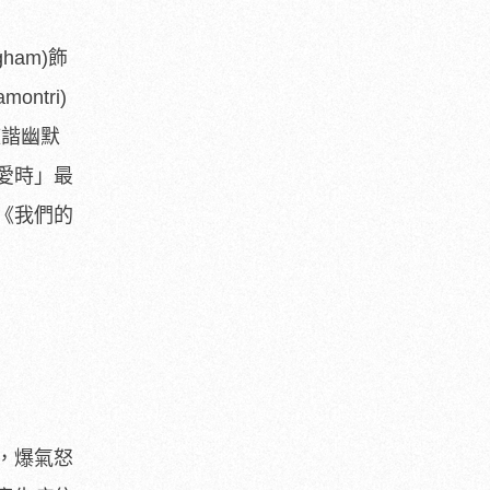
ham)飾
montri)
詼諧幽默
愛時」最
《我們的
，
爆氣怒