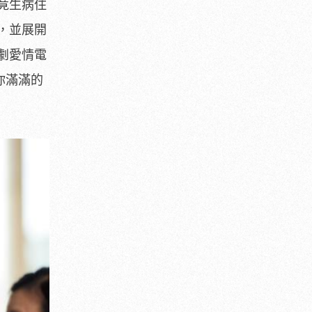
竟生病住
，
並展開
劇愛情電
你滿滿的