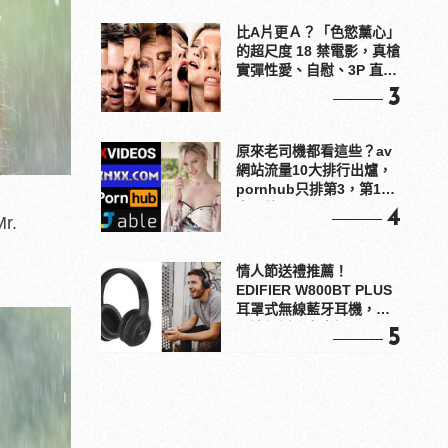
比A片更Ａ？「色慾薰心」
的超尺度 18 禁電影，真槍
實彈性愛、自慰、3P 直接
上！
3
原來老司機都看這些？av
網站流量10大排行出爐，
pornhub只排第3，第1名
竟是他？
4
r.
情人節送禮推薦！
EDIFIER W800BT PLUS
耳罩式無線藍牙耳機，在
耳邊傾訴甜言蜜語
5