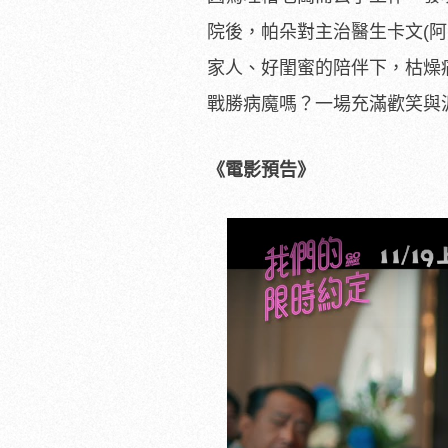
院後，帕朵對主治醫生卡文(阿
家人、
好閨蜜的陪伴下，枯燥
戰勝病魔嗎？
一場充滿歡笑與淚
《電影預告》