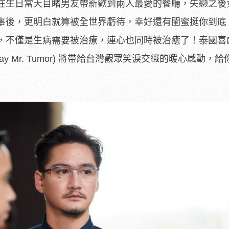
在生日當天目睹男友帶新歡到兩人最愛的餐廳，
失戀之後
事後，
更明白就算被全世界虧待，幸好還有閨蜜挺你到底
，不僅是生病需要被治療，
連心也同時被治癒了！泰國喜
y Mr. Tumor) 將帶給台灣觀眾笑淚交織的暖心感動，
給