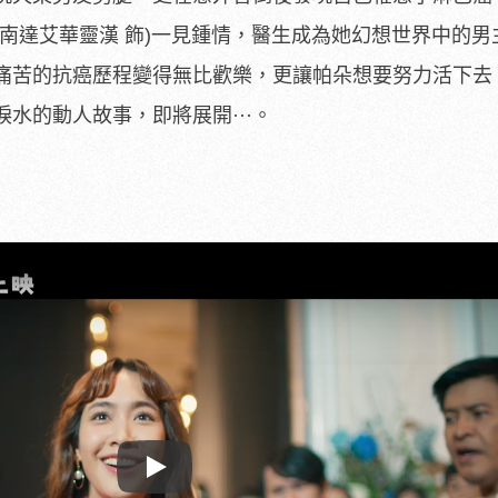
南達艾華靈漢 飾)一見鍾情，醫生成為她幻想世界中的男
痛苦的抗癌歷程變得無比歡樂，
更讓帕朵想要努力活下去
水的動人故事，即將展開···。
Play