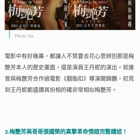
Photo Via
電影中有好幾幕，都讓人不禁要去花心思辨別那是梅
艷芳本人的歷史畫面，還是演員王丹妮的演出。就連
曾與梅艷芳合作過電影《胭脂扣》導演關錦鵬，初見
到王丹妮都盛讚其扮相的確非常相似梅艷芳。
3.梅艷芳與哥哥張國榮的真摯革命情誼完整講述！