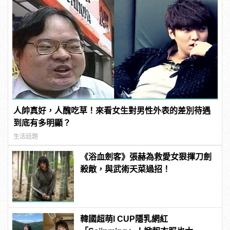
人帥真好，人醜吃草！來看女生對男性外表的差別待遇
到底有多明顯？
生活話題
《浴血劍客》張赫為救愛女狠揮刀劍
殺敵，與武術天菜過招！
韓國超萌I CUP隱乳網紅