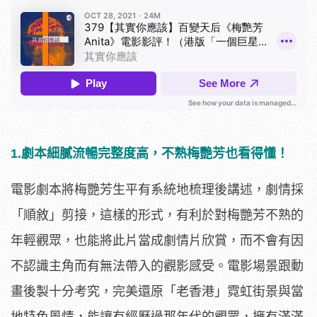
1.劇本細膩流暢完整度高，不熟梅艷芳也看得懂！
電影劇本將梅艷芳生平有系統地梳理後講述，劇情採
「順敘」剪接，這樣的形式，有利於對梅艷芳不熟的
年輕觀眾，也能將此片當成劇情片欣賞，而不會有因
不認識主角而有無法帶入的觀影感受。電影場景跟動
畫後製十分考究，完美還原「老香港」霓虹街景與當
地特色風情，能讓有經歷過那年代的觀眾，擁有滿滿