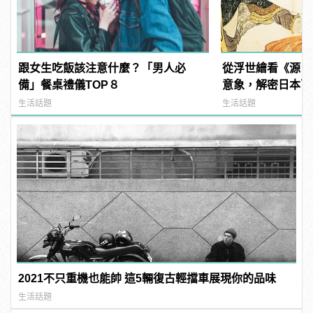
跟女生吃飯該注意什麼？「男人必
從浮世繪看《源氏
備」餐桌禮儀TOP８
意象，解密日本百
生活話題
生活話題
2021不只重機也能帥 這5輛復古輕擋車展現你的品味
生活話題