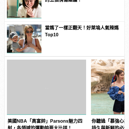
當媽了一樣正翻天！好萊塢人氣辣媽
Top10
美國NBA「高富帥」Parsons魅力四
你聽過「慕強心態
射，各領域的運動帥哥大比拼！
持久與新鮮的必備