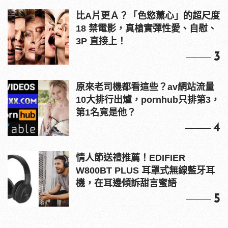
比A片更Ａ？「色慾薰心」的超尺度
18 禁電影，真槍實彈性愛、自慰、
3P 直接上！
3
原來老司機都看這些？av網站流量
10大排行出爐，pornhub只排第3，
第1名竟是他？
4
情人節送禮推薦！EDIFIER
W800BT PLUS 耳罩式無線藍牙耳
機，在耳邊傾訴甜言蜜語
5