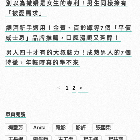
別以為撤嬌是女生的專利！男生同樣擁有
「被愛需求」
調酒新手適用！金賓、百齡罈等7個「平價
威士忌」品牌推薦，口感滑順又芳醇！
男人四十才有的大叔魅力！成熟男人的7個
特徵，年輕時真的學不來
<
1
2
>
單頁閱讀
梅艷芳
Anita
電影
影評
張國榮
王丹妮
劉俊謙
古天樂
楊千嬅
楊祐寧