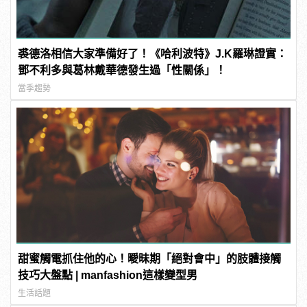
裘德洛相信大家準備好了！《哈利波特》J.K羅琳證實：
鄧不利多與葛林戴華德發生過「性關係」！
當季趨勢
甜蜜觸電抓住他的心！曖昧期「絕對會中」的肢體接觸
技巧大盤點 | manfashion這樣變型男
生活話題