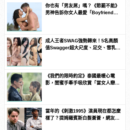
你也有「男友屌」嗎？《慾罷不能》
男神告訴你女人最愛「Boyfriend
Dick」是啥？
成人王者SWAG強勢歸來！5名高顏
值Swagger超大尺度、足交、雪乳、
粉紅海鮮通通有，親自教你人與人的
連結！ | manfashion這樣變型男
《我們的限時約定》泰國最暖心電
影，閨蜜手牽手吸欣賞「當女人戀愛
時」 | manfashion這樣變型男
當年的《刺激1995》演員現在都怎麼
樣了？提姆羅賓斯白髮蒼蒼，網友
驚：快認不出來！