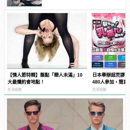
【情人節特輯】盤點「戀人未滿」10
日本舉辦超荒謬「
大最爛約會地點！
480人參加，簡直
manfashion這
生活話題
生活話題