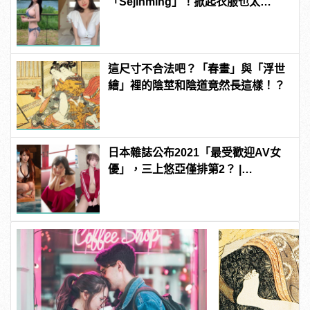
「Sejinming」！掀起衣服也太
「胸」了吧！ | manfashion這樣變型
男
這尺寸不合法吧？「春畫」與「浮世
繪」裡的陰莖和陰道竟然長這樣！？
日本雜誌公布2021「最受歡迎AV女
優」，三上悠亞僅排第2？ |
manfashion這樣變型男