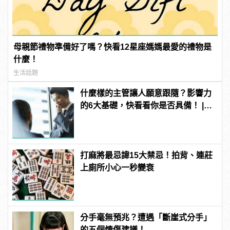
母親節禮物準備好了嗎？快看12星座媽媽最愛的禮物是
什麼！
生活話題
什麼樣的主管讓人願意跟隨？影響力
的6大基礎，快看看你是否具備！ |
manfashion這樣變型男
打麻將最忌諱15大禁忌！拍背、連莊
上廁所小心一秒變衰
分手毫無預兆？遭遇「斷崖式分手」
的五個情傷建議！