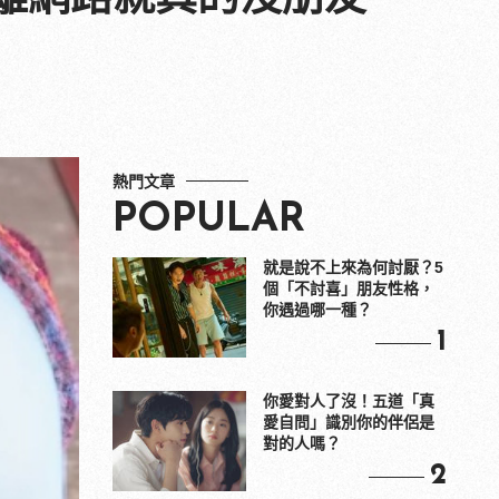
熱門文章
POPULAR
就是說不上來為何討厭？5
個「不討喜」朋友性格，
你遇過哪一種？
1
你愛對人了沒！五道「真
愛自問」識別你的伴侶是
對的人嗎？
2