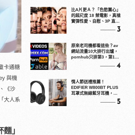
比A片更Ａ？「色慾薰心」
的超尺度 18 禁電影，真槍
實彈性愛、自慰、3P 直接
上！
3
原來老司機都看這些？av
網站流量10大排行出爐，
pornhub只排第3，第1名
竟是他？
4
兒童卡通糖
y 與機
情人節送禮推薦！
EDIFIER W800BT PLUS
、《沙
耳罩式無線藍牙耳機，在
耳邊傾訴甜言蜜語
「大人系
5
杯麵」