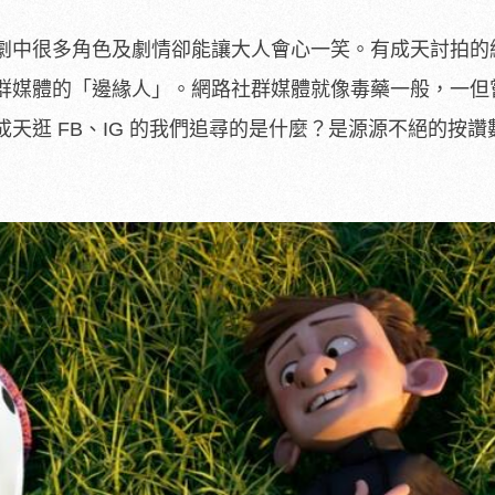
劇中很多角色及劇情卻能讓大人會心一笑。有成天討拍的
群媒體的「邊緣人」。網路社群媒體就像毒藥一般，一但
天逛 FB、IG 的我們追尋的是什麼？是源源不絕的按讚