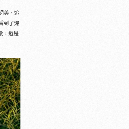
網美、追
嘗到了爆
數，還是