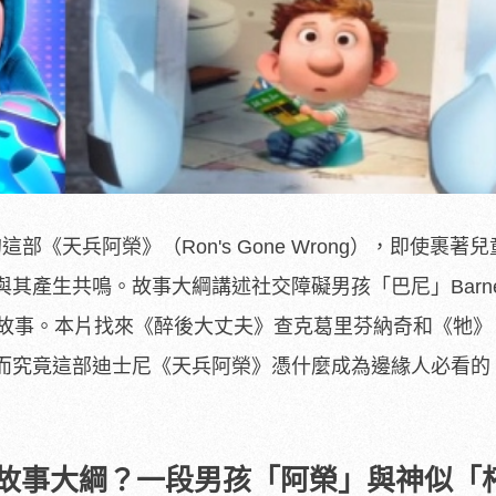
這部《天兵阿榮》（Ron's Gone Wrong），即使裹著
其產生共鳴。故事大綱講述社交障礙男孩「巴尼」Barne
誼故事。本片找來《醉後大丈夫》查克葛里芬納奇和《牠》
而究竟這部迪士尼《天兵阿榮》憑什麼成為邊緣人必看的
故事大綱？一段男孩「阿榮」與神似「