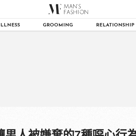
LLNESS
GROOMING
RELATIONSHIP
讓男人被嫌棄的7種噁心行