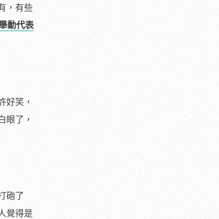
有，有些
舉動代表
許好笑，
白眼了，
打砲了
人覺得是