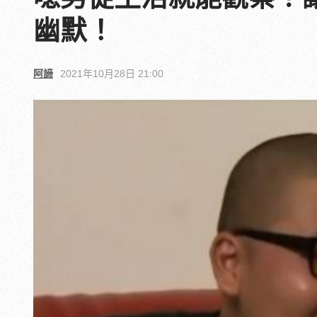
幽默！
阿諦
2021年10月28日 21:00