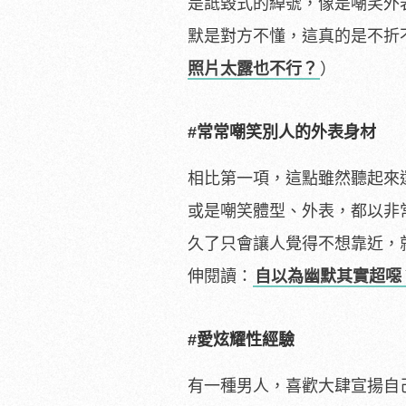
是詆毀式的綽號，像是嘲笑外
默是對方不懂，這真的是不折
照片太露也不行？
）
#常常嘲笑別人的外表身材
相比第一項，這點雖然聽起來
或是嘲笑體型、外表，都以非
久了只會讓人覺得不想靠近，
伸閱讀：
自以為幽默其實超噁
#愛炫耀性經驗
有一種男人，喜歡大肆宣揚自