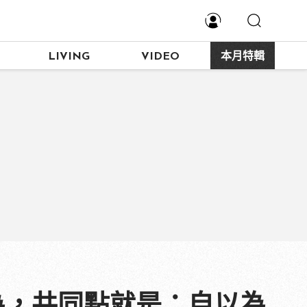
LIVING
VIDEO
本月特輯
為，共同點就是：自以為