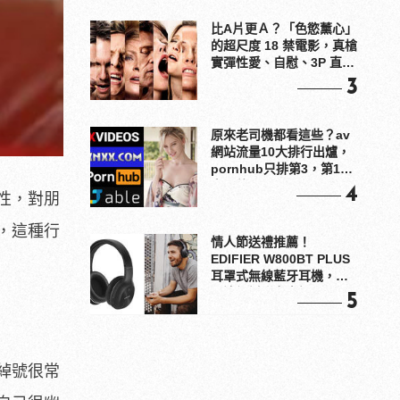
比A片更Ａ？「色慾薰心」
的超尺度 18 禁電影，真槍
實彈性愛、自慰、3P 直接
上！
3
原來老司機都看這些？av
網站流量10大排行出爐，
pornhub只排第3，第1名
竟是他？
4
性，對朋
，這種行
情人節送禮推薦！
EDIFIER W800BT PLUS
耳罩式無線藍牙耳機，在
耳邊傾訴甜言蜜語
5
綽號很常