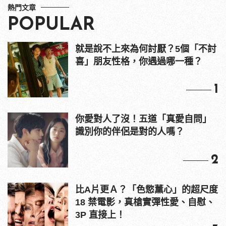
熱門文章
POPULAR
就是說不上來為何討厭？5個「不討
喜」朋友性格，你遇過哪一種？
1
你愛對人了沒！五道「真愛自問」
識別你的伴侶是對的人嗎？
2
比A片更Ａ？「色慾薰心」的超尺度
18 禁電影，真槍實彈性愛、自慰、
3P 直接上！