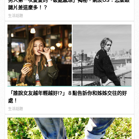
男人第一次愛愛的「破處感想」揭秘，網友OS：怎麼跟
謎片差這麼多！？
生活話題
「誰說女友越年輕越好!?」８點告訴你和姊姊交往的好
處！
生活話題