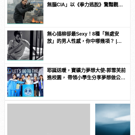
無腦CIA」以《拳力逃脫》驚豔觀眾
！
無心插柳卻最Sexy！8種「無處安
放」的男人性感，你中哪幾項？ |
manfashion這樣變型男
耶誕送暖，寶礦力夢想大使-郭雪芙前
進校園， 帶領小學生分享夢想做公
益!