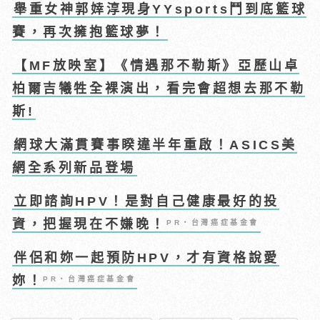
舉重女神郭婞淳現身YYsports鬥到底籃球
賽，再次擁抱籃球夢！
【MF放映室】《情遇那不勒斯》亞歷山卓
柏爾吉犧牲全裸演出，看完會超想去那不勒
斯!
網球大滿貫賽事睽違半年重啟！ASICS美
網全系列新品登場
立即諮詢HPV！是對自己健康最好的投
資，把握現在不嫌晚！
PR・台灣癌症基金會
伴侶和妳一起預防HPV，才有資格說愛
妳！
PR・台灣癌症基金會