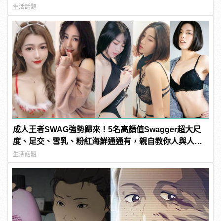
生活話題
成人王者SWAG強勢歸來！5名高顏值Swagger超大尺
度、足交、雪乳、粉紅海鮮通通有，親自教你人與人的
連結！ | manfashion這樣變型男
生活話題