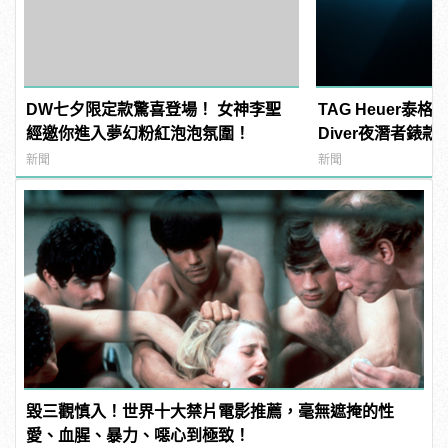
DW七夕限定款驚喜登場！ 女神李聖
TAG Heuer泰格
經邀你進入夢幻粉紅泡泡氛圍！
Diver夜潛者錶款
manfashion這
新聞
新聞
毀三觀慎入！世界十大禁片電影推薦，毫無遮掩的性
愛、血腥、暴力、噁心到極致！