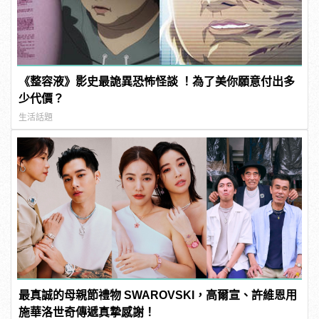
《整容液》影史最詭異恐怖怪談 ！為了美你願意付出多
少代價？
生活話題
最真誠的母親節禮物 SWAROVSKI，高爾宣、許維恩用
施華洛世奇傳遞真摯感謝！