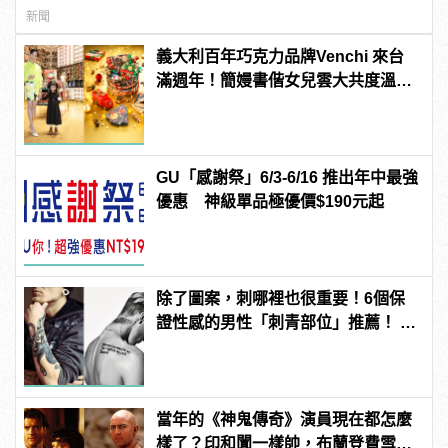
新聞
義大利百年巧克力品牌Venchi 來台
滿週年！簡嫚書偕女兒雲大共度溫馨
耶誕 | manfashion這樣變型男
GU「感謝祭」6/3-6/16 推出年中最強
優惠 神級單品極優價$190元起
除了圖案，刺哪裡也很重要！6個保
證性感的男性「刺青部位」推薦！ |
manfashion這樣變型男
當年的《神鬼傳奇》演員現在都怎麼
樣了？印和闐一樣帥，布蘭登費雪大