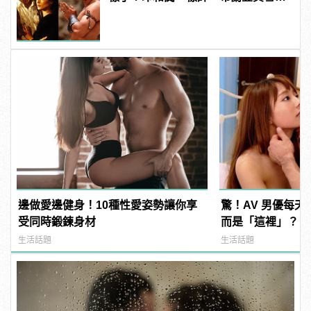
發福！
邊做愛邊健身！10種性愛姿勢讓你享
驚！AV 男優每
受同時鍛鍊身材
而是「這裡」？ | m
型男
生活話題
生活話題