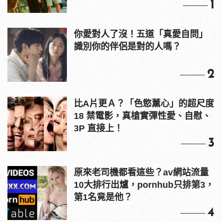
1
你愛對人了沒！五道「真愛自問」
識別你的伴侶是對的人嗎？
2
比A片更Ａ？「色慾薰心」的超尺度
18 禁電影，真槍實彈性愛、自慰、
3P 直接上！
3
原來老司機都看這些？av網站流量
10大排行出爐，pornhub只排第3，
第1名竟是他？
4