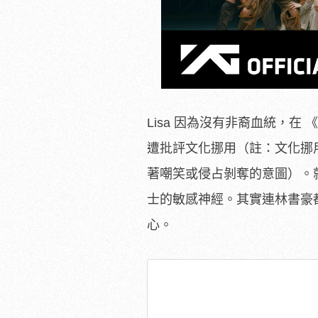
Lisa 因為沒有非裔血統，在 《
遭批評文化挪用（註：文化挪
著嘲笑或侵占剝奪的意圖）。
士的敏感神經。其實連林書豪
心。