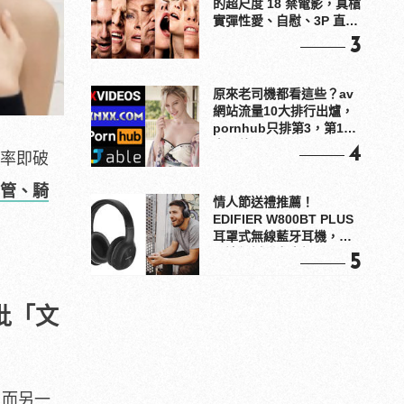
的超尺度 18 禁電影，真槍
實彈性愛、自慰、3P 直接
上！
3
原來老司機都看這些？av
網站流量10大排行出爐，
pornhub只排第3，第1名
竟是他？
4
閱率即破
戰鋼管、騎
情人節送禮推薦！
EDIFIER W800BT PLUS
耳罩式無線藍牙耳機，在
耳邊傾訴甜言蜜語
5
批「文
。而另一