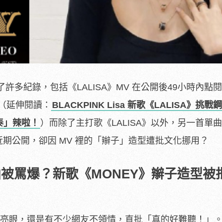
單曲破了許多紀錄，包括《LALISA》MV 在公開後49小時內點
（延伸閱讀：
BLACKPINK Lisa 新歌《LALISA》挑
泰」辣啦！
）而除了主打歌《LALISA》以外，另一首單曲
在近期公開，卻因 MV 裡的「辮子」造型遭批文化挪用？
單曲被罵爆？新歌《MONEY》辮子造型被
還算亮眼，還是有不少網友不領情，直批「真的好難聽！」