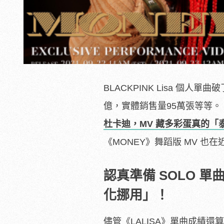
BLACKPINK Lisa 個人
億，實體銷售量95萬張等等。
杜卡迪，MV 藏多彩蛋真的「
《MONEY》舞蹈版 MV 也
認真準備 SOLO 
化挪用」！
儘管《LALISA》單曲成績