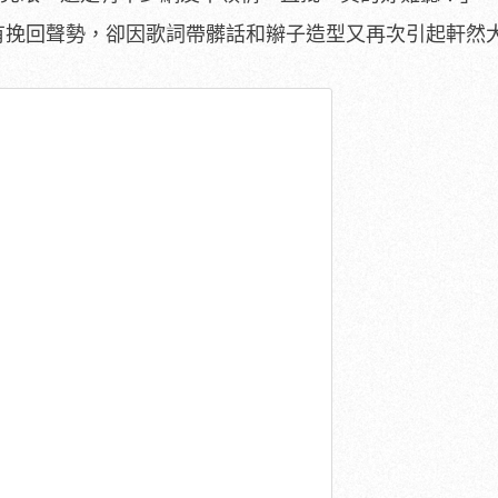
是有挽回聲勢，卻因歌詞帶髒話和辮子造型又再次引起軒然