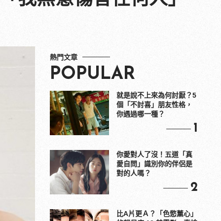
熱門文章
POPULAR
就是說不上來為何討厭？5
個「不討喜」朋友性格，
你遇過哪一種？
1
你愛對人了沒！五道「真
愛自問」識別你的伴侶是
對的人嗎？
2
比A片更Ａ？「色慾薰心」