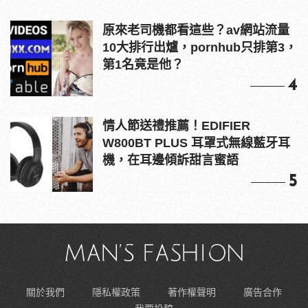
原來老司機都看這些？av網站流量
10大排行出爐，pornhub只排第3，
第1名竟是他？
4
情人節送禮推薦！EDIFIER
W800BT PLUS 耳罩式無線藍牙耳
機，在耳邊傾訴甜言蜜語
5
關於我們
隱私權政策
著作權聲明
廣告合作