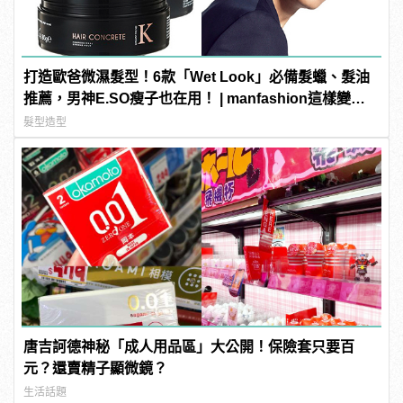
打造歐爸微濕髮型！6款「Wet Look」必備髮蠟、髮油
推薦，男神E.SO瘦子也在用！ | manfashion這樣變型
男
髮型造型
唐吉訶德神秘「成人用品區」大公開！保險套只要百
元？還賣精子顯微鏡？
生活話題