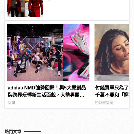
adidas NMD強勢回歸！與5大原創品
付錢買單只為了上
牌跨界玩轉新生活面貌，大勢男團
千萬不要和「窮」
「原子少年」領航展開都市型遊！
新聞
戀愛微講座
熱門文章