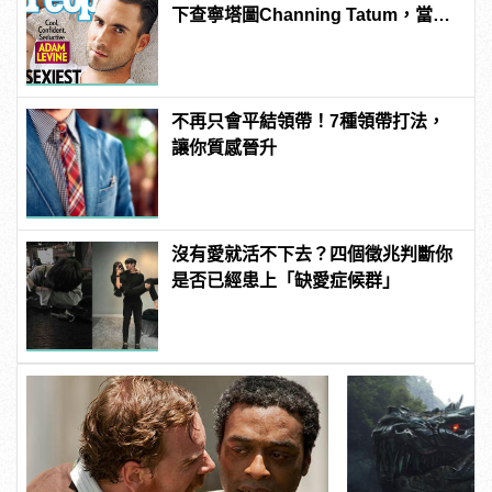
下查寧塔圖Channing Tatum，當選
《PEOPLE》時人雜誌2013年最性感
男人！
不再只會平結領帶！7種領帶打法，
讓你質感晉升
沒有愛就活不下去？四個徵兆判斷你
是否已經患上「缺愛症候群」