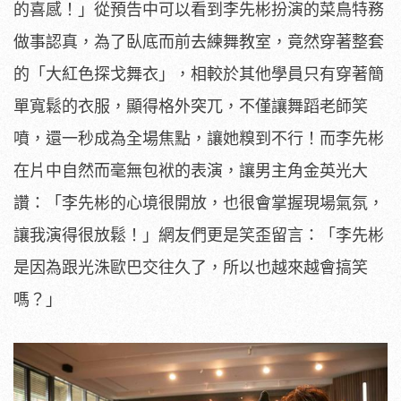
的喜感！」
從預告中可以看到李先彬扮演的菜鳥特務
做事認真，
為了臥底而前去練舞教室，竟然穿著整套
的「大紅色探戈舞衣」，
相較於其他學員只有穿著簡
單寬鬆的衣服，顯得格外突兀，
不僅讓舞蹈老師笑
噴，還一秒成為全場焦點，讓她糗到不行！
而李先彬
在片中自然而毫無包袱的表演，讓男主角金英光大
讚：「
李先彬的心境很開放，也很會掌握現場氣氛，
讓我演得很放鬆！」
網友們更是笑歪留言：「李先彬
是因為跟光洙歐巴交往久了，
所以也越來越會搞笑
嗎？」