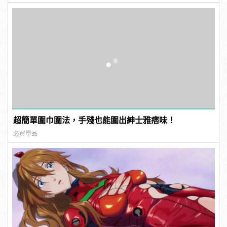
超簡單圍巾圍法，手殘也能圍出紳士雅痞味！
必買單品