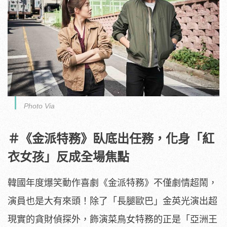
Photo Via
＃《金派特務》臥底出任務，化身「紅
衣女孩」
反成全場焦點
韓國年度爆笑動作喜劇《金派特務》不僅劇情超鬧，
演員也是大有來頭！除了「長腿歐巴」
金英光演出超
現實的貪財偵探外，飾演菜鳥女特務的正是「
亞洲王