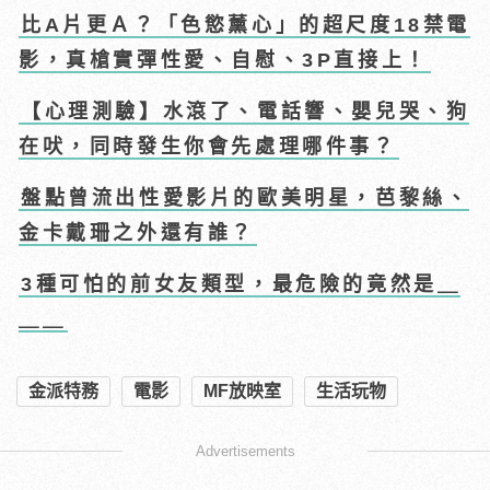
比A片更Ａ？「色慾薰心」的超尺度18禁電
影，真槍實彈性愛、自慰、3P直接上！
【心理測驗】水滾了、電話響、嬰兒哭、狗
在吠，同時發生你會先處理哪件事？
盤點曾流出性愛影片的歐美明星，芭黎絲、
金卡戴珊之外還有誰？
3種可怕的前女友類型，最危險的竟然是＿
＿＿
金派特務
電影
MF放映室
生活玩物
Advertisements