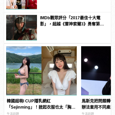
IMDb觀眾評分「2017最佳十大電
影」，超越《雷神索爾3》勇奪第一
名的是？
韓國超萌I CUP隱乳網紅
馬斯克把問題轉化
「Sejinming」！掀起衣服也太「胸」
辦法套用不同產業
了吧！ | manfashion這樣變型男
生活話題
生活話題