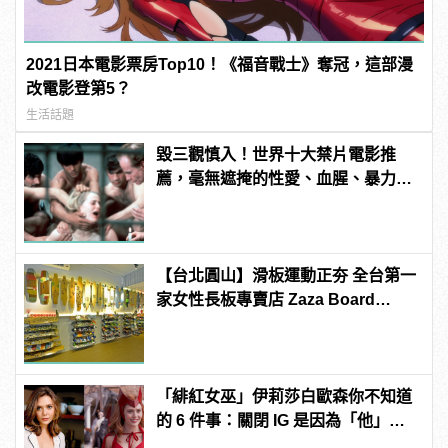
2021日本電影票房Top10！《福音戰士》奪冠，這部漫
改電影登第5？
生活話題
毀三觀慎入！世界十大禁片電影推
薦，毫無遮掩的性愛、血腥、暴力、
噁心到極致！
【台北圓山】滑板運動正夯 全台第一
家女性長板專賣店 Zaza Board
Shop
「緋紅女巫」伊莉莎白歐森你不知道
的 6 件事：關閉 IG 是因為「他」？
曾與三位英雄傳緋聞！