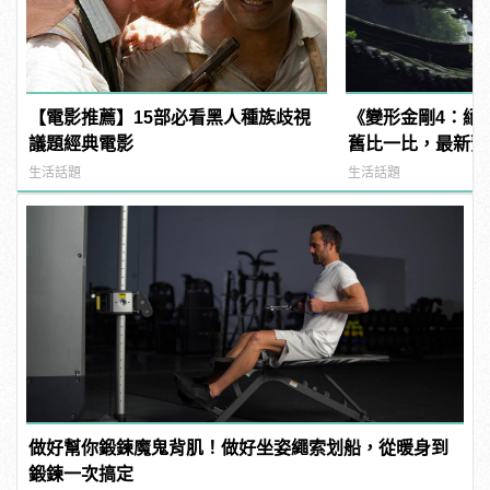
【電影推薦】15部必看黑人種族歧視
《變形金剛4：絕
議題經典電影
舊比一比，最新預
生活話題
生活話題
做好幫你鍛鍊魔鬼背肌！做好坐姿繩索划船，從暖身到
鍛鍊一次搞定