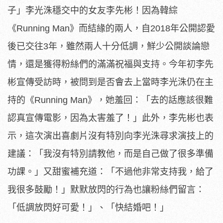
子」李光洙穩交中的女友李先彬！因為韓綜
《Running Man》而結緣的兩人，自2018年公開認愛
後已交往3年，
雖然兩人十分低調，鮮少公開談論戀
情，
還是獲得粉絲們的滿滿祝福與支持。今年初李先
彬宣傳受訪時，
被問到是否會去上當時李光洙仍在主
持的《Running Man》，她羞回：「去的話應該很難
認真宣傳電影，
因為太害羞了！」此外，李先彬也表
示，
這次演出喜劇片沒有特別向李光洙尋求演技上的
建議：「
我沒有特別請教他，而是自己做了很多準備
功課。」又甜蜜補充道：
「不過他非常支持我，給了
我很多鼓勵！」
默默放閃的行為也讓粉絲們留言：
「低調放閃好可愛！」、「
快結婚吧！」