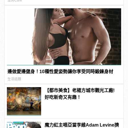
型男Care
邊做愛邊健身！10種性愛姿勢讓你享受同時鍛鍊身材
生活話題
【都市美食】老楊方城市觀光工廠!
好吃新奇又有趣！
魔力紅主唱亞當李維Adam Levine擠