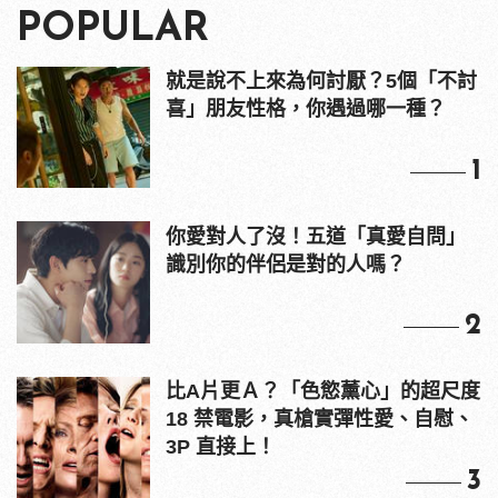
POPULAR
就是說不上來為何討厭？5個「不討
喜」朋友性格，你遇過哪一種？
1
你愛對人了沒！五道「真愛自問」
識別你的伴侶是對的人嗎？
2
比A片更Ａ？「色慾薰心」的超尺度
18 禁電影，真槍實彈性愛、自慰、
3P 直接上！
3