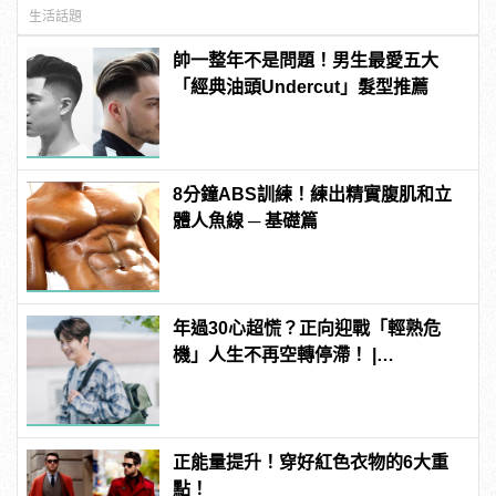
生活話題
帥一整年不是問題！男生最愛五大
「經典油頭Undercut」髮型推薦
8分鐘ABS訓練！練出精實腹肌和立
體人魚線 ─ 基礎篇
年過30心超慌？正向迎戰「輕熟危
機」人生不再空轉停滯！ |
manfashion這樣變型男
正能量提升！穿好紅色衣物的6大重
點！