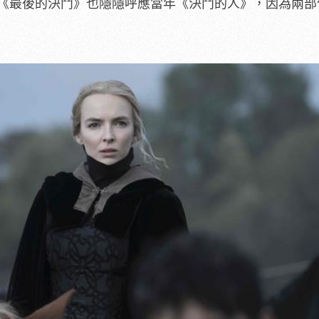
《
最後的決鬥》也隱隱呼應當年《決鬥的人》，
因為兩部