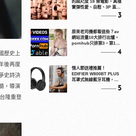
的超尺度 18 禁電影，真槍
實彈性愛、自慰、3P 直接
上！
3
原來老司機都看這些？av
網站流量10大排行出爐，
pornhub只排第3，第1名
竟是他？
4
國歷史上
年後再度
情人節送禮推薦！
EDIFIER W800BT PLUS
爭史詩決
耳罩式無線藍牙耳機，在
耳邊傾訴甜言蜜語
髓，導演
5
全台隆重登