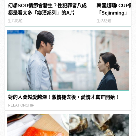
幻想SOD情節會發生？性犯罪者八成
韓國超萌I CUP
都是看太多「癡漢系列」的A片
「Sejinming
了吧！ | manfa
生活話題
生活話題
對的人會越愛越深！激情褪去後，愛情才真正開始！
RELATIONSHIP