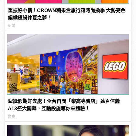
重振好心情！CROWN糖果盒旅行箱時尚換季 大勢亮色
編織繽紛仲夏之夢！
新聞
聖誕假期好去處！全台首間「樂高專賣店」遠百信義
A13盛大開幕，互動設施等你來體驗！
樂高