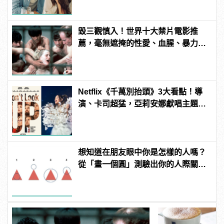
毀三觀慎入！世界十大禁片電影推
薦，毫無遮掩的性愛、血腥、暴力、
噁心到極致！ | manfashion這樣變型
男
Netflix《千萬別抬頭》3大看點！導
演、卡司超猛，亞莉安娜獻唱主題
曲？ | manfashion這樣變型男
想知道在朋友眼中你是怎樣的人嗎？
從「畫一個圓」測驗出你的人際關
係！