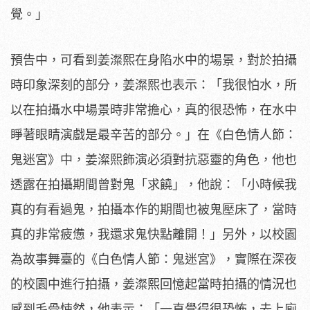
覺。」
預告中，
可看到姜澯熙在身陷水中的場景，對於拍攝
時印象深刻的部分，
姜澯熙也表示：「我很怕水，所
以在拍攝水中場景時非常擔心，
真的很恐怖，在水中
睜著眼睛演戲是最辛苦的部分。」在《
白色情人節：
鬼迷宮》中，姜澯熙飾演必須對抗惡靈的角色，
他也
透露在拍攝期間曾對鬼「求饒」，他說：「
小時候我
真的有看過鬼，拍攝本作的期間也被鬼壓床了，
當時
真的非常疲憊，我還求鬼快點離開！」另外，
以校園
為故事舞臺的《白色情人節：鬼迷宮》，
實際在深夜
的校園中進行拍攝，
姜澯熙回憶起當時拍攝的情況也
感到毛骨悚然，他表示：「
一直覺得很恐怖，去上廁