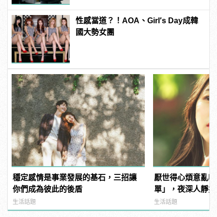
性感當道？！AOA、Girl′s Day成韓
國大勢女團
穩定感情是事業發展的基石，三招讓
厭世得心煩意亂嗎
你們成為彼此的後盾
單」，夜深人靜撫慰
manfashion這
生活話題
生活話題