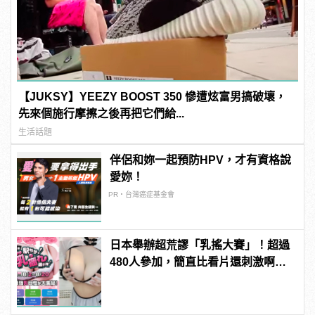
【JUKSY】YEEZY BOOST 350 慘遭炫富男搞破壞，
先來個施行摩擦之後再把它們給...
生活話題
伴侶和妳一起預防HPV，才有資格說
愛妳！
PR・台灣癌症基金會
日本舉辦超荒謬「乳搖大賽」！超過
480人參加，簡直比看片還刺激啊！ |
manfashion這樣變型男