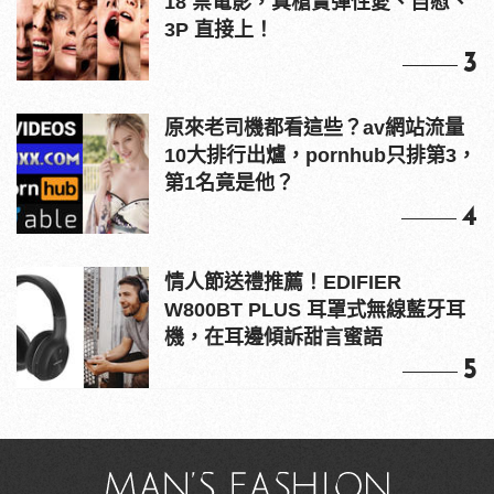
18 禁電影，真槍實彈性愛、自慰、
3P 直接上！
3
原來老司機都看這些？av網站流量
10大排行出爐，pornhub只排第3，
第1名竟是他？
4
情人節送禮推薦！EDIFIER
W800BT PLUS 耳罩式無線藍牙耳
機，在耳邊傾訴甜言蜜語
5