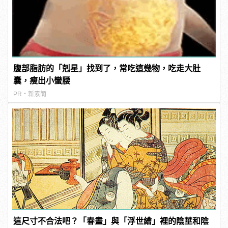
腹部脂肪的「剋星」找到了，常吃這幾物，吃走大肚
囊，瘦出小蠻腰
PR・新素簡
這尺寸不合法吧？「春畫」與「浮世繪」裡的陰莖和陰