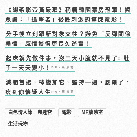
《綁架影帝黃晸珉》稱霸韓國票房冠軍！觀
眾讚：「追擊者」後最刺激的驚悚電影！
分手後立刻跟新對象交往？避免「反彈關係
戀情」感情談得更長久踏實！
起床就先做件事，沒三天小腹就不見了! 肚
子一天天變小！
PR・新素簡
減肥首選，檸檬加它，堅持一週，腰細了，
瘦到你懷疑人生
PR・新素簡
白色情人節：鬼迷宮
電影
MF放映室
生活玩物