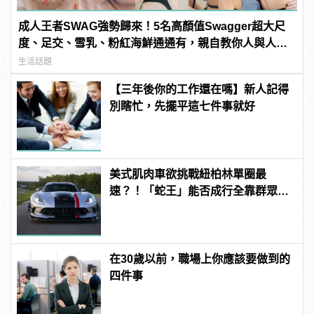
成人王者SWAG強勢歸來！5名高顏值Swagger超大尺
度、足交、雪乳、粉紅海鮮通通有，親自教你人與人的
連結！ | manfashion這樣變型男
生活話題
【三年後你的工作還在嗎】新人記得
別瞎忙，先擺平這七件事就好
美式肌肉車欲挑戰紐柏林單圈最
速？！「蛇王」能否成行全靠群眾募
資！
在30歲以前，職場上你應該要做到的
四件事