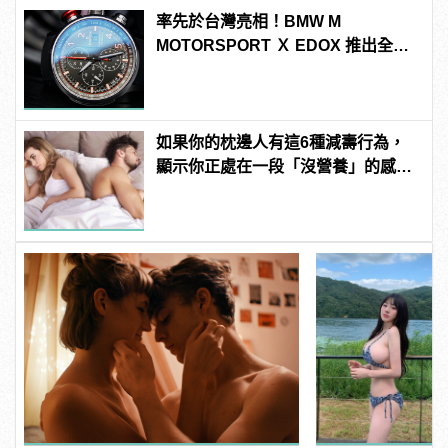
率先於台灣亮相！BMW M
MOTORSPORT Ｘ EDOX 推出全新
配色聯名腕錶
如果你的枕邊人有這6種減壽行為，
顯示你正處在一段「沒營養」的感情
中！快逃啊！