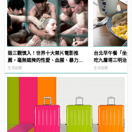
毀三觀慎入！世界十大禁片電影推
台北早午餐「坐坐
薦，毫無遮掩的性愛、血腥、暴力、
吃九層塔三明治！
噁心到極致！
生活話題
生活話題