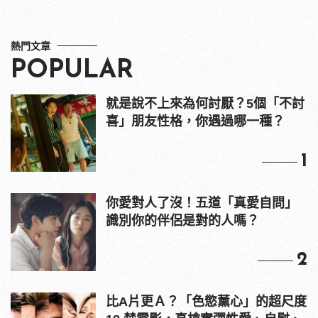
熱門文章
POPULAR
就是說不上來為何討厭？5個「不討
喜」朋友性格，你遇過哪一種？
1
你愛對人了沒！五道「真愛自問」
識別你的伴侶是對的人嗎？
2
比A片更Ａ？「色慾薰心」的超尺度