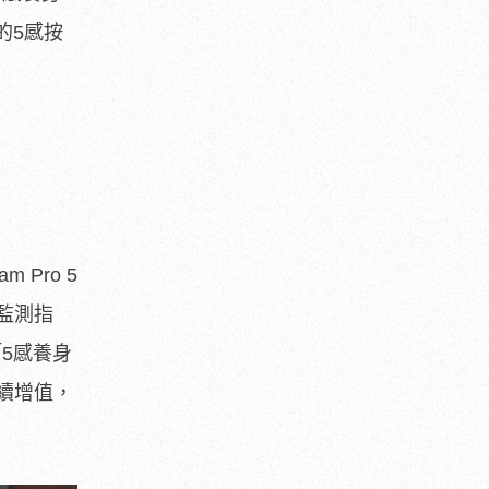
的5感按
 Pro 5
監測指
「5感養身
續增值，