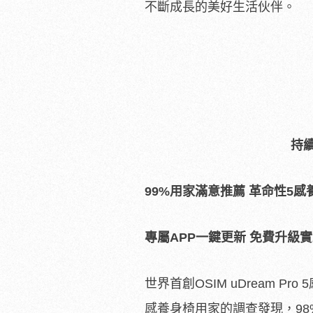
不斷成長的美好生活伙伴。
持
99%
用家滿意推薦
革命性
5
感
專屬
APP
一鍵更新
免費升級實
世界首創OSIM uDream Pr
感養身椅用家的調查發現，98%