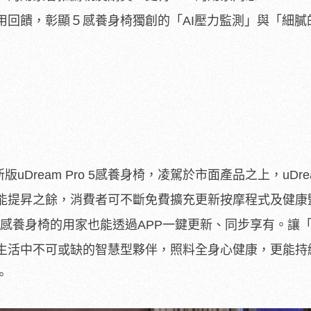
用回饋，彰顯５感養身椅獨創的「AI壓力監測」與「細膩
uDream Pro 5感養身椅，凌駕於市面產品之上，uDream
能提昇之餘，消費者可不斷免費擴充更新按摩程式及健康
 5感養身椅的用家也能透過APP一鍵更新、同步享有。讓
生活中不可或缺的智慧型夥伴，照料全身心健康，更能持
。