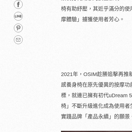
椅有助紓壓，其近乎滿分的使
摩體驗」擄獲使用者芳心。
2021年，OSIM趁勝追擊再推新版
感養身椅在原先優異的按摩功
標，就連已擁有初代uDream
椅」不斷升級進化成為使用者
實踐品牌「產品永續」的願景