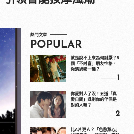
熱門文章
POPULAR
就是說不上來為何討厭？5
個「不討喜」朋友性格，
你遇過哪一種？
1
你愛對人了沒！五道「真
愛自問」識別你的伴侶是
對的人嗎？
2
比A片更Ａ？「色慾薰心」