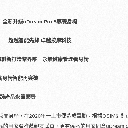
全新升級
uDream Pro 5
感養身椅
超越智能先鋒
卓越按摩科技
續創新打造業界唯一永續健康管理養身椅
養身椅智能再突破
踐產品永續願景
o 5感養身椅，在2020年一上市便造成轟動。根據OSIM針對uD
的用家會推薦親友購買，更有99%的用家同意uDream 