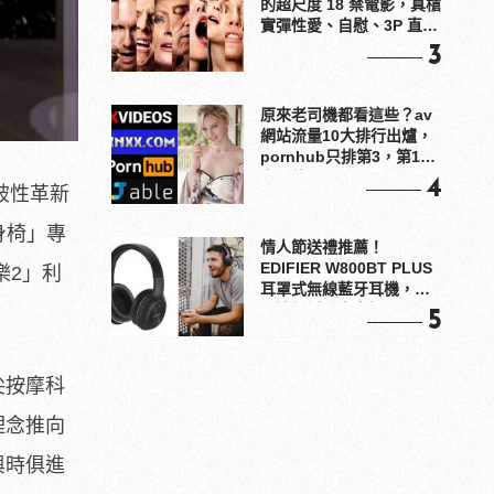
的超尺度 18 禁電影，真槍
實彈性愛、自慰、3P 直接
上！
3
原來老司機都看這些？av
網站流量10大排行出爐，
pornhub只排第3，第1名
竟是他？
4
破性革新
養身椅」專
情人節送禮推薦！
EDIFIER W800BT PLUS
樂2」利
耳罩式無線藍牙耳機，在
耳邊傾訴甜言蜜語
5
尖按摩科
理念推向
與時俱進