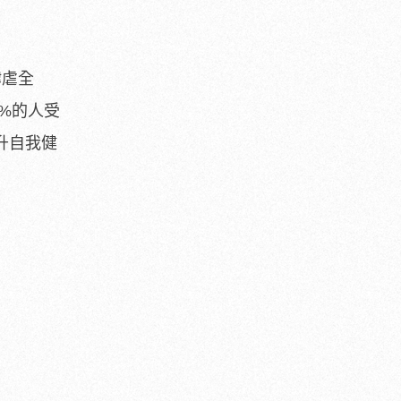
肆虐全
%的人受
升自我健