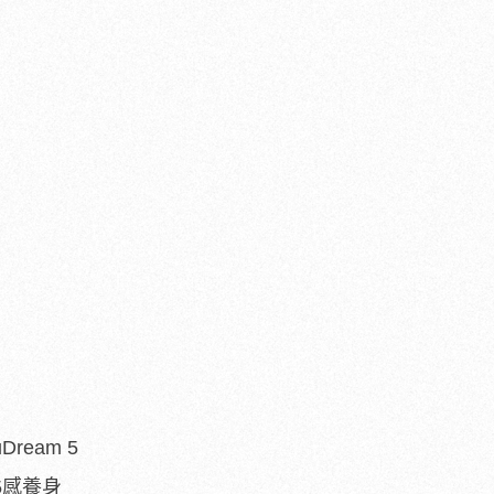
ream 5
5感養身