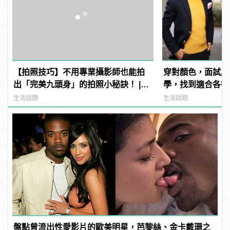
【拍照技巧】不用專業攝影師也能拍
穿對顏色，面試成
出「完美九頭身」的拍照小秘訣！ |
學，找到適合各行
manfashion這樣變型男
生活話題
生活話題
盤點曾流出性愛影片的歐美明星，芭黎絲、金卡戴珊之