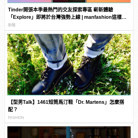
Tinder開張本季最熱門的交友探索專區 嶄新體驗
「Explore」即將於台灣強勢上線 | manfashion這樣變
型男
新聞
【型男Talk】1461短筒馬汀鞋「Dr. Martens」怎麼搭
配？
FASHION