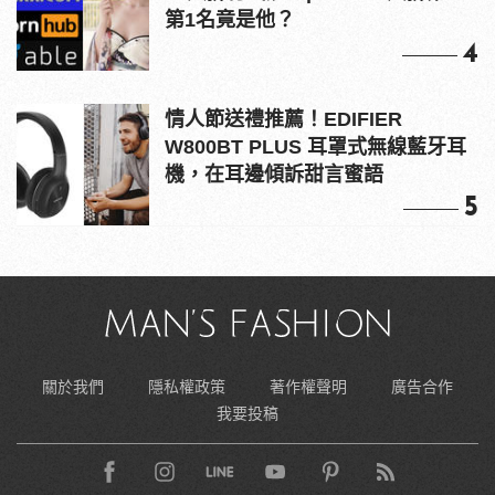
第1名竟是他？
4
情人節送禮推薦！EDIFIER
W800BT PLUS 耳罩式無線藍牙耳
機，在耳邊傾訴甜言蜜語
5
關於我們
隱私權政策
著作權聲明
廣告合作
我要投稿