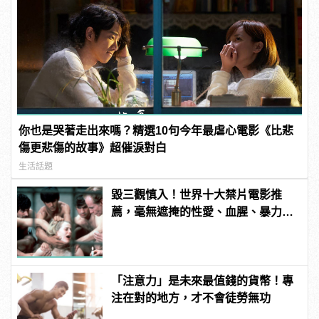
你也是哭著走出來嗎？精選10句今年最虐心電影《比悲
傷更悲傷的故事》超催淚對白
生活話題
毀三觀慎入！世界十大禁片電影推
薦，毫無遮掩的性愛、血腥、暴力、
噁心到極致！
「注意力」是未來最值錢的貨幣！專
注在對的地方，才不會徒勞無功