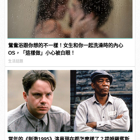
鴛鴦浴跟你想的不一樣！女生和你一起洗澡時的內心
OS，「這樣做」小心被白眼！
生活話題
當年的《刺激1995》演員現在都怎麼樣了？提姆羅賓斯