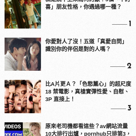
喜」朋友性格，你遇過哪一種？
1
你愛對人了沒！五道「真愛自問」
識別你的伴侶是對的人嗎？
2
比A片更Ａ？「色慾薰心」的超尺度
18 禁電影，真槍實彈性愛、自慰、
3P 直接上！
3
原來老司機都看這些？av網站流量
10大排行出爐，pornhub只排第3，