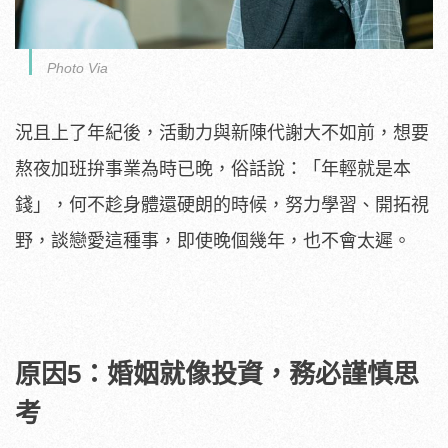
Photo Via
況且上了年紀後，活動力與新陳代謝大不如前，想要
熬夜加班拚事業為時已晚，俗話說：「年輕就是本
錢」，何不趁身體還硬朗的時候，努力學習、開拓視
野，談戀愛這種事，即使晚個幾年，也不會太遲。
原因5：婚姻就像投資，務必謹慎思
考