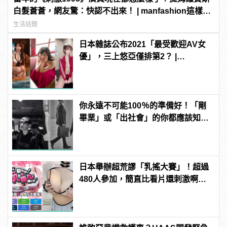
白髮蒼蒼，網友驚：快認不出來！ | manfashion這樣變
型男
生活話題
日本雜誌公布2021「最受歡迎AV女
優」，三上悠亞僅排第2？ |
manfashion這樣變型男
你永遠不可能100％的準備好！「剛
畢業」或「出社會」的你都應該知道
的8件事！
日本舉辦超荒謬「乳搖大賽」！超過
480人參加，簡直比看片還刺激啊！ |
manfashion這樣變型男