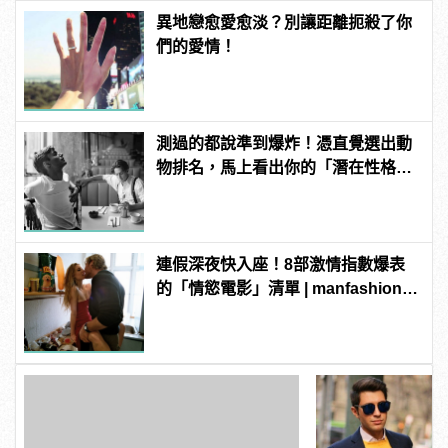
異地戀愈愛愈淡？別讓距離扼殺了你
們的愛情！
測過的都說準到爆炸！憑直覺選出動
物排名，馬上看出你的「潛在性格與
真面目」！
連假深夜快入座！8部激情指數爆表
的「情慾電影」清單 | manfashion這
樣變型男