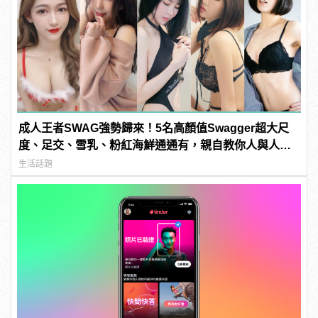
成人王者SWAG強勢歸來！5名高顏值Swagger超大尺
度、足交、雪乳、粉紅海鮮通通有，親自教你人與人的
連結！ | manfashion這樣變型男
生活話題