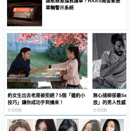
誰敢惡意擋救護車？HAAS開發緊急
車輛警示系統
約女生出去老是被拒絕？5個「邀約小
無心插柳卻最Sex
技巧」讓你成功手到擒來！
放」的男人性感，你
manfashion這
生活話題
生活話題