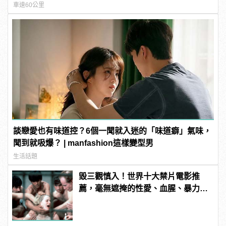
車速60公里
談戀愛也有味道控？6個一聞就入迷的「味道癖」氣味，
聞到就吸爆？ | manfashion這樣變型男
生活話題
毀三觀慎入！世界十大禁片電影推
薦，毫無遮掩的性愛、血腥、暴力、
噁心到極致！ | manfashion這樣變型
男