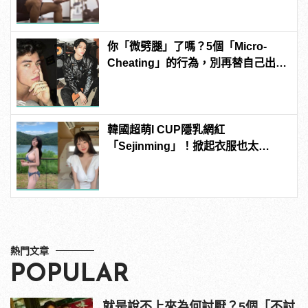
你「微劈腿」了嗎？5個「Micro-
Cheating」的行為，別再替自己出軌
找藉口
韓國超萌I CUP隱乳網紅
「Sejinming」！掀起衣服也太
「胸」了吧！ | manfashion這樣變型
男
熱門文章
POPULAR
就是說不上來為何討厭？5個「不討