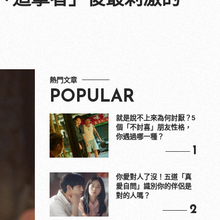
熱門文章
POPULAR
就是說不上來為何討厭？5
個「不討喜」朋友性格，
你遇過哪一種？
1
你愛對人了沒！五道「真
愛自問」識別你的伴侶是
對的人嗎？
2