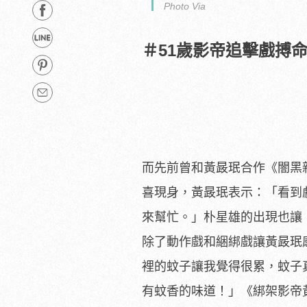
Photo Via
＃51歲影帝追擊戲搏
而先前曾和黃晸珉合作《闇黑
喜現身，黃晸珉表示：「
看到
來幫忙。」朴星雄的出現也讓
除了動作戲和綑綁戲讓黃晸珉
裡的蚊子讓我覺得很
累，蚊子
有蚊香的味道！」《綁架影帝