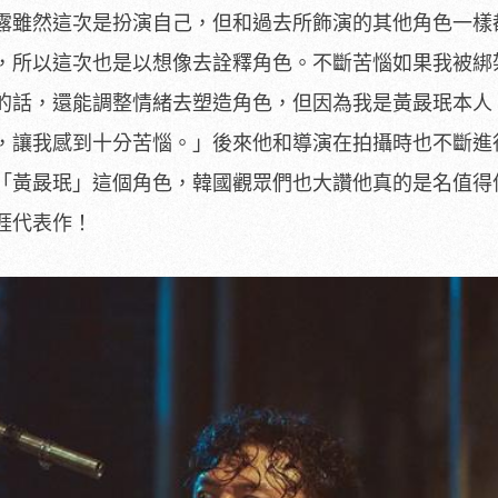
露雖然這次是扮演自己，
但和過去所飾演的其他角色一樣
，所以這次也是以想像去詮釋角色。
不斷苦惱如果我被綁
的話，
還能調整情緒去塑造角色，但因為我是黃晸珉本人
，讓我感到十分苦惱。」
後來他和導演在拍攝時也不斷進
「黃晸珉」這個角色，
韓國觀眾們也大讚他真的是名值得
涯代表作！