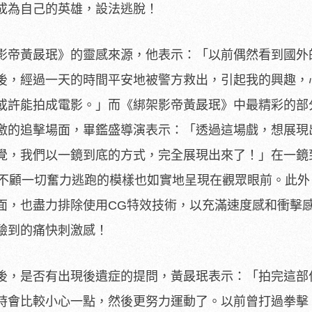
成為自己的英雄，
設法逃脫！
影帝黃晸珉》的靈感來源，他表示：「
以前偶然看到國外
後，
經過一天的時間平安地被警方救出，引起我的興趣，
或許能拍成電影。」而《
綁架影帝黃晸珉》中最精彩的部
激的追擊場面，畢鑑盛導演表示：
「透過這場戲，想展現
覺，
我們以一鏡到底的方式，完全展現出來了！」
在一鏡
珉不顧一切奮力逃跑的
模樣也如實地呈現在觀眾眼前。此外
面，也盡力排除使用CG特效技
術，以充滿速度感和衝擊
驗到的痛快刺激感！
後，是否有出現後遺症的提問，
黃晸珉表示：「拍完這部
時會比較小心一點，然後更努力運動了。
以前曾打過拳擊