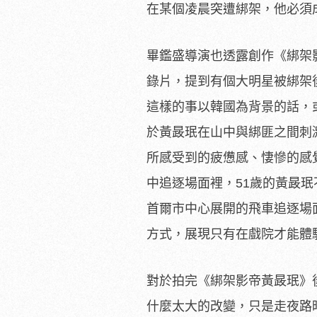
在某個凌晨突遭綁架，他必須
畢鑑盛導演也透露創作《綁架
錄片，提到有個大明星被綁架
這樣的事以韓國為背景的話，
於黃晸珉在山中與綁匪之間刺
所感受到的疲憊感、悽慘的感
中追逐場面裡，51歲的黃晸
首爾市中心展開的飛車追逐場
方式，
展現只有在戲院才能體
對於拍完《綁架影帝黃晸珉》
什麼太大的改變，
只是走夜路