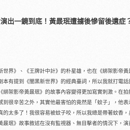
命演出一鏡到底！黃晸珉遭擄後慘留後遺症
新世界》、《王牌計中計》的朴星雄，
也在《綁架影帝黃
劇本有提到《闇黑新世界》的經典臺詞，
所以我就打電話
《
綁架影帝黃晸珉》的故事內容變得更加寫實刺激。在拍
感到很辛苦之外，
其實他最害怕的竟然是「蚊子」，他表
真的太多了！我很容易被蚊子咬，所以我總是帶著蚊香，
黃晸珉》
故事敘述在沒有監視器、無目擊者的情況下，
演