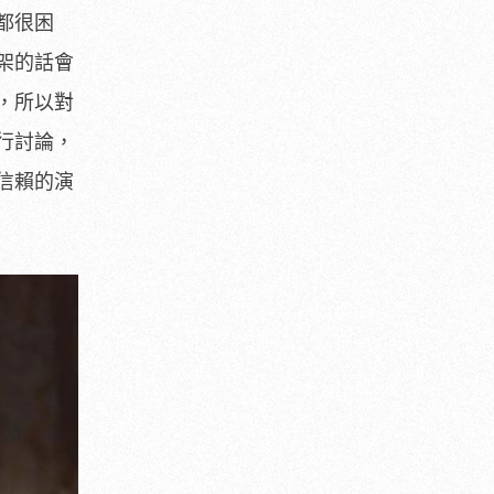
都很困
架的話會
，
所以對
行討論，
信賴的演