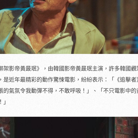
綁架影帝黃晸珉》，由韓國影帝黃晸珉主演，許多韓國觀
，是近年最精彩的動作驚悚電影，紛紛表示：「《追擊者
張的氣氛令我動彈不得，不敢呼吸！」、「不只電影中的
！」