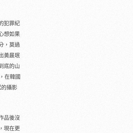
的犯罪紀
心想如果
分，
莫過
出黃晸珉
到底的山
，
在韓國
感的攝影
作品後沒
，現在更