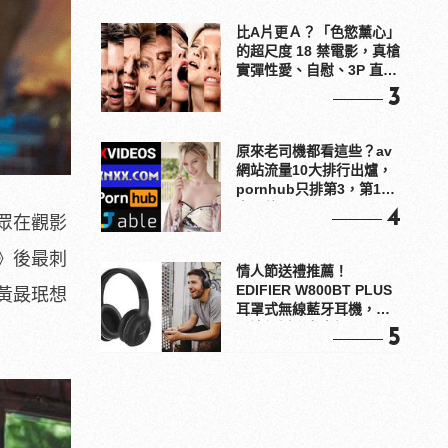
比A片更Ａ？「色慾薰心」
的超尺度 18 禁電影，真槍
實彈性愛、自慰、3P 直接
上！
3
原來老司機都看這些？av
網站流量10大排行出爐，
pornhub只排第3，第1名
竟是他？
4
眾在觀影
》後最刺
情人節送禮推薦！
EDIFIER W800BT PLUS
黃晸珉想
耳罩式無線藍牙耳機，在
耳邊傾訴甜言蜜語
5