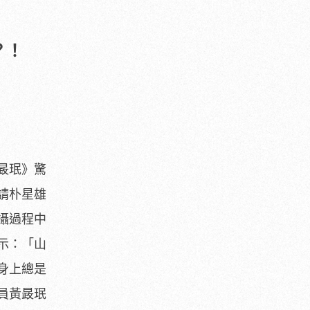
？！
晸珉》驚
請朴星雄
攝過程中
示：「山
身上總是
員黃晸珉