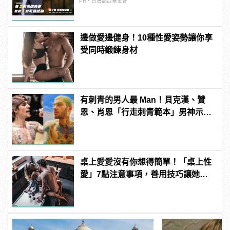
PR・台灣癌症基金會
邊做愛邊健身！10種性愛姿勢讓你享
受同時鍛鍊身材
有刺青的男人最 Man！貝克漢、贊
恩、肖恩「行走刺青範本」男神示
範！
桌上愛愛沒有你想得簡單！「桌上性
愛」7點注意事項，善用技巧讓她爽
翻天！ | manfashion這樣變型男