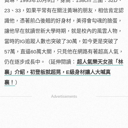
黃琳，1995年10月9日，身高：158cm 三圍：32D、
23、33，如果平常有在關注黃琳的朋友，相信肯定認
識他，憑著前凸後翹的好身材，美得會勾魂的臉蛋，
讓他早在就讀世新大學時期，就是校內的風雲人物，
當時的IG追蹤人數也突破了30萬，如今更是突破了
57萬，直逼60萬大關，只見他在網路有著超高人氣，
仍在逐步成長中。（延伸閱讀：
超人氣樂天女孩「林
襄」介紹，初登板就超晃，E級身材讓人大喊真
襄！
）
Advertisements