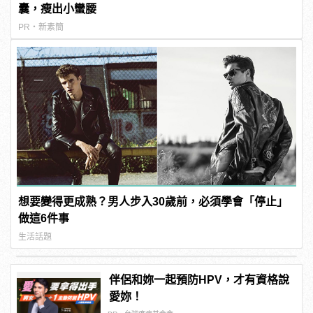
囊，瘦出小蠻腰
PR・新素簡
想要變得更成熟？男人步入30歲前，必須學會「停止」
做這6件事
生活話題
伴侶和妳一起預防HPV，才有資格說
愛妳！