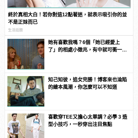
終於真相大白！若你對這12點著迷，就表示吸引你的並
不是正妹而已
生活話題
她有喜歡我嗎？6個「她已經愛上
了」的相處小徵兆，有中就可衝一
波！ | manfashion這樣變型男
知己知彼，追女完勝！博客來也淪陷
的繪本風潮，你怎麼可以不知道
喜歡穿TEE又擔心太單調？必學 3 造
型小技巧，一秒穿出注目焦點