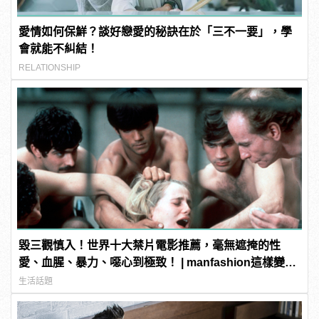
愛情如何保鮮？談好戀愛的秘訣在於「三不一要」，學
會就能不糾結！
RELATIONSHIP
毀三觀慎入！世界十大禁片電影推薦，毫無遮掩的性
愛、血腥、暴力、噁心到極致！ | manfashion這樣變型
男
生活話題