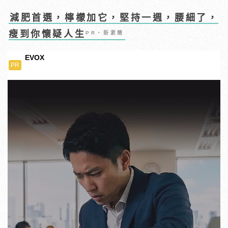
減肥首選，檸檬加它，堅持一週，腰細了，
瘦到你懷疑人生
PR・新素簡
EVOX
PR