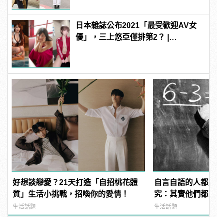
日本雜誌公布2021「最受歡迎AV女
優」，三上悠亞僅排第2？ |
manfashion這樣變型男
好想談戀愛？21天打造「自招桃花體
自言自語的人都是
質」生活小挑戰，招喚你的愛情！
究：其實他們都是
斯坦都會這麼做！
生活話題
生活話題