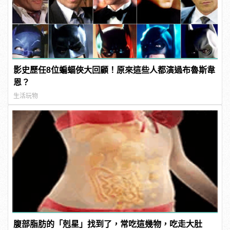
影史歷任8位蝙蝠俠大回顧！原來這些人都演過布魯斯韋
恩？
生活玩物
腹部脂肪的「剋星」找到了，常吃這幾物，吃走大肚