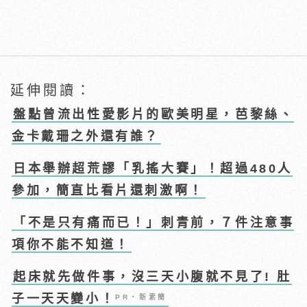
延伸閱讀：
盤點曾流出性愛影片的歐美明星，芭黎絲、
金卡戴珊之外還有誰？
日本舉辦超荒謬「乳搖大賽」！超過480人
參加，簡直比看片還刺激啊！
「不是只有痛而已！」刺青前，７件注意事
項你不能不知道！
起床就先做件事，沒三天小腹就不見了! 肚
子一天天變小！
PR・新素簡