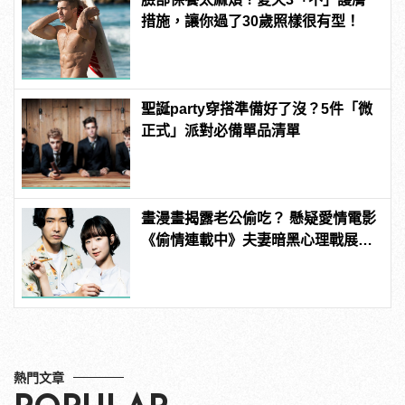
措施，讓你過了30歲照樣很有型！
聖誕party穿搭準備好了沒？5件「微
正式」派對必備單品清單
畫漫畫揭露老公偷吃？ 懸疑愛情電影
《偷情連載中》夫妻暗黑心理戰展
開！
熱門文章