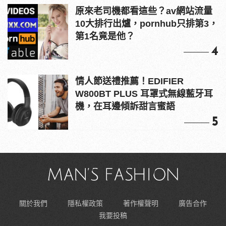
原來老司機都看這些？av網站流量
10大排行出爐，pornhub只排第3，
第1名竟是他？
4
情人節送禮推薦！EDIFIER
W800BT PLUS 耳罩式無線藍牙耳
機，在耳邊傾訴甜言蜜語
5
關於我們
隱私權政策
著作權聲明
廣告合作
我要投稿