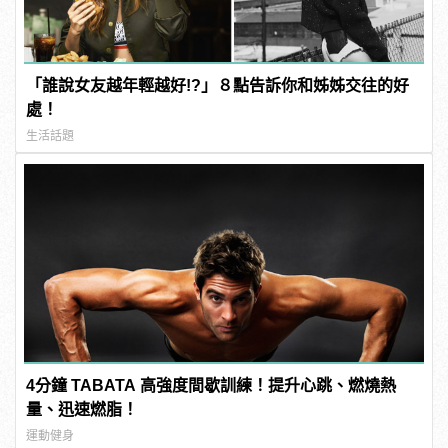
「誰說女友越年輕越好!?」８點告訴你和姊姊交往的好
處！
生活話題
4分鐘 TABATA 高強度間歇訓練！提升心跳、燃燒熱
量、迅速燃脂！
運動健身