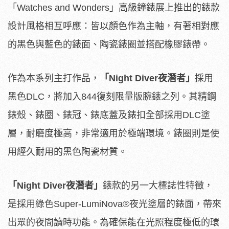
「Watches and Wonders」高級鐘錶展上推出的錶款
設計風格相互呼應：皆以顏色作為主軸，有著相對應
的黑色與藍色的錶面、陶瓷錶圈並搭配橡膠錶帶。
作為本系列主打作品，
「
Night Diver
夜潛者」
採用
黑色DLC，將加入844復刻限量版腕錶之列。其精鋼
錶殼、錶圈、錶冠、錶底蓋及錶扣全部採用DLC塗
層，耐磨度極高，非常適用於極端環境。錶圈則是使
用經久耐用的黑色陶瓷材質。
「Night Diver夜潛者」
錶款的另一大標誌性特徵，
是採用綠色Super-LumiNova®夜光塗層的錶面，帶來
出眾的夜間讀時功能。為確保能在光照程度極低的環