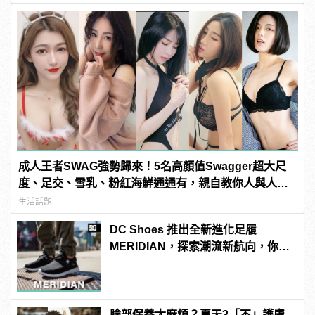
成人王者SWAG強勢歸來！5名高顏值Swagger超大尺
度、足交、雪乳、粉紅海鮮通通有，親自教你人與人的
連結！ | manfashion這樣變型男
生活話題
DC Shoes 推出全新進化足履
MERIDIAN，探索潮流新航向，你就
是自己的移動地圖
臉部保養太麻煩？夏天3「不」護膚