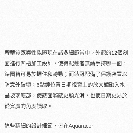
奢華質感與性能體現在諸多細節當中。外觀的12個刻
面進行凹槽加工設計，使得配戴者無論手持哪一面，
錶圈皆可易於握住和轉動；而錶冠配備了保護裝置以
防意外破壞；6點鐘位置日期視窗上的放大鏡融入水
晶玻璃底部，使錶面觸感更顯光滑，也使日期更易於
從寬廣的角度讀取。
這些精細的設計細節，皆在Aquaracer