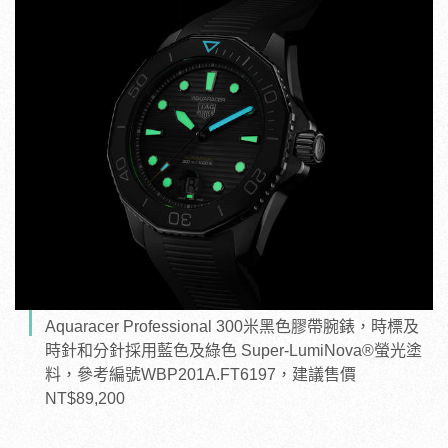
Aquaracer Professional 300米黑色膠帶腕錶，時標及
時針和分針採用藍色及綠色 Super-LumiNova®螢光塗
料，參考編號WBP201A.FT6197，建議售價
NT$89,200