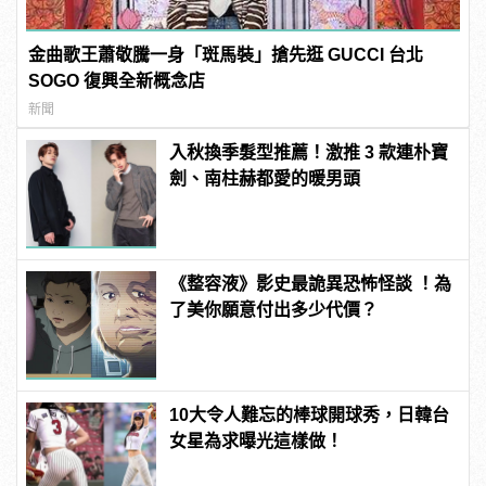
金曲歌王蕭敬騰一身「斑馬裝」搶先逛 GUCCI 台北
SOGO 復興全新概念店
新聞
入秋換季髮型推薦！激推 3 款連朴寶
劍、南柱赫都愛的暖男頭
《整容液》影史最詭異恐怖怪談 ！為
了美你願意付出多少代價？
10大令人難忘的棒球開球秀，日韓台
女星為求曝光這樣做！