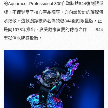
的Aquaracer Professional 300自動腕錶844復刻限量
版，不僅豐富了核心產品陣容，亦向該設計的璀璨傳
承致敬。這款腕錶被命名為致敬844復刻限量版，正
是向1978年推出，廣受藏家喜愛的傳奇之作——844
型號潛水腕錶致敬。