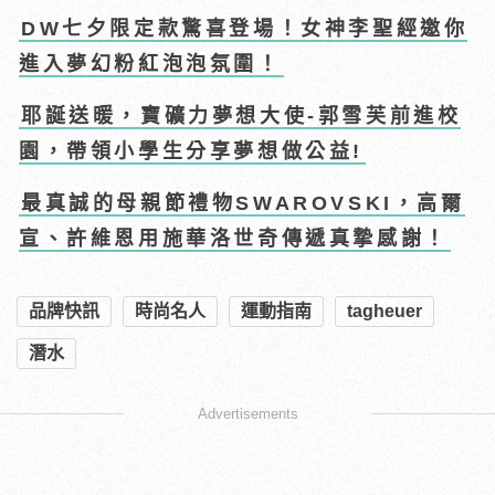
DW七夕限定款驚喜登場！女神李聖經邀你
進入夢幻粉紅泡泡氛圍！
耶誕送暖，寶礦力夢想大使-郭雪芙前進校
園，帶領小學生分享夢想做公益!
最真誠的母親節禮物SWAROVSKI，高爾
宣、許維恩用施華洛世奇傳遞真摯感謝！
品牌快訊
時尚名人
運動指南
tagheuer
潛水
Advertisements