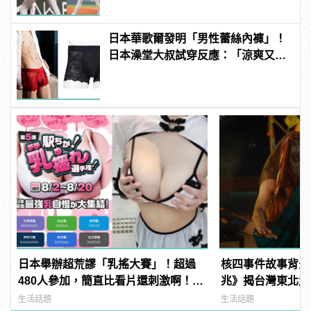
日本華歌爾發明「男性蕾絲內褲」！
日本澡堂大叔試穿反應：「涼爽又透
氣！」
日本舉辦超荒謬「乳搖大賽」！超過
核四事件故事背景
480人參加，簡直比看片還刺激啊！ |
兆》揭台灣東北角
manfashion這樣變型男
manfashion這
生活話題
生活話題