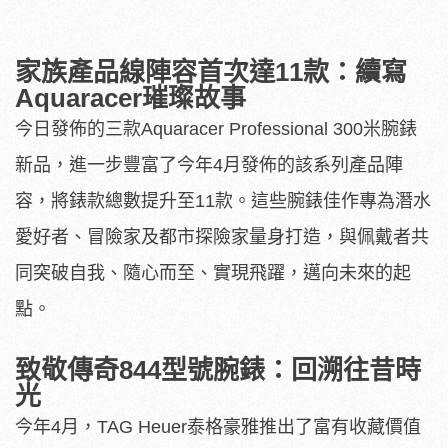
家族產品線陣容首次達11款：續寫
Aquaracer璀璨故事
今日發佈的三款Aquaracer Professional 300米腕錶
新品，進一步豐富了今年4月發佈的該系列產品陣
容，將錶款總數提升至11款。這些腕錶佳作專為潛水
愛好者、冒險家及都市探險家量身打造，與佩戴者共
同突破自我、隨心而至、實現飛躍，邁向未來的起
點。
致敬傳奇844型號腕錶：回溯往昔時
光
今年4月，TAG Heuer泰格豪雅推出了富有收藏價值