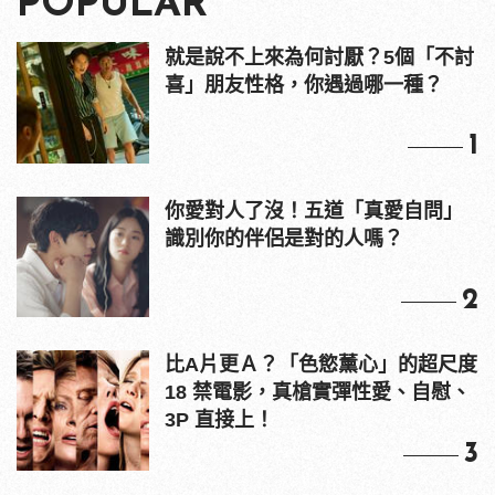
POPULAR
就是說不上來為何討厭？5個「不討
喜」朋友性格，你遇過哪一種？
1
你愛對人了沒！五道「真愛自問」
識別你的伴侶是對的人嗎？
2
比A片更Ａ？「色慾薰心」的超尺度
18 禁電影，真槍實彈性愛、自慰、
3P 直接上！
3