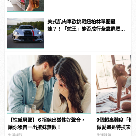
美式肌肉車欲挑戰紐柏林單圈最
速？！「蛇王」能否成行全靠群眾募
資！
【性感男聲】６招練出磁性好聲音，
9個超高難度「性
讓你嗓音一出撩妹無數！
做愛還是特技表演？ |
樣變型男
生活話題
生活話題