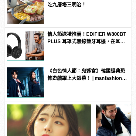
吃九層塔三明治！
情人節送禮推薦！EDIFIER W800BT
PLUS 耳罩式無線藍牙耳機，在耳邊
傾訴甜言蜜語
《白色情人節：鬼迷宮》韓國經典恐
怖遊戲躍上大銀幕！ | manfashion這
樣變型男