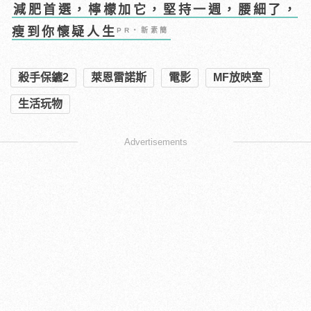
減肥首選，檸檬加它，堅持一週，腰細了，
瘦到你懷疑人生
PR・新素簡
殺手保鑣2
萊恩雷諾斯
電影
MF放映室
生活玩物
Advertisements