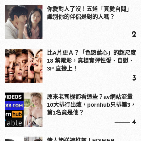
你愛對人了沒！五道「真愛自問」
識別你的伴侶是對的人嗎？
2
比A片更Ａ？「色慾薰心」的超尺度
18 禁電影，真槍實彈性愛、自慰、
3P 直接上！
3
原來老司機都看這些？av網站流量
10大排行出爐，pornhub只排第3，
第1名竟是他？
4
情人節送禮推薦！EDIFIER