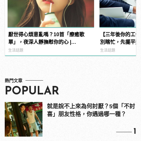
厭世得心煩意亂嗎？10首「療癒歌
【三年後你的工作
單」，夜深人靜撫慰你的心 |
別瞎忙，先擺平這
manfashion這樣變型男
生活話題
生活話題
熱門文章
POPULAR
就是說不上來為何討厭？5個「不討
喜」朋友性格，你遇過哪一種？
1