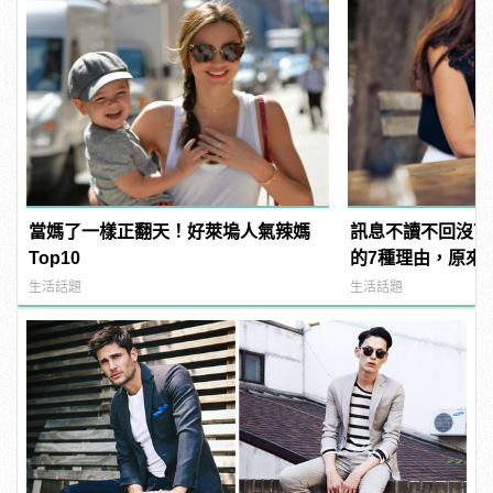
當媽了一樣正翻天！好萊塢人氣辣媽
訊息不讀不回沒下
Top10
的7種理由，原來
生活話題
生活話題