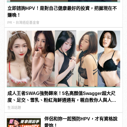
立即諮詢HPV！是對自己健康最好的投資，把握現在不
嫌晚！
PR・台灣癌症基金會
成人王者SWAG強勢歸來！5名高顏值Swagger超大尺
度、足交、雪乳、粉紅海鮮通通有，親自教你人與人的
連結！ | manfashion這樣變型男
生活話題
伴侶和妳一起預防HPV，才有資格說
愛妳！