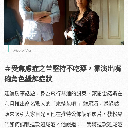
Photo Via
＃受焦慮症之苦堅持不吃藥，靠演出嘴
砲角色緩解症狀
延續房事話題，身為飛行琴酒的股東，萊恩雷諾斯在
六月推出命名驚
人的「來結紮吧!」雞尾酒，透過噱
頭來吸引大家目光。
他在推特公佈調酒影片，教粉絲
們如何調製這款雞尾酒。他說道：「
我將這款雞尾酒