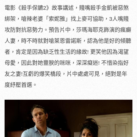
電影《殺手保鑣2》故事講述，賤嘴殺手金凱被惡煞
綁架，嗆辣老婆「索妮雅」找上麥可協助，3人嘴賤
攻防對抗惡勢力。預告片中，莎瑪海耶克飾演的瘋癲
人妻，時不時就對嗆萊恩雷諾斯，認為他是好的傾聽
者，肯定是因為缺乏性生活的緣故! 更笑他因為渴望
母愛，因此對她豐腴的咪咪，深深癡迷! 不惜染指好
友之妻!互虧的爆笑橋段，片中處處可見，絕對是年
度紓壓首選。