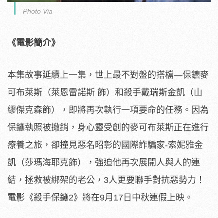
Photo Via
《電影簡介》
本集故事延續上
一集，世上最不對盤的搭檔—保鑣麥
可布萊斯（萊恩雷諾斯 飾）和殺手戴瑞斯金凱（山
繆傑克森飾），
即將再次執行一項要命的任務。因為
保鑣執照被撤銷，
身心靈受創的麥可布萊斯正在進行
療養之旅，
卻撞見惡名昭彰的國際詐騙家-索妮雅金
凱（莎瑪海耶克飾），
強迫他再次展開人與人的連
結，拯救被綁架的老公，3人更要聯手對
抗惡勢力！
電影《殺手保鑣2》將在9月17日中秋連假上映。