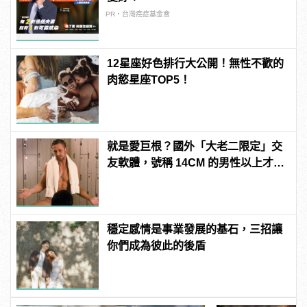
PR・台灣癌症基金會
12星座好色排行大公開！無性不歡的
肉慾星座TOP5！
就是愛巨根？國外「大老二限定」交
友軟體，號稱 14CM 的男性以上才給
過？
穩定感情是事業發展的基石，三招讓
你們成為彼此的後盾