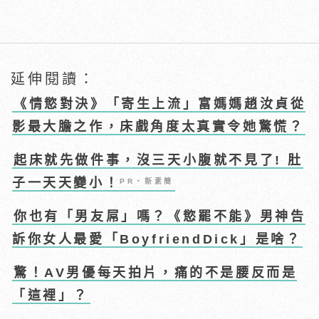
延伸閱讀：
《情慾對決》「寄生上流」富媽媽趙汝貞從
影最大膽之作，床戲角度太真實令她驚慌？
起床就先做件事，沒三天小腹就不見了! 肚
子一天天變小！
PR・新素簡
你也有「男友屌」嗎？《慾罷不能》男神告
訴你女人最愛「BoyfriendDick」是啥？
驚！AV男優每天拍片，痛的不是腰反而是
「這裡」？