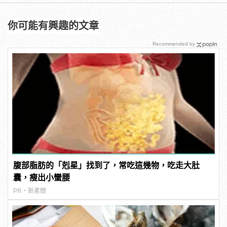
你可能有興趣的文章
Recommended by
腹部脂肪的「剋星」找到了，常吃這幾物，吃走大肚
囊，瘦出小蠻腰
PR・新素簡