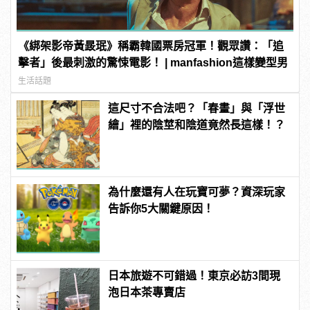
《綁架影帝黃晸珉》稱霸韓國票房冠軍！觀眾讚：「追
擊者」後最刺激的驚悚電影！ | manfashion這樣變型男
生活話題
這尺寸不合法吧？「春畫」與「浮世
繪」裡的陰莖和陰道竟然長這樣！？
為什麼還有人在玩寶可夢？資深玩家
告訴你5大關鍵原因！
日本旅遊不可錯過！東京必訪3間現
泡日本茶專賣店