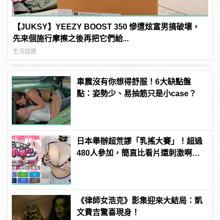
【JUKSY】YEEZY BOOST 350 慘遭炫富男搞破壞，
先來個施行摩擦之後再把它們給...
生活話題
車震沒有你想得舒服！6大缺點盤
點：姿勢少、易抽筋只是小case？
日本舉辦超荒謬「乳搖大賽」！超過
480人參加，簡直比看片還刺激啊！ |
manfashion這樣變型男
《律師女浩克》影集迎來大結局：凱
文費吉驚喜現身！