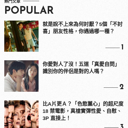
熱門文章
POPULAR
就是說不上來為何討厭？5個「不討
喜」朋友性格，你遇過哪一種？
1
你愛對人了沒！五道「真愛自問」
識別你的伴侶是對的人嗎？
2
比A片更Ａ？「色慾薰心」的超尺度
18 禁電影，真槍實彈性愛、自慰、
3P 直接上！
3