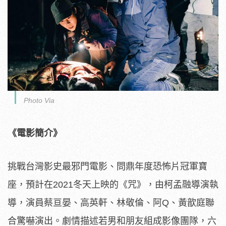
Photo Via
《電影簡介》
挑戰台灣影史最邪門電影、問鼎年度恐怖片冠軍寶
座，預計在202
1冬天上映的《咒》，由柯孟融導演執
導，演員蔡亘晏、高英軒、
林敬倫、阿Q、黃歆庭聯
合驚嚇演出。
劇情描述若男和朋友組成影像團隊，六