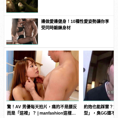
邊做愛邊健身！10種性愛姿勢讓你享
受同時鍛鍊身材
驚！AV 男優每天拍片，痛的不是腰反
約炮也能踩雷？女
而是「這裡」？ | manfashion這樣變
型」，臭GG還不