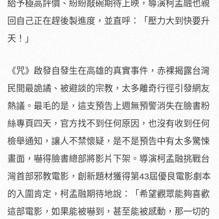
給予極高評價、
紛紛敲碗期待上映，導演柯孟融也親
回自己正在趕後製進度，
並直呼：「壓力大到快要升
天！」
《咒》啟發自發生在高雄的真實事件，赤裸揭露台灣
民間最詭譎、
被避談的宗教，太多離奇行徑引發網友
熱議。最毛的是，
這支預告上週無預警消失在臉書粉
絲專頁四天，
官方找不到任何原因，也沒有收到任何
檢舉通知，讓人不禁懷疑，
是不是預告中有太多驚悚
畫面，嚇得臉書總部將影片下架。
導演柯孟融挑戰台
灣首部邪教電影，創新題材獲得第43屆優良電影
劇本
的入圍肯定，柯孟融期待地說：「希望觀眾能夠喜歡
這部電影，
如果能被嚇到，甚至能被感動，那一切的