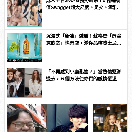
成人王者SWAG強勢歸來！5名高顏
值Swagger超大尺度、足交、雪乳、
粉紅海鮮通通有，親自教你人與人的
連結！ | manfashion這樣變型男
沉浸式「新凍」體驗！蘇格登「醇金
凍飲室」快閃店，邀你品嚐威士忌凍
飲滋味
「不再感到小鹿亂撞？」當熱情逐漸
退去，６個方法使你們的感情恆溫