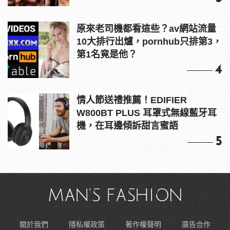
原來老司機都看這些？av網站流量
10大排行出爐，pornhub只排第3，
第1名竟是他？
4
情人節送禮推薦！EDIFIER
W800BT PLUS 耳罩式無線藍牙耳
機，在耳邊傾訴甜言蜜語
5
關於我們
隱私權政策
著作權聲明
廣告合作