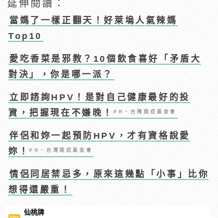
延伸閱讀：
當媽了一樣正翻天！好萊塢人氣辣媽
Top10
愛吃香菜是邪教？10個飲食喜好「矛盾大
對決」，你是哪一派？
立即諮詢HPV！是對自己健康最好的投
資，把握現在不嫌晚！
PR・台灣癌症基金會
伴侶和妳一起預防HPV，才有資格說愛
妳！
PR・台灣癌症基金會
情侶同居禁忌多，原來這幾點「小事」比你
想得還嚴重！
仙桃牌