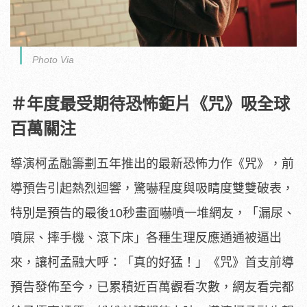
Photo Via
＃年度最受期待恐怖鉅片《咒》吸全球
百萬關注
導演柯孟融籌劃五年推出的最新恐怖力作《咒》，
前
導預告引起熱烈迴響，驚嚇程度與吸睛度雙雙破表，
特別是預告的最後10秒畫面嚇噴一堆網友，「漏尿、
噴屎、
摔手機、滾下床」各種生理反應通通被逼出
來，讓柯孟融大呼：「
真的好猛！」《咒》首支前導
預告發佈至今，
已累積近百萬觀看次數，網友看完都