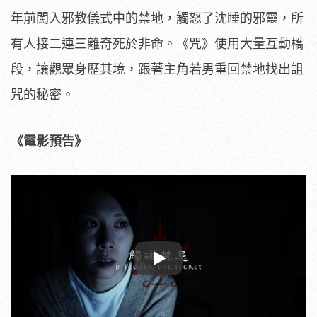
年前闖入邪教儀式中的禁地，
觸怒了沈睡的邪靈，所
有人接二連三離奇死於非命。《咒》
使用大量互動橋
段，讓觀眾身歷其境，
跟著主角若男重回禁地找出詛
咒的秘密。
《電影預告》
Play