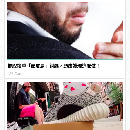
擺脫換季「頭皮屑」糾纏，頭皮護理這麼做！
型男Care