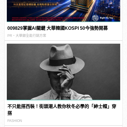
009829掌握AI關鍵 大華韓國KOSPI 50今強勢開募
PR・大華銀全能行銷方案
不只能搭西裝！街頭潮人教你秋冬必學的「紳士帽」穿
搭
FASHION