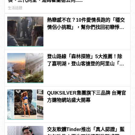
長、三代同堂、湯姆霍蘭德去向......
生活話題
熱戀感不在？10件愛情長跑的「穩交
情侶小挑戰」，幫你們找回初戀悸
動！
登山路線「森林探險」5大推薦！除
了嘉明湖，登山客搶登的阿里山「眠
月線」也正夯！
QUIKSILVER集團旗下三品牌 台灣官
方購物網站盛大開幕
交友軟體Tinder推出「真人認證」藍