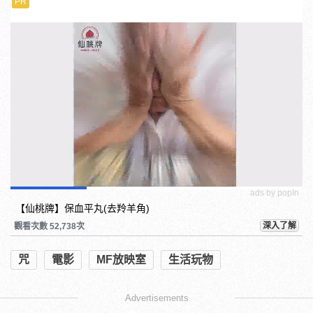
PR
ads by popIn
【仙桃牌】保血平丸(去羚羊角)
深入了解
觀看次數 52,738次
咒
電影
MF放映室
生活玩物
Advertisements