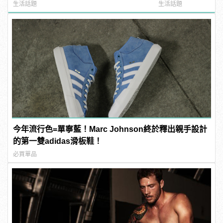
型男
生活話題
生活話題
今年流行色=單寧藍！Marc Johnson終於釋出親手設計
的第一雙adidas滑板鞋！
必買單品