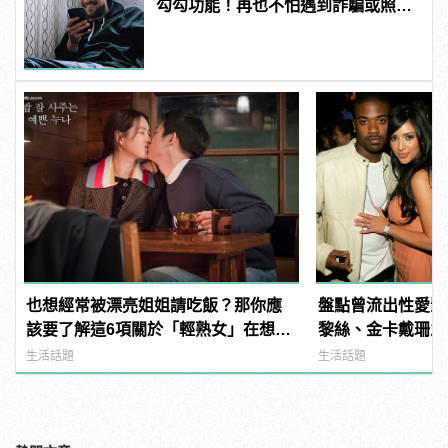
勾勾功能！再也不怕遇到詐騙或照
騙！？
也想經常被漂亮姐姐請吃飯？那你應
盤點曾流出性愛影
該要了解這6項關於「輕熟女」在想什
黎絲、金卡戴珊之
麼
生活話題
生活話題