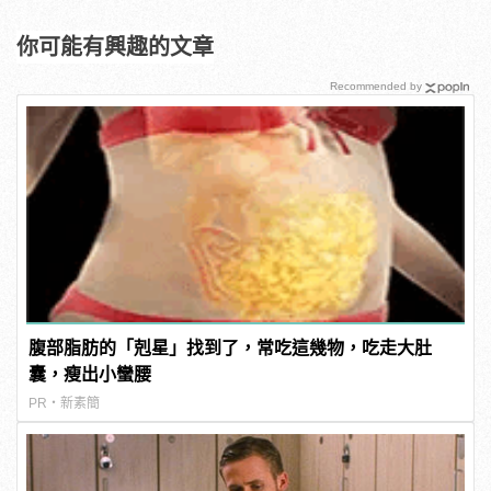
你可能有興趣的文章
Recommended by
腹部脂肪的「剋星」找到了，常吃這幾物，吃走大肚
囊，瘦出小蠻腰
PR・新素簡