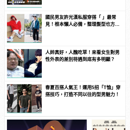
國民男友許光漢私服穿搭「 」最常
見！根本懶人必備，整理髮型也方便
啊！
人帥真好，人醜吃草！來看女生對男
性外表的差別待遇到底有多明顯？
春夏百搭人氣王！運用5招「T恤」穿
搭技巧，打造不同以往的型男魅力！