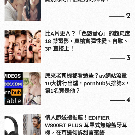
2
比A片更Ａ？「色慾薰心」的超尺度
18 禁電影，真槍實彈性愛、自慰、
3P 直接上！
3
原來老司機都看這些？av網站流量
10大排行出爐，pornhub只排第3，
第1名竟是他？
4
情人節送禮推薦！EDIFIER
W800BT PLUS 耳罩式無線藍牙耳
機，在耳邊傾訴甜言蜜語