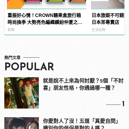
重振好心情！CROWN糖果盒旅行箱
日本旅遊不可錯過
時尚換季 大勢亮色編織繽紛仲夏之
日本茶專賣店
夢！
新聞
生活玩物
熱門文章
POPULAR
就是說不上來為何討厭？5個「不討
喜」朋友性格，你遇過哪一種？
1
你愛對人了沒！五道「真愛自問」
識別你的伴侶是對的人嗎？