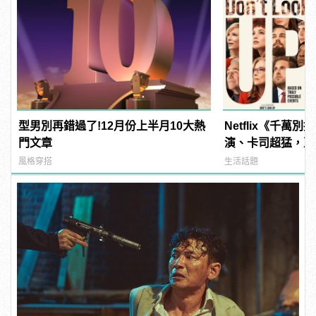
型男別再錯過了!12月份上半月10大熱
Netflix《千萬
門文章
演、卡司超猛，亞
曲？ | manfash
風格穿搭
生活話題