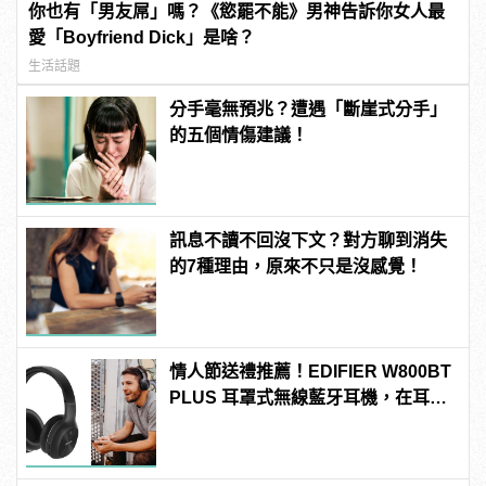
你也有「男友屌」嗎？《慾罷不能》男神告訴你女人最
愛「Boyfriend Dick」是啥？
生活話題
分手毫無預兆？遭遇「斷崖式分手」
的五個情傷建議！
訊息不讀不回沒下文？對方聊到消失
的7種理由，原來不只是沒感覺！
情人節送禮推薦！EDIFIER W800BT
PLUS 耳罩式無線藍牙耳機，在耳邊
傾訴甜言蜜語