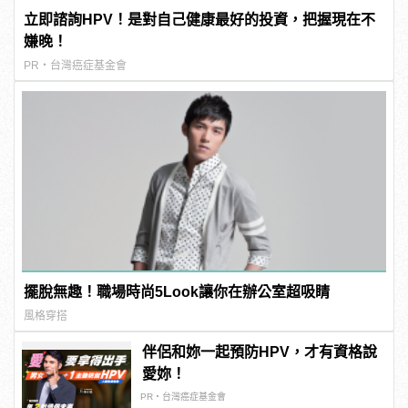
立即諮詢HPV！是對自己健康最好的投資，把握現在不
嫌晚！
PR・台灣癌症基金會
擺脫無趣！職場時尚5Look讓你在辦公室超吸睛
風格穿搭
伴侶和妳一起預防HPV，才有資格說
愛妳！
PR・台灣癌症基金會