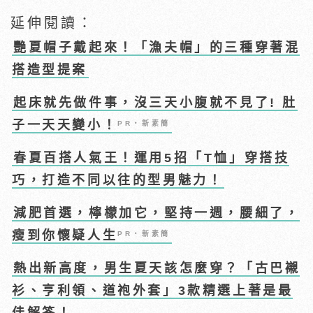
延伸閱讀：
艷夏帽子戴起來！「漁夫帽」的三種穿著混
搭造型提案
起床就先做件事，沒三天小腹就不見了! 肚
子一天天變小！
PR・新素簡
春夏百搭人氣王！運用5招「T恤」穿搭技
巧，打造不同以往的型男魅力！
減肥首選，檸檬加它，堅持一週，腰細了，
瘦到你懷疑人生
PR・新素簡
熱出新高度，男生夏天該怎麼穿？「古巴襯
衫、亨利領、道袍外套」3款精選上著是最
佳解答！