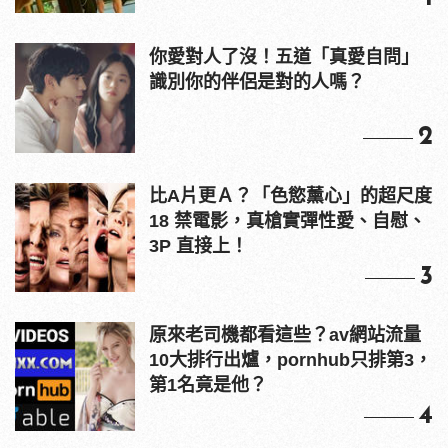
你愛對人了沒！五道「真愛自問」
識別你的伴侶是對的人嗎？
2
比A片更Ａ？「色慾薰心」的超尺度
18 禁電影，真槍實彈性愛、自慰、
3P 直接上！
3
原來老司機都看這些？av網站流量
10大排行出爐，pornhub只排第3，
第1名竟是他？
4