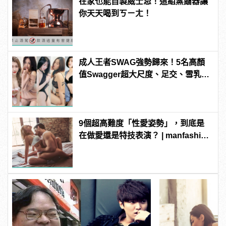
在家也能自製威士忌！這組蒸餾器讓
你天天喝到ㄎㄧㄤ！
成人王者SWAG強勢歸來！5名高顏
值Swagger超大尺度、足交、雪乳、
粉紅海鮮通通有，親自教你人與人的
連結！ | manfashion這樣變型男
9個超高難度「性愛姿勢」，到底是
在做愛還是特技表演？ | manfashion
這樣變型男