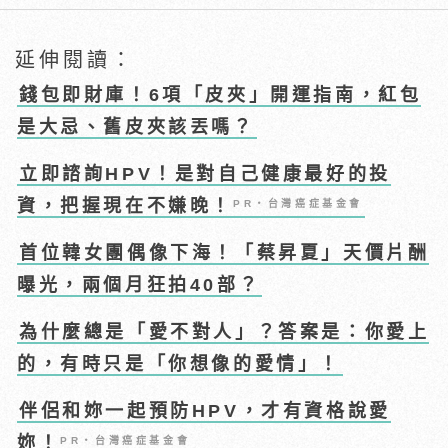
延伸閱讀：
錢包即財庫！6項「皮夾」開運指南，紅包
是大忌、舊皮夾該丟嗎？
立即諮詢HPV！是對自己健康最好的投
資，把握現在不嫌晚！
PR・台灣癌症基金會
首位韓女團偶像下海！「蔡昇夏」天價片酬
曝光，兩個月狂拍40部？
為什麼總是「愛不對人」？答案是：你愛上
的，有時只是「你想像的愛情」！
伴侶和妳一起預防HPV，才有資格說愛
妳！
PR・台灣癌症基金會