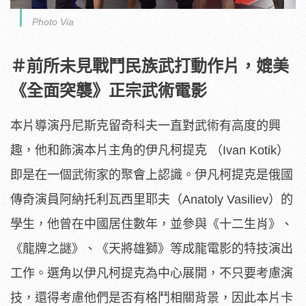
Photo Via
＃前所未見戰鬥民族武打動作片，媲美
《全面突襲》正宗武術電影
本片導演丹尼斯克留奇科夫一直對武術有高度的興
趣，
他和飾演本片主角的伊凡柯提克 （Ivan Kotik）
即是在一個武術家的聚會上認識。
伊凡柯提克是俄國
傳奇演員阿納托利瓦西里耶夫（Anatoly Vasiliev）的
學生，他曾在中國居住數年，並參與《
十二生肖》、
《龍牌之謎》、《天將雄獅》
等成龍電影的特技演出
工作。選角以伊凡柯提克為中心展開，
不只要考慮演
技，還得考慮他們是否有格鬥相關背景，
因此本片卡