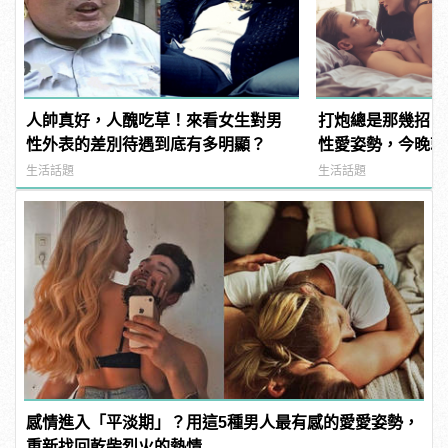
人帥真好，人醜吃草！來看女生對男
打炮總是那幾招？
性外表的差別待遇到底有多明顯？
性愛姿勢，今晚就
天！ | manfash
生活話題
生活話題
感情進入「平淡期」？用這5種男人最有感的愛愛姿勢，
重新找回乾柴烈火的熱情