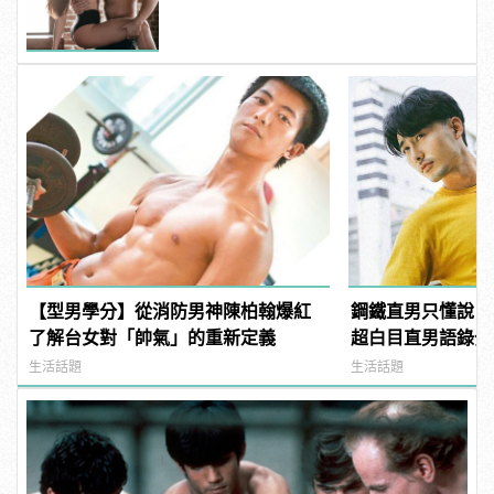
【型男學分】從消防男神陳柏翰爆紅
鋼鐵直男只懂說「
了解台女對「帥氣」的重新定義
超白目直男語錄分
癌重症患者！
生活話題
生活話題