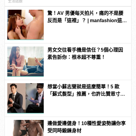
生活話題
驚！AV 男優每天拍片，痛的不是腰
反而是「這裡」？ | manfashion這樣
變型男
男女交往看手機是信任？5個心理因
素告訴你：根本超不尊重！
想當小蘇志燮就是這麼簡單！5 款
「蘇式髮型」推薦，也許比贊恩寸頭
更適合你！
邊做愛邊健身！10種性愛姿勢讓你享
受同時鍛鍊身材