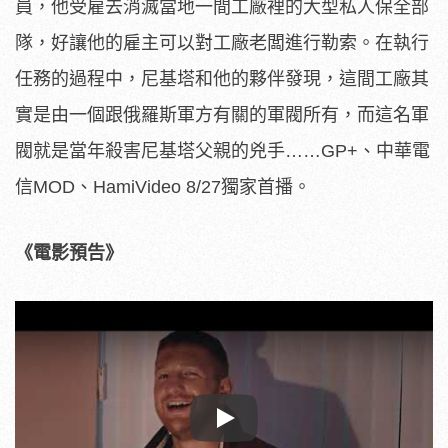
員，
他受雇去消滅當地一間工廠裡的大型私人保全部
隊，
好讓他的雇主可以對工廠老闆進行勒索。在執行
任務的過程中，
尼基塔和他的夥伴發現，
這間工廠其
實是由一個跟俄羅斯軍方有關的軍閥所有，
而這名軍
閥就是當年殺害尼基塔父親的兇手……GP+、中華電
信MOD、HamiVideo 8/27獨家首播。
《電影預告》
Play