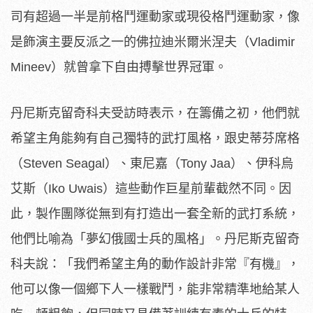
司有超過一半是前格鬥運動家或現役格鬥運動家，
像
是飾演主要反派之一的佛拉迪米爾米涅夫（Vladimir
Mineev）就曾拿下自由搏擊世界冠軍。
丹尼斯克留奇科夫受訪時表示，在籌備之初，
他們就
希望主角能夠有自己獨特的武打風格，跟史蒂芬席格
（Ste
ven Seagal）、東尼嘉（Tony Jaa）、伊科烏
艾斯（Iko Uwais）這些動作巨星前輩截然不同。因
此，
製作團隊從無到有打造出一套全新的武打系統，
他們比喻為「
夢幻俄國士兵的風格」。丹尼斯克留奇
科夫說：「
我們希望主角的動作設計非常『有機』，
他可以像一個鄉下人一樣戰鬥，能非常精準地給某人