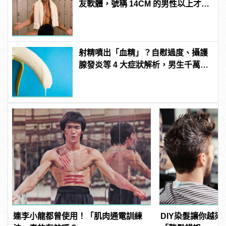
友軟體，號稱 14CM 的男性以上才給
過？
射精噴出「血精」？自慰過度、攝護
腺發炎等 4 大症狀解析，男生千萬要
注意！
連李小龍都曾使用！「肌肉通電訓練
DIY染髮讓你越染