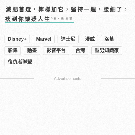
減肥首選，檸檬加它，堅持一週，腰細了，
瘦到你懷疑人生
PR・新素簡
Disney+
Marvel
迪士尼
漫威
洛基
影集
動畫
影音平台
台灣
型男知識家
復仇者聯盟
Advertisements