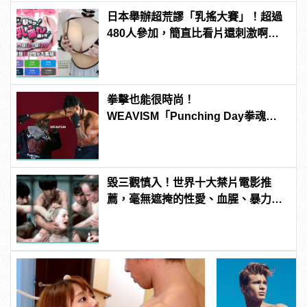
日本舉辦超荒謬「乳搖大賽」！超過
480人參加，簡直比看片還刺激啊！ |
manfashion這樣變型男
拳擊也能很時尚！
WEAVISM「Punching Day拳魂」
系列掌握潮流主導拳
毀三觀慎入！世界十大禁片電影推
薦，毫無遮掩的性愛、血腥、暴力、
噁心到極致！ | manfashion這樣變型
男