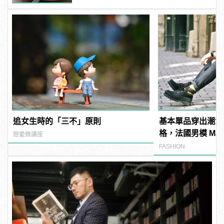
追女生時的「三不」原則
基本單品穿出潮流
格，法國男模 Matthi
戀愛微講座
百變穿搭！
FASHION