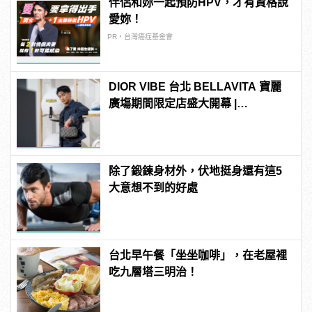
伴侶和妳一起預防HPV，才有資格說
愛妳！
PR・台灣癌症基金會
DIOR VIBE 台北 BELLAVITA 寶麗
廣塲期間限定店盛大開幕 |
manfashion這樣變型男
除了鍛鍊身材外，伏地挺身還有這5
大意想不到的好處
台北早午餐「坐坐咖啡」，在老屋裡
吃九層塔三明治！