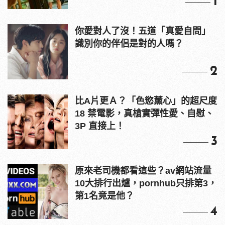
1
你愛對人了沒！五道「真愛自問」
識別你的伴侶是對的人嗎？
2
比A片更Ａ？「色慾薰心」的超尺度
18 禁電影，真槍實彈性愛、自慰、
3P 直接上！
3
原來老司機都看這些？av網站流量
10大排行出爐，pornhub只排第3，
第1名竟是他？
4