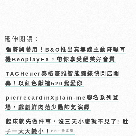
延伸閱讀：
張藝興著用！B&O推出真無線主動降噪耳
機BeoplayEX，帶你享受絕美好音質
TAGHeuer泰格豪雅智能腕錶快閃店開
幕！以紅色獻禮520我愛你
pierrecardinXplain-me聯名系列登
場，戲劇鮮肉范少勳帥氣演繹
起床就先做件事，沒三天小腹就不見了! 肚
子一天天變小！
PR・新素簡