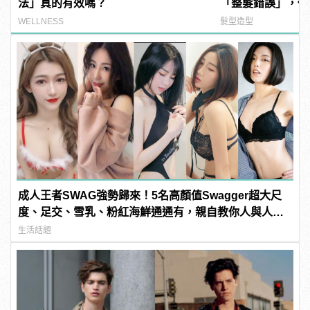
法」真的有效嗎？
「整髮錯誤」，你
WELLNESS
髮型造型
成人王者SWAG強勢歸來！5名高顏值Swagger超大尺
度、足交、雪乳、粉紅海鮮通通有，親自教你人與人的
連結！ | manfashion這樣變型男
生活話題