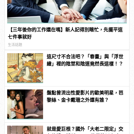
【三年後你的工作還在嗎】新人記得別瞎忙，先擺平這
七件事就好
生活話題
這尺寸不合法吧？「春畫」與「浮世
繪」裡的陰莖和陰道竟然長這樣！？
盤點曾流出性愛影片的歐美明星，芭
黎絲、金卡戴珊之外還有誰？
就是愛巨根？國外「大老二限定」交