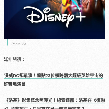
Photo Via
延伸閱讀：
漫威DC都能演！盤點23位橫跨兩大超級英雄宇宙的
好萊塢演員
《洛基》影集概念照曝光！線索透露：洛基在《復聯