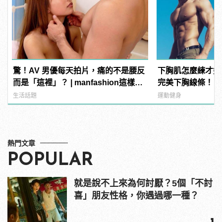
驚！AV 男優每天拍片，痛的不是腰反
下胸肌怎麼練才好
而是「這裡」？ | manfashion這樣變
完美下胸線條！ | m
型男
型男
生活話題
運動健身
熱門文章
POPULAR
就是說不上來為何討厭？5個「不討
喜」朋友性格，你遇過哪一種？