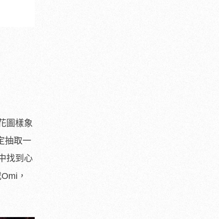
花圖樣象
定抽取一
中找到心
Omi，