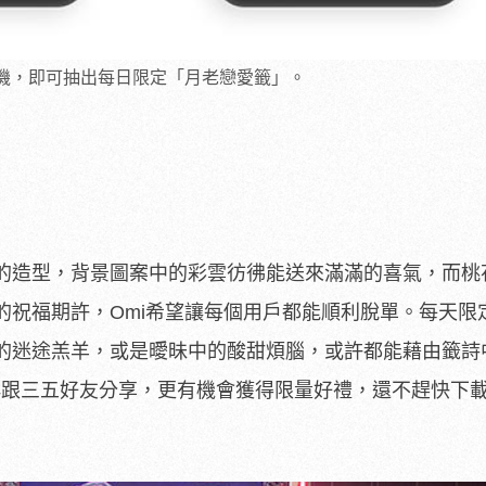
手機，即可抽出每日限定「月老戀愛籤」。
的造型，背景圖案中的彩雲彷彿能送來滿滿的喜氣，而桃
的祝福期許，Omi希望讓每個用戶都能順利脫單。每天限
的迷途羔羊，或是曖昧中的酸甜煩腦，或許都能藉由籤詩
群跟三五好友分享，更有機會獲得限量好禮，還不趕快下載