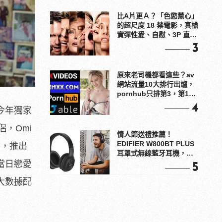
比A片更Ａ？「色慾薰心」
的超尺度 18 禁電影，真槍
實彈性愛、自慰、3P 直接
上！
3
原來老司機都看這些？av
網站流量10大排行出爐，
pornhub只排第3，第1名
竟是他？
4
今年獨家
，Omi
情人節送禮推薦！
EDIFIER W800BT PLUS
手，推出
耳罩式無線藍牙耳機，在
耳邊傾訴甜言蜜語
當日戀愛
5
大數據配