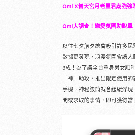
Omi X
普天宮月老星君廟強強
Omi
大調查！戀愛氛圍助脫單
以往七夕前夕總會吸引許多民
數據更發現，浪漫氛圍會讓人
3成！為了讓全台單身男女順
「神」助攻，推出限定使用的新
手機，神秘籤筒就會緩緩浮現
問或求取的事情，即可獲得當