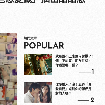
熱門文章
POPULAR
就是說不上來為何討厭？5
個「不討喜」朋友性格，
你遇過哪一種？
1
你愛對人了沒！五道「真
愛自問」識別你的伴侶是
對的人嗎？
2