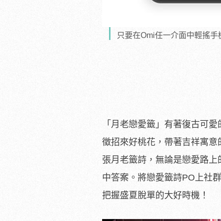
只要在Omi任一介面中輕搖
「月老戀愛籤」有著復古可愛
徵招來好桃花，帶著吉祥寓意
張月老籤詩，無論是戀愛路上
中答案。將戀愛籤詩PO上社
把握盛夏脫單的大好時機！