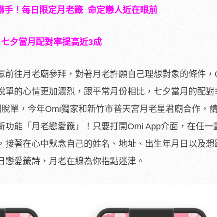
聯手！每日限定月老籤
命定戀人近在眼前
七夕當月配對率提高近
3
成
眾前往月老廟參拜，對著月老許願自己理想對象的條件，O
脫單的心情更加濃烈，跟平常月份相比，七夕當月的配對
利脫單，今年Omi獨家和新竹市普天宮月老星君廟合作，
功能「月老戀愛籤」！只要打開Omi App介面，在任一
，接著在心中默念自己的姓名、地址、出生年月日以及想
日戀愛籤詩，月老在線為你指點迷津。