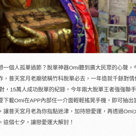
想一個人孤單過節？脫單神器Omi聽到廣大民眾的心聲，
作，普天宮月老廟號稱竹科脫單必去，一年造就千餘對情侶
配對，15萬人成功脫單的紀錄，今年兩大脫單王者強強聯
下載Omi在APP內部任一介面輕輕搖晃手機，即可抽出
，讓普天宮月老為你指點迷津，加持戀愛運，再透過Omi
。這個七夕，讓戀愛運大解封！