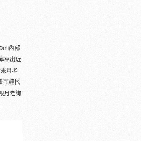
mi內部
率高出近
請來月老
畫面輕搖
跟月老詢