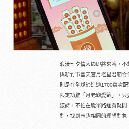
浪漫七夕情人節即將來臨，不
與新竹市普天宮月老星君廟合
則是在全球締造逾1700萬次
限定功能「月老戀愛籤」，只要
籤詩，不怕在脫單路途有疑問
對，找到志趣相同的理想對象