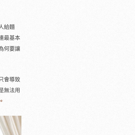
人給麵
連最基本
為何要讓
只會導致
是無法用
。