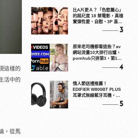
比A片更Ａ？「色慾薰心」
的超尺度 18 禁電影，真槍
實彈性愛、自慰、3P 直接
上！
3
原來老司機都看這些？av
網站流量10大排行出爐，
pornhub只排第3，第1名
竟是他？
4
現這樣的
生活中的
情人節送禮推薦！
EDIFIER W800BT PLUS
耳罩式無線藍牙耳機，在
耳邊傾訴甜言蜜語
5
論，從馬