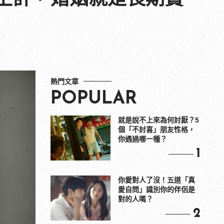
熱門文章
POPULAR
就是說不上來為何討厭？5
個「不討喜」朋友性格，
你遇過哪一種？
1
你愛對人了沒！五道「真
愛自問」識別你的伴侶是
對的人嗎？
2