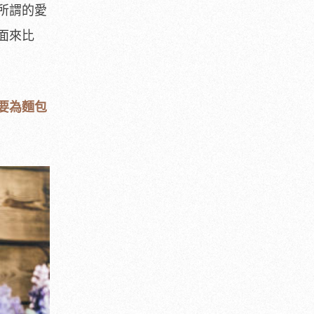
所謂的愛
面來比
要為麵包